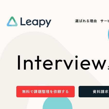
選ばれる理由
サー
Service
Works
Company
Useful
Interview
サービス紹介
制作実績
会社概要
お役立ち情報
We
一過性の広告に頼らず、
全国1,400社以上の支援実績
可能性をひらくデザインで
リーピーによるお役立ち情報を
コー
「仕組み」と「ノウハウ」を残す資産型DX
ら
しあわせな毎日をつくる
ます
支援をご提供します
実績の一部をご紹介します
EC
無料で課題整理を依頼する
資料請求
?
ブックマークしたサイ