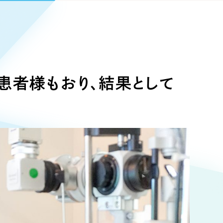
Pace
／
クラウド型工数管理ツール
日報ツールで案件ごとの営業利益をリアルタイムに可視化
発信
信
患者様もおり、結果として
）
85件）
43件）
39件）