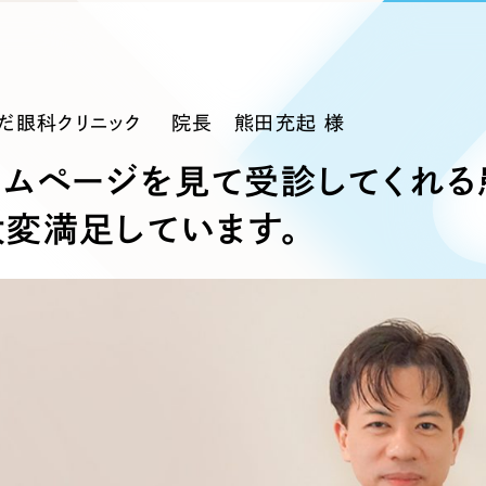
ブランディング（ロゴ・印刷物）
ブランディング支援
・プロジェクト
広報ブログ
（90件）
／
マーケティング代行
リーピーの取り組みに関するお知らせ・イベントの様子を
策によるアクセス獲得、反響獲得などの"Webマーケティン
その他
（1件）
オプションサービス
代表ブログ
などのオフライン領域のマーケティングまでまるっと代行
代表川口が経営・Web戦略・地方創生に関する情報を発
まだ眼科クリニック 院長 熊田充起 様
お客様インタビュー
メールマガジンアーカイブ
ームページを見て受診してくれる
過去に配信したメールマガジンのアーカイブ
制作実績
大変満足しています。
すべて
（624件）
コーポレート・企業サイト
（278件
ブランドサイト・サービスサイト
（
求人・採用サイト
（61件）
ECサイト（オンラインショップ）
（
ポータルサイト・メディアサイト
（
LP（ランディングページ）
（28件）