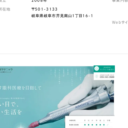
設立
2008年
事業内
所在地
〒501-3133
Company
岐阜県岐阜市芥見南山1丁目16-1
Webサ
会社情報
会社概要
代表挨拶
SDGsに向けた取り組み
メディア掲載と取材依頼
新着情報
採用情報
ブログ
リーピーブログ
代表ブログ