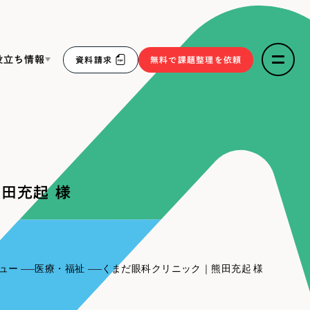
役立ち情報
資料請求
無料で課題整理を依頼
ce
リープ・リクルーティング
／
採用業務代行
求人票作成・面接など各種業務代行、採用の仕組み作り支
３点セット
援
田充起 様
リープ・キャリア
／
人材紹介サービス
sへの取り組み
完全成功報酬型のスカウト型ハイクラス人材紹介（岐阜・愛
知）
報
ュー
医療・福祉
くまだ眼科クリニック｜熊田充起 様
2件）