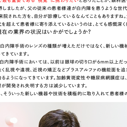
で最も重要である“視覚“に携わりたい
と思ったことが、眼科
界しましたが、父の従来の患者様達が白内障を患うような世代
と来院された方を、自分が診療しているなんてこともありますね
代を超えて患者様に寄り添えているというのは、とても感慨深く
現在の業界の状況はいかがでしょうか？
、白内障手術のレンズの種類が増えただけではなく、新しい機
てきています。
、白内障手術においては、以前は眼球の切り口が６ｍｍ以上だっ
なく乱視や遠視、近視の矯正などプラスアルファの機能面を追求
治るようになってきています。加齢黄斑変性や糖尿病網膜症は
射が開発され失明する方は減少しています。
も、そういった新しい機器や技術を積極的に取り入れて患者様の