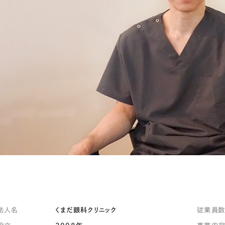
キャンペーン・プロモーションサイ
ブランディング（ロゴ・印刷物）
（
その他
（1件）
Outsourcin
アウトソーシング（代行支援
リープ・プロジェクト
「反響強化」を目的としたマー
リープ・リクルーティング
「採用強化」を目的とした採用
その他のサービス
法人名
くまだ眼科クリニック
従業員