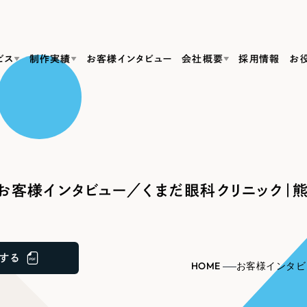
ビス
制作実績
お客様インタビュー
会社概要
採用情報
お
Web Produ
すべて
（624件）
コーポレート・企業サイト
（278件）
リーピーがわかる資料３点セット
bサイト制作
ブランドサイト・サービスサイト
リーピーが選ばれる理由
（85件）
リーピーのWebサイト制作・会社概要・サービスがわかる
会社概要
お客様インタビュー／くまだ眼科クリニック｜熊
の中か
ご紹介し
求人・採用サイト
お役立ち資料
（61件）
Webサイト制作
ポレートサイト制作
採用サイト制作
代表挨拶
SDG
すぐに使える資料をダウンロード
ECサイト（オンラインショップ）
（43件）
コーポレートサイト制作
サイト制作
ブランドサイト制作
ポータルサイト・メディアサイト
メディア掲載・取材依頼
新着情
（39件）
する
採用サイト制作
HOME
お客様インタビ
LP（ランディングページ）
（28件）
よくある質問
ト
ECサイト制作
リーピーブログ
採用情報
キャンペーン・プロモーションサイト
（1
ブランドサイト制作
Webデザイン・Webマーケティングに関する情報を発信