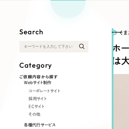
リープ
SEO対
グ"から、
広報支援
Search
く
ホ
は
Category
ご依頼内容から探す
Webサイト制作
コーポレートサイト
採用サイト
ECサイト
その他
各種代行サービス