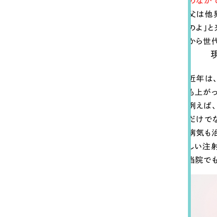
のなか
父は他
のよ」
から世
近年は
も上がっ
例えば
だけで
病気も
しい注
当院で