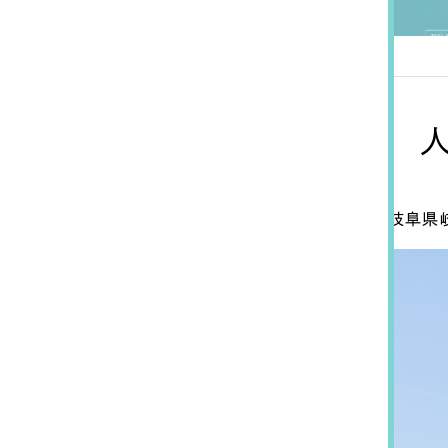
岐阜県
Contact Us
初めてのサイト制作で何をすればいいかお困りのお
現状の課題抽出やサイトの目的の整理、サイトコン
せください。もちろん、Web集客の戦略設計を具現
イン、機能面までご提案します。