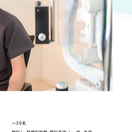
ト
（12件）
90件）
g
）
ケティング代行
業務代行
数
〜30名