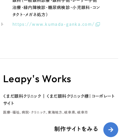
容
眼科（一般眼科診療・眼科手術・レーザー手術
治療・緑内障検診・糖尿病検診・小児眼科・コン
タクト・メガネ処方）
イト
https://www.kumada-ganka.com/
Leapy's Works
くまだ眼科クリニック | くまだ眼科クリニック様｜コーポレート
サイト
医療・福祉
病院・クリニック
東海地方
岐阜県
岐阜市
制作サイトをみる