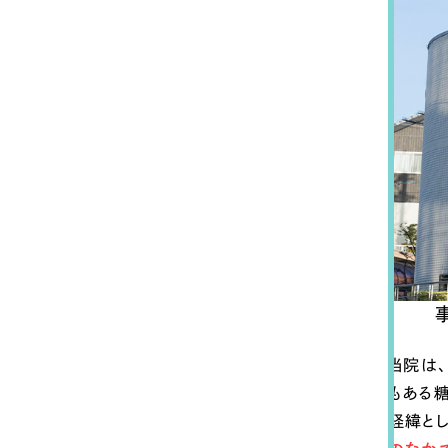
058-215-00
24時間受付
無料で課題整理を依頼する
資料請求する
当院は
もある
経緯と