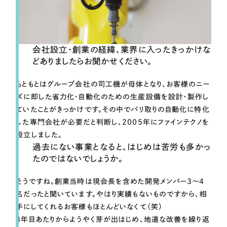
ポータルサイト・メディアサイト
（39件）
LP（ランディングページ）
（28件）
キャンペーン・プロモーションサイト
（12件）
会社設立・創業の経緯、業界に入ったきっかけな
ブランディング（ロゴ・印刷物）
（90件）
どありましたらお聞かせください。
その他
（1件）
もともとはグループ会社の司工機が母体となり、お客様のニー
ズに即した省力化・自動化のための生産設備を設計・製作し
お客様インタビュー
ていたことがきっかけです。その中でバリ取りの自動化に特化
した専門会社が必要だと判断し、2005年にファインテクノを
設立しました。
過去にない事業となると、はじめは苦労も多かっ
たのではないでしょうか。
そうですね。創業当時は現会長を含めた開発メンバー3〜4
名だったと聞いています。やはり実績もないものですから、相
手にしてくれるお客様もほとんどいなくて（笑）
3年目あたりからようやく芽が出はじめ、地道な改善を繰り返