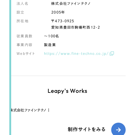
LP（ランディングページ）
（28件）
マーケティングDX支援
法人名
株式会社ファインテクノ
キャンペーン・プロモーションサイト
（12件）
設立
2005年
Webサイト制作
ブランディング（ロゴ・印刷物）
所在地
〒473-0925
（90件）
愛知県豊田市駒場町西12-2
その他
（1件）
コーポレートサイト制作
従業員数
〜100名
オプションサービス
事業内容
製造業
採用サイト制作
Webサイト
https://www.fine-techno.co.jp/
お客様インタビュー
ECサイト制作
Outsourcing
ブランドサイト制作
?
よくある質問
アウトソーシング（代行支援）
Leapy's Works
リープ・プロジェクト
「反響強化」を目的としたマーケティング代行
リープ・プロジェクト
／
マーケティング代行
株式会社ファインテクノ |
リープ・リクルーティング
SEO対策によるアクセス獲得、反響獲得などの"Webマーケティング"から、
ライン領域のマーケティングまでまるっと代行
「採用強化」を目的とした採用業務代行
制作サイトをみる