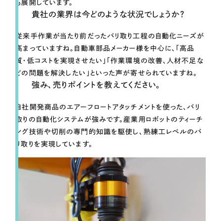
も展開しています。
一部をご紹介します
貴社の業界は今どのような状況でしょうか？
ブックマークしたサイト
従来手作業が当たり前だったバリ取り工程の自動化ニーズが
高まっていますね。自動車部品メーカー様を中心に、「高品
質・低コストを実現させたい」「作業環境の改善、人材不足な
どの問題を解決したい」といった声が寄せられていますね。
強み、売りポイントを教えてください。
自社開発商品のエアーフロートアタッチメントを使った、バリ
取りの自動化システムが強みです。産業用ロボットのティーチ
ング技術や切削の専門的知識を駆使し、熟練工レベルのバ
すべて
（624件）
リ取りを実現しています。
コーポレート・企業サイト
（278件）
ブランドサイト・サービスサイト
（85件）
求人・採用サイト
（61件）
ECサイト（オンラインショップ）
（43件）