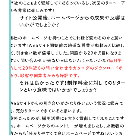
弊社のこともよく理解してくださっているし、次回のリニューア
ルも非常に楽しみです！
サイト公開後、ホームページからの成果や反響は
いかがでしょうか？
自社のホームページを持つことでこれほど変わるのかと驚い
ています！Webサイト開始前の地道な営業活動頼みと比較し
て、引き合い数が倍増しました。開設から29か月目になりま
すが、問い合わせが来ない日はないんじゃないかな？
毎月平
均して20件近くの問い合わせやカタログのダウンロードが
あり、顧客や同業者からも好評です。
それは良かったです！制作料金に対してのリター
ンという意味ではいかがでしょうか？
Webサイトからの引き合いがかなり多いという状況に鑑みて
も、充分リターンできていると思います。
意外だったのが、採用活動にも大きく貢献してくれたことです
ね。ホームページからのエントリーが増えましたし、求職者の
方からも「分かりやすくて良いホームページですね」というお