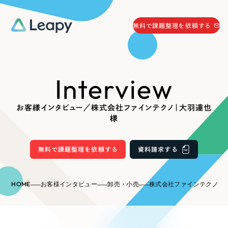
058-215-0066
無料で課題整理を依頼する
24時間受付
無料で課題整理を依頼する
Interview
資料請求
する
資料請求する
お客様インタビュー／株式会社ファインテクノ｜大羽達也
無料で課題整理を依頼
する
様
Company
無料で課題整理を依頼する
資料請求する
会社情報
採用情報
Web Produce
HOME
お客様インタビュー
卸売・小売
株式会社ファインテクノ｜大
お役立ち情報
リーピーが選ばれる理由
会社概要