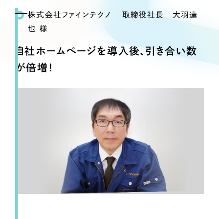
Webサイト制作
株式会社ファインテクノ 取締役社長 大羽達
選ばれる理由
コーポレートサイト制作
也 様
採用サイト制作
サービス
自社ホームページを導入後、引き合い数
ECサイト制作
Service
が倍増！
ブランドサイト制作
サービス紹介
ブランディング支援
一過性の広告に頼らず、
「仕組み」と「ノウハウ」
制作実績
を残す資産型DX支援をご提供します
すべて
（624件）
コーポレート・企業サイト
（278件）
ブランドサイト・サービスサイト
（85件）
求人・採用サイト
（61件）
ECサイト（オンラインショップ）
（43件）
ポータルサイト・メディアサイト
（39件）