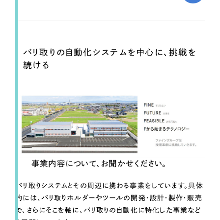
採用DX支援
その他のサービス
リープ・リクルーティング
／
採用業務代行
プライバシーポリシー
情報セキュリティ方針
求人票作成・面接など各種業務代行、採用の仕組み作り支援
AI倫理ポリシー
クッキーポリシー
サイトマップ
リープ・キャリア
バリ取りの自動化システムを中心に、挑戦を
／
人材紹介サービス
ウェブアクセシビリティ方針
完全成功報酬型のスカウト型ハイクラス人材紹介（岐阜・愛知）
続ける
カイゼンDX支援
Pace
／
クラウド型工数管理ツール
日報ツールで案件ごとの営業利益をリアルタイムに可視化
制作実績
事業内容について、お聞かせください。
Works
バリ取りシステムとその周辺に携わる事業をしています。具体
制作実績
的には、バリ取りホルダーやツールの開発・設計・製作・販売
で、さらにそこを軸に、バリ取りの自動化に特化した事業など
全国1,400社以上の支援実績の中から
実績の