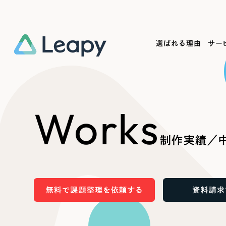
選ばれる理由
サー
Service
Works
Company
Useful
Works
サービス紹介
制作実績
会社概要
お役立ち情報
We
制作実績／
一過性の広告に頼らず、
全国1,400社以上の支援実績
可能性をひらくデザインで
リーピーによるお役立ち情報を
コー
「仕組み」と「ノウハウ」を残す資産型DX
ら
しあわせな毎日をつくる
ます
支援をご提供します
実績の一部をご紹介します
EC
無料で課題整理を依頼する
資料請求
?
ブックマークしたサイ