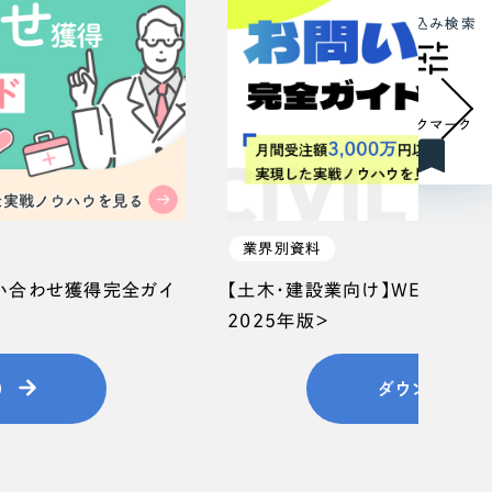
絞り込み検索
ブックマーク
業界別資料
問い合わせ獲得完全ガイ
【土木・建設業向け】WEB集客
2025年版＞
）
ダウンロード