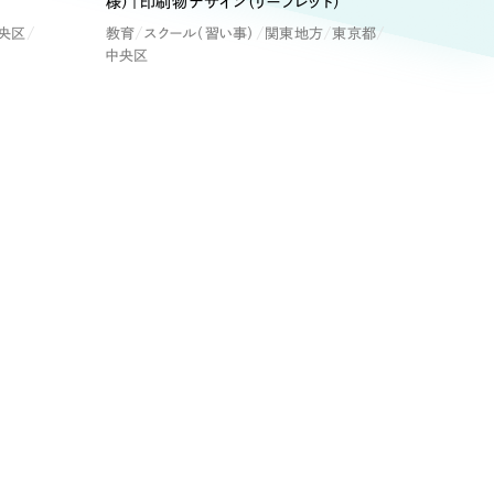
ト
様）｜印刷物デザイン（リーフレット）
（12件）
央区
教育
スクール（習い事）
関東地方
東京都
90件）
中央区
療・福祉
g
士業
）
教育
ケティング代行
林・水産
業務代行
PO・一般社団法人