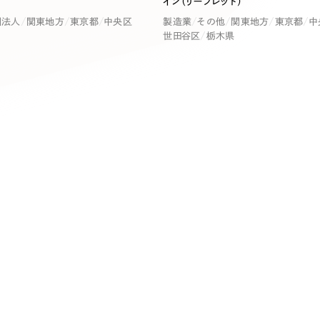
キャンペーン・プロモーションサイ
イン（リーフレット）
団法人
関東地方
東京都
中央区
製造業
その他
関東地方
東京都
中
ブランディング（ロゴ・印刷物）
（
世田谷区
栃木県
その他
（1件）
卸売・小売
医
Outsourcin
ャー
人材紹介・派遣
アウトソーシング（代行支援
テ
IT・インターネット
リープ・プロジェクト
「反響強化」を目的としたマー
ィア・放送
不動産
農
リープ・リクルーティング
「採用強化」を目的とした採用
ービス業
物流・運送
N
その他のサービス