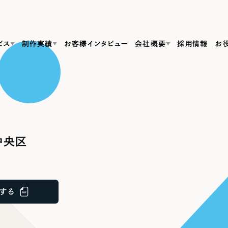
ビス
制作実績
お客様インタビュー
会社概要
採用情報
お
Web Produ
すべて
（624件）
コーポレート・企業サイト
（278件）
リーピーがわかる資料３点セット
bサイト制作
ブランドサイト・サービスサイト
リーピーが選ばれる理由
（85件）
リーピーのWebサイト制作・会社概要・サービスがわかる
会社概要
中央区
の中か
ご紹介し
求人・採用サイト
お役立ち資料
（61件）
Webサイト制作
ポレートサイト制作
採用サイト制作
代表挨拶
SDG
すぐに使える資料をダウンロード
ECサイト（オンラインショップ）
（43件）
コーポレートサイト制作
サイト制作
ブランドサイト制作
ポータルサイト・メディアサイト
メディア掲載・取材依頼
新着情
（39件）
する
採用サイト制作
LP（ランディングページ）
（28件）
よくある質問
ト
ECサイト制作
リーピーブログ
採用情報
キャンペーン・プロモーションサイト
（1
ブランドサイト制作
Webデザイン・Webマーケティングに関する情報を発信