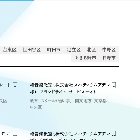
Pace
／
クラウド型工数管理ツール
日報ツールで案件ごとの営業利益をリアルタイムに可視化
発信
信
台東区
世田谷区
町田市
足立区
北区
中野区
あきる野市
日野市
Cサイト（オンラインショップ）
）
レート
椿音楽教室（株式会社スパティウムアデレ
ランディング（ロゴ・印刷物）
85件）
様）｜ブランドサイト・サービスサイト
央区
教育
スクール（習い事）
関東地方
東京都
中央区
43件）
39件）
物デザ
椿音楽教室（株式会社スパティウムアデレ