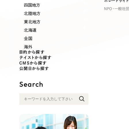
ポレートサイト
業種
四国地方
NPO・一般社
北陸地方
東北地方
北海道
製造業
建設・建築
全国
海外
コンサルティング・調査
観光・レジ
目的から探す
テイストから探す
CMSから探す
公開日から探す
自治体・官公庁
美容・エス
Search
インフラ関連
広告・メデ
金融・保険業
その他サ
人材サービス
その他