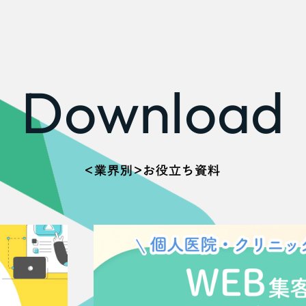
広報ブログ
メルマガアーカイブ
Download
プライバシーポリシー
情報セキュ
クッキーポリシー
サイトマップ
＜業界別＞お役立ち資料
客様も歓迎。
セプトの策定からお任
化するサイト構成、デザ