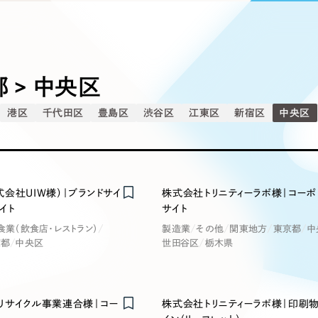
込み検索
ブランディング（ロゴ・印刷物）
ブランディング支援
・プロジェクト
広報ブログ
（90件）
／
マーケティング代行
リーピーの取り組みに関するお知らせ・イベントの様子を
策によるアクセス獲得、反響獲得などの"Webマーケティン
その他
（1件）
オプションサービス
代表ブログ
などのオフライン領域のマーケティングまでまるっと代行
代表川口が経営・Web戦略・地方創生に関する情報を発
 > 中央区
お客様インタビュー
メールマガジンアーカイブ
港区
千代田区
豊島区
渋谷区
江東区
新宿区
中央区
過去に配信したメールマガジンのアーカイブ
制作実績
イト・サービスサイト
求人・採用サイト
E
すべて
（624件）
コーポレート・企業サイト
（278件
会社UIW様）｜ブランドサイ
株式会社トリニティーラボ様｜コーポ
ディングページ）
キャンペーン・プロモーション
ブ
ブランドサイト・サービスサイト
（
イト
サイト
サイト
求人・採用サイト
（61件）
食業（飲食店・レストラン）
製造業
その他
関東地方
東京都
中
京都
中央区
世田谷区
栃木県
ECサイト（オンラインショップ）
（
ポータルサイト・メディアサイト
（
LP（ランディングページ）
（28件）
リサイクル事業連合様｜コー
株式会社トリニティーラボ様｜印刷