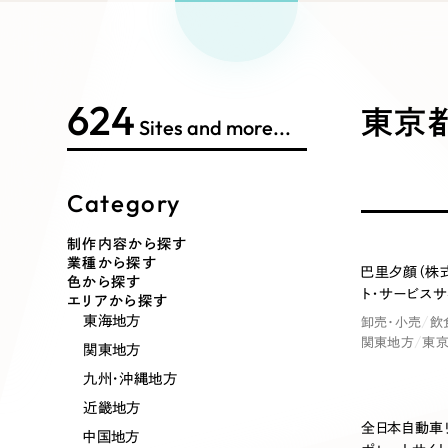
Works Search
絞り
リープ
SEO対
グ"から、
広報支援
624
制作内容
東京都
Sites and more...
Category
コーポレート・企業サイト
ブランドサ
制作内容から探す
業種から探す
巴里夕顔（株式
ポータルサイト・メディアサイト
LP（ラン
n
H
o
n
o
r
a
b
l
e
M
e
n
t
i
o
色から探す
ト・サービスサ
エリアから探す
東海地方
卸売・小売
飲
関東地方
東
関東地方
その他
九州・沖縄地方
近畿地方
全日本自動車
中国地方