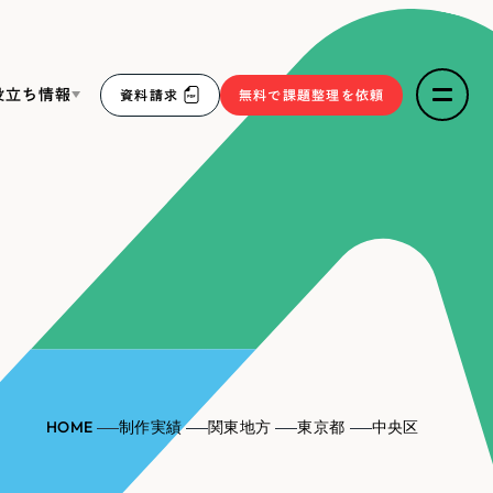
役立ち情報
資料請求
無料で課題整理を依頼
ce
リープ・リクルーティング
／
採用業務代行
求人票作成・面接など各種業務代行、採用の仕組み作り支
３点セット
援
リープ・キャリア
／
人材紹介サービス
sへの取り組み
完全成功報酬型のスカウト型ハイクラス人材紹介（岐阜・愛
知）
報
HOME
制作実績
関東地方
東京都
中央区
2件）