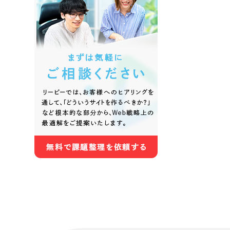
色
ホワイト・白色
グレー
オレンジ・橙色
イエロ
パープル・紫色
ピンク
さらに条件を追加する