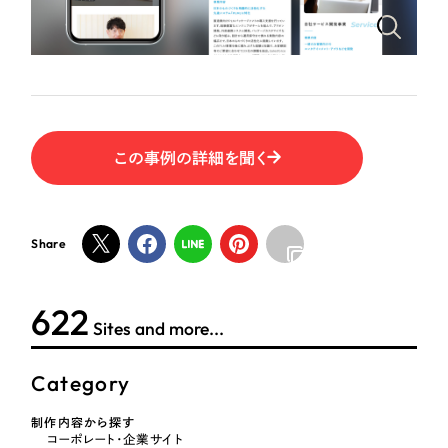
ポータルサイト・メディアサイト
（39件）
NPO・一般社団法人
LP（ランディングページ）
（28件）
キャンペーン・プロモーションサイト
（12件）
人材サービス
ブランディング（ロゴ・印刷物）
（90件）
その他
その他
（1件）
この事例の詳細を聞く
色
お客様インタビュー
Share
ホワイト・白色
623
グレー・黒色
Sites and more...
ベージュ・茶色
Category
レッド・赤色
制作内容から探す
コーポレート・企業サイト