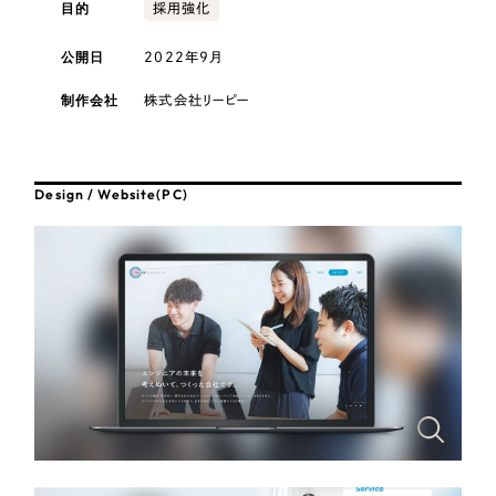
採用DX支援
目的
その他のサービス
採用強化
医療・福祉
リープ・リクルーティング
公開日
2022年9月
／
採用業務代行
プライバシーポリシー
情報セキュリティ方針
求人票作成・面接など各種業務代行、採用の仕組み作り支援
コンサルティング・調査
制作会社
株式会社リーピー
AI倫理ポリシー
クッキーポリシー
サイトマップ
リープ・キャリア
／
人材紹介サービス
ウェブアクセシビリティ方針
完全成功報酬型のスカウト型ハイクラス人材紹介（岐阜・愛知）
観光・レジャー
Design / Website(PC)
カイゼンDX支援
人材紹介・派遣
Pace
／
クラウド型工数管理ツール
日報ツールで案件ごとの営業利益をリアルタイムに可視化
士業
自治体・官公庁
制作実績
Works
美容・エステ
制作実績
IT・インターネット
全国1,400社以上の支援実績の中から
実績の