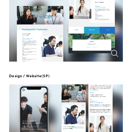
一部をご紹介します
教育
ブックマークしたサイト
インフラ関連
広告・メディア・放送
不動産
農林・水産
Design / Website(SP)
すべて
（624件）
金融・保険業
コーポレート・企業サイト
（278件）
ブランドサイト・サービスサイト
（85件）
その他サービス業
求人・採用サイト
（61件）
物流・運送
ECサイト（オンラインショップ）
（43件）