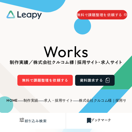
058-215-0066
無料で課題整理を依頼する
24時間受付
無料で課題整理を依頼する
Works
資料請求
する
資料請求する
制作実績／株式会社クルコム様｜採用サイト・求人サイト
無料で課題整理を依頼
する
Company
無料で課題整理を依頼する
資料請求する
会社情報
採用情報
HOME
制作実績
求人・採用サイト
株式会社クルコム様｜採用サイ
Web Produce
お役立ち情報
ブックマーク
絞り込み検索
リーピーが選ばれる理由
会社概要