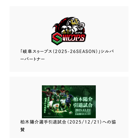
「岐阜スゥープス
（2025-26SEASON）」
シルバ
ーパートナー
柏木陽介選手
引退試合（2025/12/21）
への協
賛