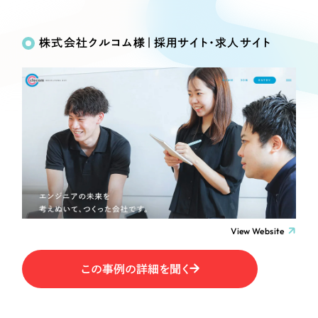
Works
絞り込み検
Webサイト制作
選ばれる理由
Search
索
コーポレートサイト制作
株式会社クルコム様｜採用サイト・求人サイト
採用サイト制作
サービス
制作内容
ECサイト制作
Service
ブランドサイト制作
コーポレート・企業サイト
サービス紹介
ブランディング支援
一過性の広告に頼らず、
「仕組み」と「ノウハウ」
制作実績
ブランドサイト・サービスサイト
を残す資産型DX支援をご提供します
すべて
（624件）
求人・採用サイト
コーポレート・企業サイト
（278件）
ブランドサイト・サービスサイト
（85件）
View Website
ECサイト（オンラインショップ）
求人・採用サイト
（61件）
この事例の詳細を聞く
ECサイト（オンラインショップ）
ポータルサイト・メディアサイト
（43件）
ポータルサイト・メディアサイト
（39件）
LP（ランディングページ）