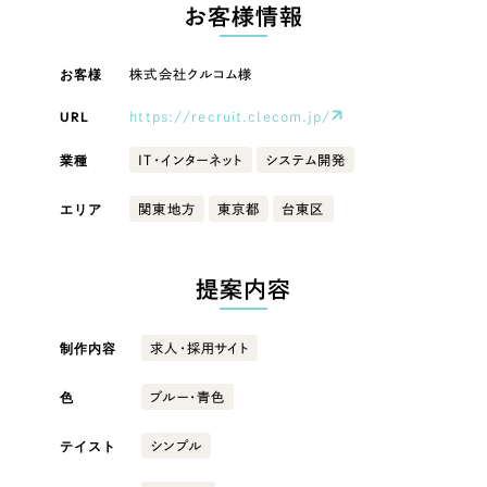
LP（ランディングページ）
（28件）
お客様情報
マーケティングDX支援
キャンペーン・プロモーションサイト
（12件）
キャンペーン・プロモーション
お客様
株式会社クルコム様
Webサイト制作
ブランディング（ロゴ・印刷物）
（90件）
サイト
その他
（1件）
URL
https://recruit.clecom.jp/
コーポレートサイト制作
ブランディング（ロゴ・印刷物）
オプションサービス
業種
IT・インターネット
システム開発
採用サイト制作
お客様インタビュー
その他
エリア
関東地方
東京都
台東区
ECサイト制作
業種
Outsourcing
ブランドサイト制作
提案内容
?
よくある質問
アウトソーシング（代行支援）
製造業
制作内容
求人・採用サイト
リープ・プロジェクト
「反響強化」を目的としたマーケティング代行
リープ・プロジェクト
色
建設・建築
／
マーケティング代行
ブルー・青色
リープ・リクルーティング
SEO対策によるアクセス獲得、反響獲得などの"Webマーケティング"から、
ライン領域のマーケティングまでまるっと代行
テイスト
シンプル
「採用強化」を目的とした採用業務代行
卸売・小売