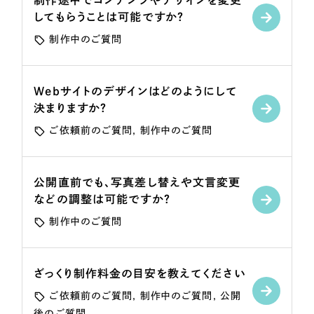
制作途中でコンテンツやデザインを変更
LP（ランディングページ）
（28件）
マーケティングDX支援
してもらうことは可能ですか？
キャンペーン・プロモーションサイト
（12件）
制作中のご質問
Webサイト制作
ブランディング（ロゴ・印刷物）
（90件）
その他
（1件）
コーポレートサイト制作
Webサイトのデザインはどのようにして
オプションサービス
決まりますか？
採用サイト制作
お客様インタビュー
ご依頼前のご質問
制作中のご質問
ECサイト制作
Outsourcing
ブランドサイト制作
公開直前でも、写真差し替えや文言変更
などの調整は可能ですか？
?
よくある質問
アウトソーシング（代行支援）
制作中のご質問
リープ・プロジェクト
「反響強化」を目的としたマーケティング代行
リープ・プロジェクト
／
マーケティング代行
リープ・リクルーティング
SEO対策によるアクセス獲得、反響獲得などの"Webマーケティング"から、
ざっくり制作料金の目安を教えてください
ライン領域のマーケティングまでまるっと代行
「採用強化」を目的とした採用業務代行
ご依頼前のご質問
制作中のご質問
公開
後のご質問