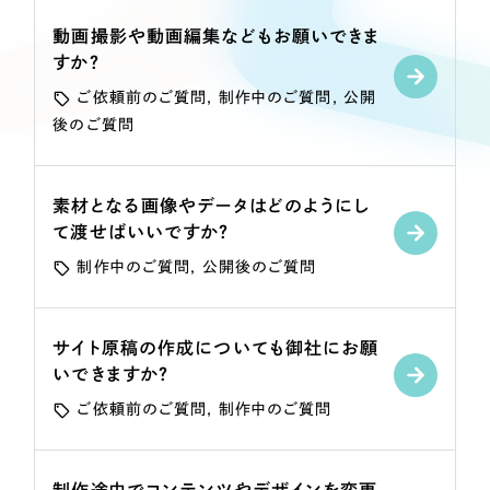
Webサイト制作
選ばれる理由
動画撮影や動画編集などもお願いできま
コーポレートサイト制作
すか？
採用サイト制作
サービス
ご依頼前のご質問
制作中のご質問
公開
ECサイト制作
後のご質問
Service
ブランドサイト制作
サービス紹介
ブランディング支援
素材となる画像やデータはどのようにし
て渡せばいいですか？
一過性の広告に頼らず、
「仕組み」と「ノウハウ」
制作実績
を残す資産型DX支援をご提供します
制作中のご質問
公開後のご質問
すべて
（624件）
コーポレート・企業サイト
（278件）
サイト原稿の作成についても御社にお願
ブランドサイト・サービスサイト
（85件）
いできますか？
求人・採用サイト
（61件）
ご依頼前のご質問
制作中のご質問
ECサイト（オンラインショップ）
（43件）
ポータルサイト・メディアサイト
（39件）