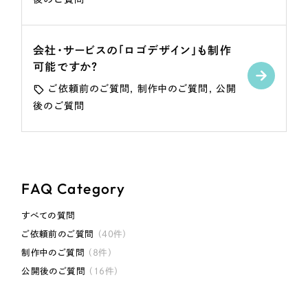
採用DX支援
その他のサービス
リープ・リクルーティング
／
採用業務代行
会社・サービスの「ロゴデザイン」も制作
プライバシーポリシー
情報セキュリティ方針
求人票作成・面接など各種業務代行、採用の仕組み作り支援
可能ですか？
AI倫理ポリシー
クッキーポリシー
サイトマップ
リープ・キャリア
／
人材紹介サービス
ウェブアクセシビリティ方針
完全成功報酬型のスカウト型ハイクラス人材紹介（岐阜・愛知）
ご依頼前のご質問
制作中のご質問
公開
後のご質問
カイゼンDX支援
Pace
／
クラウド型工数管理ツール
日報ツールで案件ごとの営業利益をリアルタイムに可視化
FAQ Category
制作実績
すべての質問
ご依頼前のご質問
（40件）
Works
制作中のご質問
（8件）
公開後のご質問
（16件）
制作実績
全国1,400社以上の支援実績の中から
実績の