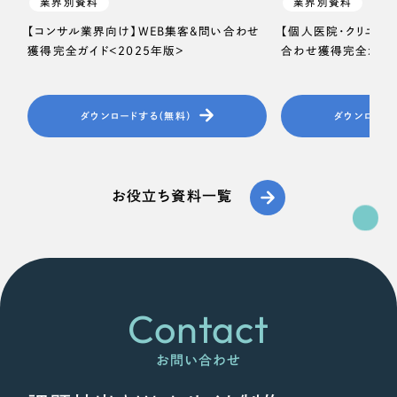
ポータルサイト・メディアサイト
業界別資料
業界別資料
（39件）
LP（ランディングページ）
【コンサル業界向け】WEB集客＆問い合わせ
【個人医院・クリニッ
（28件）
獲得完全ガイド＜2025年版＞
合わせ獲得完全ガイド
キャンペーン・プロモーションサイト
（12件）
ブランディング（ロゴ・印刷物）
（90件）
その他
ダウンロードする（無料）
ダウンロード
（1件）
お客様インタビュー
お役立ち資料一覧
Contact
お問い合わせ