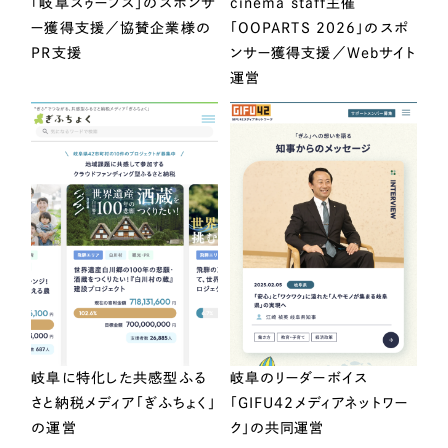
「岐阜スゥープス」のスポンサ
cinema staff主催
ー獲得支援／協賛企業様の
「OOPARTS 2026」のスポ
PR支援
ンサー獲得支援／Webサイト
運営
岐阜に特化した共感型ふる
岐阜のリーダーボイス
さと納税メディア「ぎふちょく」
「GIFU42メディアネットワー
の運営
ク」の共同運営