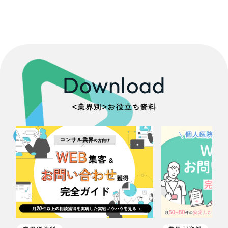
一部をご紹介します
ブックマークしたサイト
Download
＜業界別＞お役立ち資料
すべて
（624件）
コーポレート・企業サイト
（278件）
ブランドサイト・サービスサイト
（85件）
求人・採用サイト
（61件）
ECサイト（オンラインショップ）
（43件）