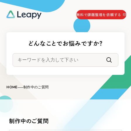
058-215-0066
無料で課題整理を依頼する
24時間受付
無料で課題整理を依頼する
どんなことでお悩みですか？
資料請求
する
資料請求する
無料で課題整理を依頼
する
Company
HOME
制作中のご質問
会社情報
採用情報
Web Produce
お役立ち情報
制作中のご質問
リーピーが選ばれる理由
会社概要