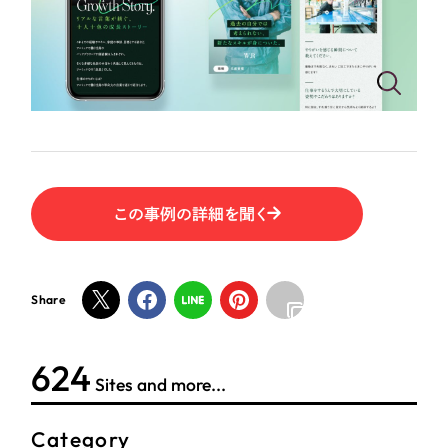
ポータルサイト・メディアサイト
（39件）
NPO・一般社団法人
LP（ランディングページ）
（28件）
キャンペーン・プロモーションサイト
（12件）
人材サービス
ブランディング（ロゴ・印刷物）
（90件）
その他
その他
（1件）
色
お客様インタビュー
この事例の詳細を聞く
ホワイト・白色
Share
グレー・黒色
624
ベージュ・茶色
Sites and more...
レッド・赤色
Category