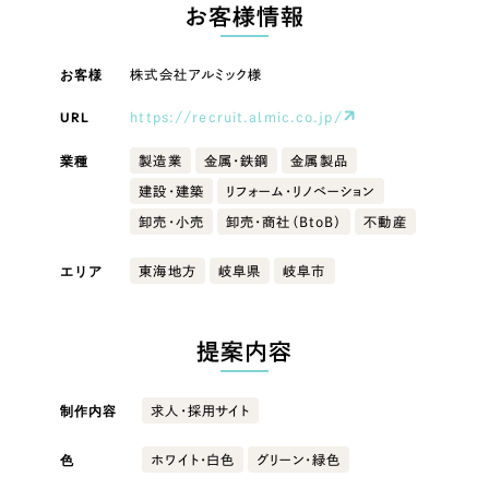
LP（ランディングページ）
（28件）
お客様情報
マーケティングDX支援
キャンペーン・プロモーションサイト
（12件）
キャンペーン・プロモーション
お客様
株式会社アルミック様
Webサイト制作
ブランディング（ロゴ・印刷物）
（90件）
サイト
その他
（1件）
URL
https://recruit.almic.co.jp/
コーポレートサイト制作
ブランディング（ロゴ・印刷物）
オプションサービス
業種
製造業
金属・鉄鋼
金属製品
採用サイト制作
建設・建築
リフォーム・リノベーション
お客様インタビュー
その他
ECサイト制作
卸売・小売
卸売・商社（BtoB）
不動産
業種
Outsourcing
ブランドサイト制作
エリア
東海地方
岐阜県
岐阜市
?
よくある質問
アウトソーシング（代行支援）
製造業
提案内容
リープ・プロジェクト
「反響強化」を目的としたマーケティング代行
リープ・プロジェクト
建設・建築
／
マーケティング代行
制作内容
求人・採用サイト
リープ・リクルーティング
SEO対策によるアクセス獲得、反響獲得などの"Webマーケティング"から、
ライン領域のマーケティングまでまるっと代行
「採用強化」を目的とした採用業務代行
卸売・小売
色
ホワイト・白色
グリーン・緑色