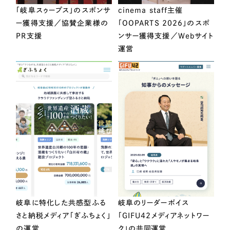
「岐阜スゥープス」のスポンサ
cinema staff主催
ー獲得支援／協賛企業様の
「OOPARTS 2026」のスポ
PR支援
ンサー獲得支援／Webサイト
運営
岐阜に特化した共感型ふる
岐阜のリーダーボイス
さと納税メディア「ぎふちょく」
「GIFU42メディアネットワー
の運営
ク」の共同運営