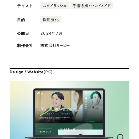
採用DX支援
その他のサービス
テイスト
スタイリッシュ
手書き風・ハンドメイド
医療・福祉
リープ・リクルーティング
／
採用業務代行
目的
採用強化
プライバシーポリシー
情報セキュリティ方針
求人票作成・面接など各種業務代行、採用の仕組み作り支援
コンサルティング・調査
AI倫理ポリシー
クッキーポリシー
サイトマップ
リープ・キャリア
／
人材紹介サービス
公開日
2024年7月
ウェブアクセシビリティ方針
完全成功報酬型のスカウト型ハイクラス人材紹介（岐阜・愛知）
観光・レジャー
制作会社
株式会社リーピー
カイゼンDX支援
人材紹介・派遣
Pace
／
クラウド型工数管理ツール
Design / Website(PC)
日報ツールで案件ごとの営業利益をリアルタイムに可視化
士業
自治体・官公庁
制作実績
Works
美容・エステ
制作実績
IT・インターネット
全国1,400社以上の支援実績の中から
実績の