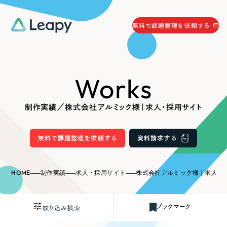
058-215-0066
無料で課題整理を依頼する
24時間受付
無料で課題整理を依頼する
Works
資料請求
する
資料請求する
制作実績／株式会社アルミック様｜求人・採用サイト
無料で課題整理を依頼
する
Company
無料で課題整理を依頼する
資料請求する
会社情報
採用情報
HOME
制作実績
求人・採用サイト
株式会社アルミック様｜求人・
Web Produce
お役立ち情報
ブックマーク
絞り込み検索
リーピーが選ばれる理由
会社概要