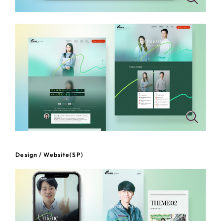
一部をご紹介します
教育
ブックマークしたサイト
インフラ関連
広告・メディア・放送
不動産
農林・水産
すべて
（624件）
金融・保険業
Design / Website(SP)
コーポレート・企業サイト
（278件）
ブランドサイト・サービスサイト
（85件）
その他サービス業
求人・採用サイト
（61件）
物流・運送
ECサイト（オンラインショップ）
（43件）