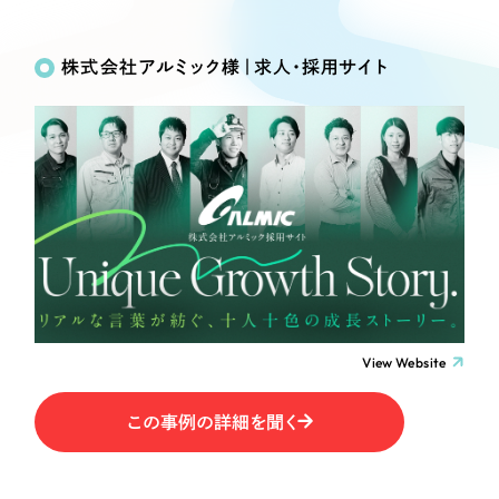
Works
絞り込み検
Webサイト制作
選ばれる理由
Search
索
コーポレートサイト制作
株式会社アルミック様｜求人・採用サイト
採用サイト制作
サービス
制作内容
ECサイト制作
Service
ブランドサイト制作
コーポレート・企業サイト
サービス紹介
ブランディング支援
一過性の広告に頼らず、
「仕組み」と「ノウハウ」
制作実績
ブランドサイト・サービスサイト
を残す資産型DX支援をご提供します
すべて
（624件）
求人・採用サイト
コーポレート・企業サイト
（278件）
ブランドサイト・サービスサイト
（85件）
View Website
ECサイト（オンラインショップ）
求人・採用サイト
（61件）
この事例の詳細を聞く
ECサイト（オンラインショップ）
ポータルサイト・メディアサイト
（43件）
ポータルサイト・メディアサイト
（39件）
LP（ランディングページ）