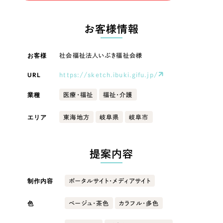
LP（ランディングページ）
（28件）
マーケティングDX支援
LP（ランディングページ）
キャンペーン・プロモーションサイト
（12件）
お客様情報
Webサイト制作
ブランディング（ロゴ・印刷物）
キャンペーン・プロモーション
（90件）
サイト
その他
（1件）
お客様
社会福祉法人いぶき福祉会様
コーポレートサイト制作
オプションサービス
URL
https://sketch.ibuki.gifu.jp/
ブランディング（ロゴ・印刷物）
採用サイト制作
お客様インタビュー
業種
医療・福祉
福祉・介護
ECサイト制作
その他
エリア
東海地方
岐阜県
岐阜市
Outsourcing
ブランドサイト制作
業種
?
よくある質問
アウトソーシング（代行支援）
提案内容
リープ・プロジェクト
製造業
「反響強化」を目的としたマーケティング代行
リープ・プロジェクト
制作内容
ポータルサイト・メディアサイト
／
マーケティング代行
建設・建築
リープ・リクルーティング
SEO対策によるアクセス獲得、反響獲得などの"Webマーケティング"から、
ライン領域のマーケティングまでまるっと代行
色
ベージュ・茶色
カラフル・多色
「採用強化」を目的とした採用業務代行
卸売・小売