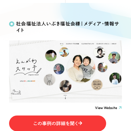
Webサイト制作
Works
絞り込み検
選ばれる理由
コーポレートサイト制作
Search
索
採用サイト制作
社会福祉法人いぶき福祉会様｜メディア・情報サ
サービス
イト
ECサイト制作
制作内容
Service
ブランドサイト制作
サービス紹介
ブランディング支援
コーポレート・企業サイト
一過性の広告に頼らず、
「仕組み」と「ノウハウ」
制作実績
を残す資産型DX支援をご提供します
ブランドサイト・サービスサイト
すべて
（624件）
コーポレート・企業サイト
（278件）
求人・採用サイト
ブランドサイト・サービスサイト
（85件）
求人・採用サイト
ECサイト（オンラインショップ）
（61件）
View Website
ECサイト（オンラインショップ）
（43件）
ポータルサイト・メディアサイト
この事例の詳細を聞く
ポータルサイト・メディアサイト
（39件）