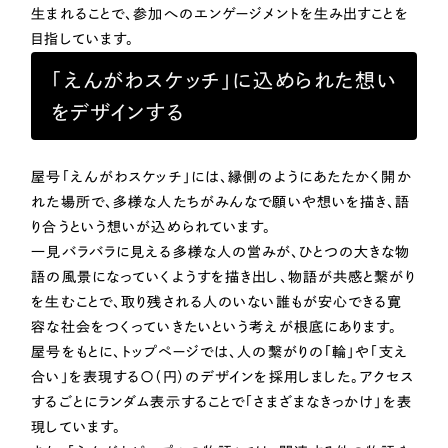
ポータルサイト・メディアサイト
（39件）
生まれることで、参加へのエンゲージメントを生み出すことを
LP（ランディングページ）
（28件）
目指しています。
NPO・一般社団法人
キャンペーン・プロモーションサイト
（12件）
「えんがわスケッチ」に込められた想い
ブランディング（ロゴ・印刷物）
人材サービス
（90件）
をデザインする
その他
（1件）
その他
屋号「えんがわスケッチ」には、縁側のようにあたたかく開か
お客様インタビュー
れた場所で、多様な人たちがみんなで願いや想いを描き、語
色
り合うという想いが込められています。
一見バラバラに見える多様な人の営みが、ひとつの大きな物
ホワイト・白色
語の風景になっていくようすを描き出し、物語が共感と繋がり
を生むことで、取り残される人のいない誰もが安心できる寛
容な社会をつくっていきたいという考えが根底にあります。
グレー・黒色
屋号をもとに、トップページでは、人の繋がりの「輪」や「支え
合い」を表現する〇（円）のデザインを採用しました。アクセス
ベージュ・茶色
するごとにランダム表示することで「さまざまなきっかけ」を表
現しています。
レッド・赤色