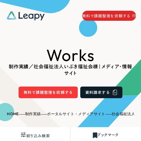
058-215-0066
無料で課題整理を依頼する
24時間受付
無料で課題整理を依頼する
Works
資料請求
する
資料請求する
制作実績／社会福祉法人いぶき福祉会様｜メディア・情報
無料で課題整理を依頼
する
サイト
Company
無料で課題整理を依頼する
資料請求する
会社情報
採用情報
Web Produce
HOME
制作実績
ポータルサイト・メディアサイト
社会福祉法人いぶき
お役立ち情報
リーピーが選ばれる理由
会社概要
ブックマーク
絞り込み検索