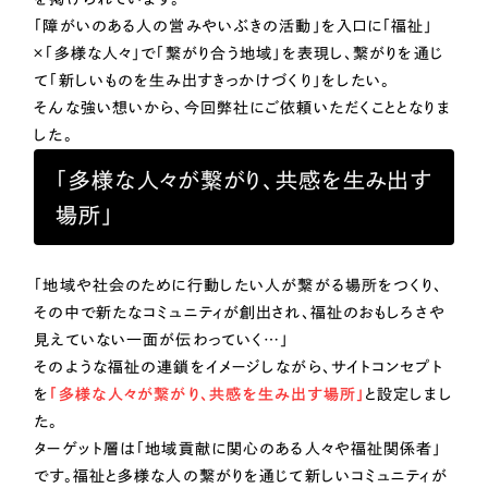
一部をご紹介します
「障がいのある人の営みやいぶきの活動」を入口に「福祉」
教育
×「多様な人々」で「繋がり合う地域」を表現し、繋がりを通じ
ブックマークしたサイト
て「新しいものを生み出すきっかけづくり」をしたい。
そんな強い想いから、今回弊社にご依頼いただくこととなりま
インフラ関連
した。
広告・メディア・放送
「多様な人々が繋がり、共感を生み出す
場所」
不動産
「地域や社会のために行動したい人が繋がる場所をつくり、
農林・水産
すべて
その中で新たなコミュニティが創出され、福祉のおもしろさや
（624件）
見えていない一面が伝わっていく…」
コーポレート・企業サイト
（278件）
金融・保険業
そのような福祉の連鎖をイメージしながら、サイトコンセプト
ブランドサイト・サービスサイト
（85件）
を
「多様な人々が繋がり、共感を生み出す場所」
と設定しまし
その他サービス業
求人・採用サイト
た。
（61件）
ターゲット層は「地域貢献に関心のある人々や福祉関係者」
ECサイト（オンラインショップ）
（43件）
物流・運送
です。福祉と多様な人の繋がりを通じて新しいコミュニティが