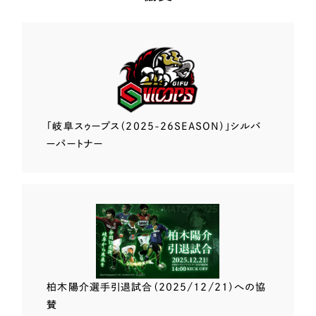
「岐阜スゥープス
（2025-26SEASON）」
シルバ
ーパートナー
柏木陽介選手
引退試合（2025/12/21）
への協
賛