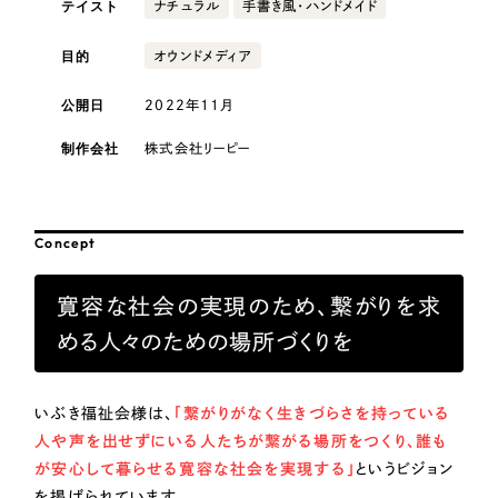
テイスト
採用DX支援
ナチュラル
手書き風・ハンドメイド
その他のサービス
医療・福祉
リープ・リクルーティング
目的
オウンドメディア
／
採用業務代行
プライバシーポリシー
情報セキュリティ方針
求人票作成・面接など各種業務代行、採用の仕組み作り支援
公開日
2022年11月
AI倫理ポリシー
クッキーポリシー
サイトマップ
リープ・キャリア
コンサルティング・調査
／
人材紹介サービス
ウェブアクセシビリティ方針
完全成功報酬型のスカウト型ハイクラス人材紹介（岐阜・愛知）
制作会社
株式会社リーピー
観光・レジャー
カイゼンDX支援
人材紹介・派遣
Concept
Pace
／
クラウド型工数管理ツール
日報ツールで案件ごとの営業利益をリアルタイムに可視化
士業
寛容な社会の実現のため、繋がりを求
める人々のための場所づくりを
制作実績
自治体・官公庁
Works
いぶき福祉会様は、
「繋がりがなく生きづらさを持っている
美容・エステ
人や声を出せずにいる人たちが繋がる場所をつくり、誰も
制作実績
が安心して暮らせる寛容な社会を実現する」
というビジョン
IT・インターネット
全国1,400社以上の支援実績の中から
実績の
を掲げられています。