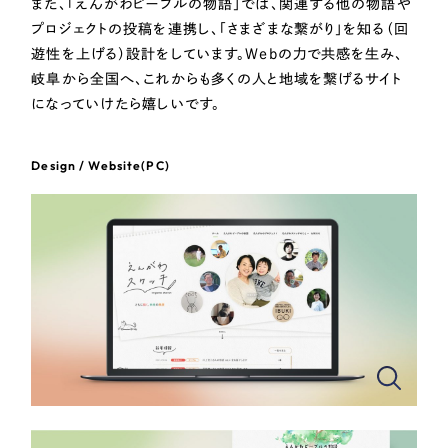
また、「えんがわピープルの物語」では、関連する他の物語や
プロジェクトの投稿を連携し、「さまざまな繋がり」を知る（回
オレンジ・橙色
遊性を上げる）設計をしています。Webの力で共感を生み、
岐阜から全国へ、これからも多くの人と地域を繋げるサイト
になっていけたら嬉しいです。
イエロー・黄色
グリーン・緑色
Design / Website(PC)
ブルー・青色
パープル・紫色
ピンク・桃色
カラフル・多色
その他