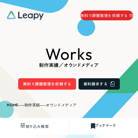
058-215-0066
無料で課題整理を依頼する
24時間受付
無料で課題整理を依頼する
Works
資料請求
する
資料請求する
制作実績／オウンドメディア
無料で課題整理を依頼
する
Company
無料で課題整理を依頼する
資料請求する
会社情報
採用情報
HOME
制作実績
オウンドメディア
Web Produce
お役立ち情報
ブックマーク
絞り込み検索
リーピーが選ばれる理由
会社概要