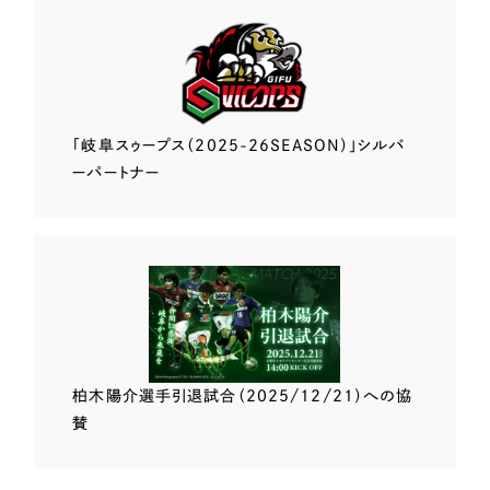
「岐阜スゥープス
（2025-26SEASON）」
シルバ
ーパートナー
柏木陽介選手
引退試合（2025/12/21）
への協
賛