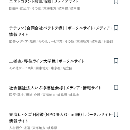
LP（ランディングページ）
エエトコタント岐阜市様｜メディアサイト
（28件）
マーケティングDX支援
自治体・官公庁
その他
東海地方
岐阜県
岐阜市
キャンペーン・プロモーションサイト
（12件）
キャンペーン・プロモーション
Webサイト制作
ブランディング（ロゴ・印刷物）
（90件）
サイト
テテワン（合同会社ぺテトテ様）｜ポータルサイト・メディア・
その他
（1件）
コーポレートサイト制作
情報サイト
ブランディング（ロゴ・印刷物）
広告・メディア・放送
その他サービス業
その他
東海地方
岐阜県
羽島郡
オプションサービス
採用サイト制作
お客様インタビュー
その他
ECサイト制作
二拠点・移住ライフ大学様｜ポータルサイト
その他サービス業
関東地方
東京都
足立区
業種
Outsourcing
ブランドサイト制作
?
よくある質問
アウトソーシング（代行支援）
社会福祉法人いぶき福祉会様｜メディア・情報サイト
製造業
医療・福祉
福祉・介護
東海地方
岐阜県
岐阜市
リープ・プロジェクト
「反響強化」を目的としたマーケティング代行
リープ・プロジェクト
建設・建築
／
マーケティング代行
リープ・リクルーティング
SEO対策によるアクセス獲得、反響獲得などの"Webマーケティング"から、
東海ヒトシゴト図鑑（NPO法人G-net様）｜ポータルサイト・
ライン領域のマーケティングまでまるっと代行
「採用強化」を目的とした採用業務代行
情報サイト
卸売・小売
人材紹介・派遣
東海地方
岐阜県