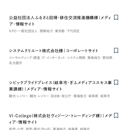
採用DX支援
その他のサービス
医療・福祉
リープ・リクルーティング
／
採用業務代行
公益社団法人ふるさと回帰・移住交流推進機構様｜メディ
プライバシーポリシー
情報セキュリティ方針
求人票作成・面接など各種業務代行、採用の仕組み作り支援
ア・情報サイト
コンサルティング・調査
AI倫理ポリシー
クッキーポリシー
サイトマップ
リープ・キャリア
／
人材紹介サービス
NPO・一般社団法人
関東地方
東京都
千代田区
ウェブアクセシビリティ方針
完全成功報酬型のスカウト型ハイクラス人材紹介（岐阜・愛知）
観光・レジャー
システムクリエート株式会社様｜コーポレートサイト
カイゼンDX支援
人材紹介・派遣
コンサルティング・調査
IT・インターネット
システム開発
東海地方
愛知県
名古屋市
Pace
／
クラウド型工数管理ツール
日報ツールで案件ごとの営業利益をリアルタイムに可視化
士業
シビックプライドプレイス（岐阜市・ぎふメディアコスモス事
自治体・官公庁
業課様）｜メディア・情報サイト
制作実績
観光・レジャー
観光・レジャー
自治体・官公庁
東海地方
岐阜県
岐阜市
Works
美容・エステ
制作実績
VI-College（株式会社ヴィジーン・トレーディング様）｜メデ
IT・インターネット
ィア・情報サイト
全国1,400社以上の支援実績の中から
実績の
卸売・小売
卸売・商社（BtoB）
東海地方
岐阜県
岐阜市