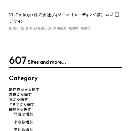
ポータルサイト・メディアサイト
（39件）
NPO・一般社団法人
LP（ランディングページ）
（28件）
VI-College（株式会社ヴィジーン・トレーディング様）｜ロゴ
キャンペーン・プロモーションサイト
（12件）
デザイン
人材サービス
ブランディング（ロゴ・印刷物）
卸売・小売
卸売・商社（BtoB）
東海地方
岐阜県
岐阜市
（90件）
その他
その他
（1件）
色
609
お客様インタビュー
Sites and more...
ホワイト・白色
Category
制作内容から探す
グレー・黒色
業種から探す
色から探す
エリアから探す
ベージュ・茶色
目的から探す
問合せ増加
来店数増加
レッド・赤色
予約数増加