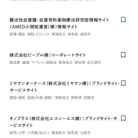
一部をご紹介します
教育
難治性血管腫・血管奇形薬物療法研究班情報サイト
ブックマークしたサイト
インフラ関連
（AMED小関班運営）様｜情報サイト
医療・福祉
病院・クリニック
東海地方
岐阜県
岐阜市
広告・メディア・放送
株式会社ピープル様｜コーポレートサイト
不動産
製造業
繊維
アパレル・服飾品
東海地方
愛知県
名古屋市
農林・水産
ミヤケンオーナーズ（株式会社ミヤケン様）｜ブランドサイト・
すべて
（624件）
サービスサイト
金融・保険業
建設・建築
塗装（外壁・屋根）
関東地方
群馬県
前橋市
コーポレート・企業サイト
（278件）
ブランドサイト・サービスサイト
（85件）
その他サービス業
求人・採用サイト
キノプラス（株式会社エスシーエス様）｜ブランドサイト・サ
（61件）
ービスサイト
物流・運送
ECサイト（オンラインショップ）
（43件）
卸売・小売
小売業（BtoC）
東海地方
岐阜県
土岐市