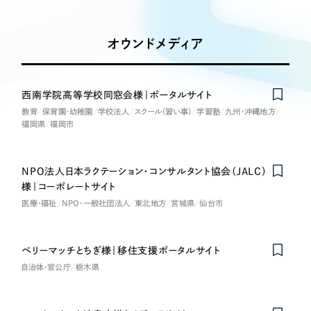
Works
絞り込み検
Webサイト制作
選ばれる理由
Search
索
コーポレートサイト制作
オウンドメディア
採用サイト制作
サービス
制作内容
ECサイト制作
Service
西南学院高等学校同窓会様｜ポータルサイト
ブランドサイト制作
教育
保育園・幼稚園
学校法人
スクール（習い事）
学習塾
九州・沖縄地方
コーポレート・企業サイト
サービス紹介
ブランディング支援
福岡県
福岡市
一過性の広告に頼らず、
「仕組み」と「ノウハウ」
制作実績
ブランドサイト・サービスサイト
を残す資産型DX支援をご提供します
NPO法人日本ラクテーション・コンサルタント協会（JALC）
すべて
（624件）
様｜コーポレートサイト
求人・採用サイト
コーポレート・企業サイト
（278件）
医療・福祉
NPO・一般社団法人
東北地方
宮城県
仙台市
ブランドサイト・サービスサイト
（85件）
ECサイト（オンラインショップ）
求人・採用サイト
（61件）
ベリーマッチとちぎ様｜移住支援ポータルサイト
自治体・官公庁
ECサイト（オンラインショップ）
栃木県
ポータルサイト・メディアサイト
（43件）
ポータルサイト・メディアサイト
（39件）
LP（ランディングページ）