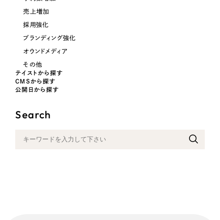
売上増加
オレンジ・橙色
採用強化
ブランディング強化
イエロー・黄色
オウンドメディア
その他
グリーン・緑色
テイストから探す
CMSから探す
公開日から探す
ブルー・青色
Search
パープル・紫色
ピンク・桃色
カラフル・多色
その他