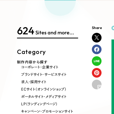
Works Search
絞り
リープ
SEO対
グ"から、
広報支援
624
Share
制作内容
Sites and more...
Category
コーポレート・企業サイト
ブランドサ
制作内容から探す
コーポレート・企業サイト
ポータルサイト・メディアサイト
LP（ラン
ブランドサイト・サービスサイト
求人・採用サイト
ECサイト（オンラインショップ）
その他
ポータルサイト・メディアサイト
LP（ランディングページ）
キャンペーン・プロモーションサイト