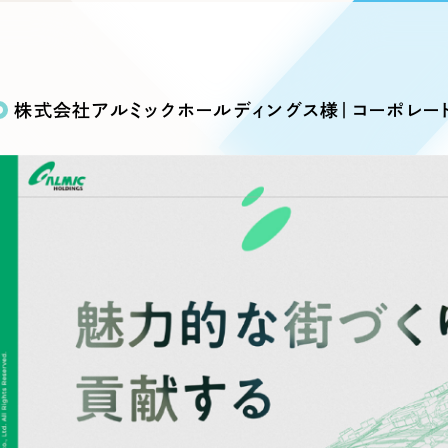
込み検索
ブランディング（ロゴ・印刷物）
ブランディング支援
・プロジェクト
広報ブログ
（90件）
／
マーケティング代行
リーピーの取り組みに関するお知らせ・イベントの様子を
策によるアクセス獲得、反響獲得などの"Webマーケティン
その他
（1件）
オプションサービス
代表ブログ
などのオフライン領域のマーケティングまでまるっと代行
株式会社アルミックホールディングス様｜コーポレー
代表川口が経営・Web戦略・地方創生に関する情報を発
お客様インタビュー
メールマガジンアーカイブ
過去に配信したメールマガジンのアーカイブ
制作実績
イト・サービスサイト
求人・採用サイト
E
すべて
（624件）
コーポレート・企業サイト
（278件
ディングページ）
キャンペーン・プロモーション
ブ
ブランドサイト・サービスサイト
（
サイト
求人・採用サイト
（61件）
ECサイト（オンラインショップ）
（
ポータルサイト・メディアサイト
（
LP（ランディングページ）
（28件）