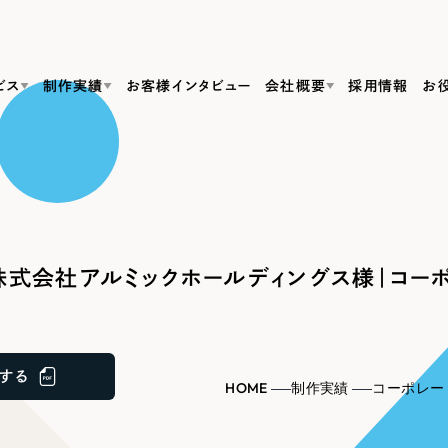
ビス
制作実績
お客様インタビュー
会社概要
採用情報
お
Web Produ
すべて
（624件）
コーポレート・企業サイト
（278件）
リーピーがわかる資料３点セット
bサイト制作
ブランドサイト・サービスサイト
リーピーが選ばれる理由
（85件）
リーピーのWebサイト制作・会社概要・サービスがわかる
会社概要
式会社アルミックホールディングス様｜コーポ
の中か
ご紹介し
求人・採用サイト
お役立ち資料
（61件）
Webサイト制作
ポレートサイト制作
採用サイト制作
代表挨拶
SDG
すぐに使える資料をダウンロード
ECサイト（オンラインショップ）
（43件）
コーポレートサイト制作
サイト制作
ブランドサイト制作
ポータルサイト・メディアサイト
メディア掲載・取材依頼
新着情
（39件）
する
採用サイト制作
HOME
制作実績
コーポレー
LP（ランディングページ）
（28件）
よくある質問
ト
ECサイト制作
リーピーブログ
採用情報
キャンペーン・プロモーションサイト
（1
ブランドサイト制作
Webデザイン・Webマーケティングに関する情報を発信