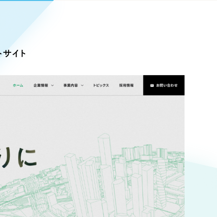
Pace
／
クラウド型工数管理ツール
日報ツールで案件ごとの営業利益をリアルタイムに可視化
発信
トサイト
信
Cサイト（オンラインショップ）
）
ランディング（ロゴ・印刷物）
85件）
43件）
39件）