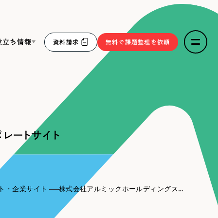
役立ち情報
資料請求
無料で課題整理を依頼
ce
リープ・リクルーティング
／
採用業務代行
求人票作成・面接など各種業務代行、採用の仕組み作り支
３点セット
援
レートサイト
リープ・キャリア
／
人材紹介サービス
sへの取り組み
完全成功報酬型のスカウト型ハイクラス人材紹介（岐阜・愛
知）
報
ト・企業サイト
株式会社アルミックホールディングス様｜コーポレートサイト
2件）