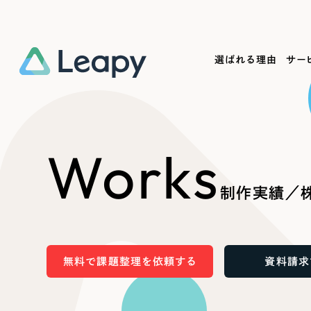
選ばれる理由
サー
Service
Works
Company
Useful
Works
サービス紹介
制作実績
会社概要
お役立ち情報
We
制作実績／株
一過性の広告に頼らず、
全国1,400社以上の支援実績
可能性をひらくデザインで
リーピーによるお役立ち情報を
コー
「仕組み」と「ノウハウ」を残す資産型DX
ら
しあわせな毎日をつくる
ます
支援をご提供します
実績の一部をご紹介します
EC
無料で課題整理を依頼する
資料請求
?
ブックマークしたサイ