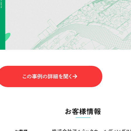
キャンペーン・プロモーションサイ
ブランディング（ロゴ・印刷物）
（
その他
（1件）
卸売・小売
医
Outsourcin
ャー
人材紹介・派遣
アウトソーシング（代行支援
テ
IT・インターネット
この事例の詳細を聞く
リープ・プロジェクト
「反響強化」を目的としたマー
ィア・放送
不動産
農
リープ・リクルーティング
「採用強化」を目的とした採用
お客様情報
ービス業
物流・運送
N
その他のサービス