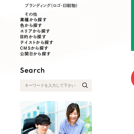
業種
ブランディング（ロゴ・印刷物）
その他
業種から探す
色から探す
エリアから探す
製造業
建設・建築
目的から探す
テイストから探す
CMSから探す
コンサルティング・調査
観光・レジ
公開日から探す
Search
自治体・官公庁
美容・エス
インフラ関連
広告・メデ
金融・保険業
その他サ
人材サービス
その他