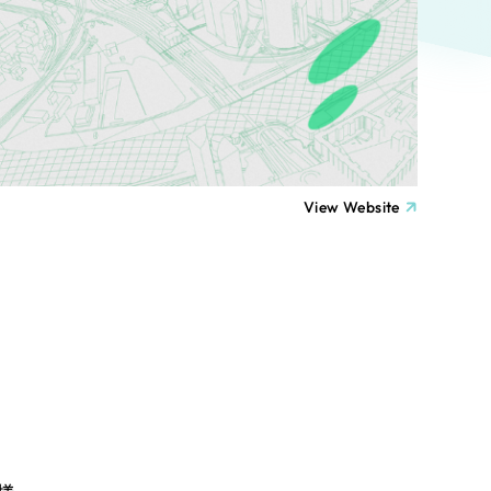
ト
（12件）
90件）
療・福祉
g
士業
View Website
）
教育
ケティング代行
林・水産
業務代行
PO・一般社団法人