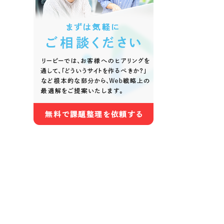
色
ホワイト・白色
グレー
オレンジ・橙色
イエロ
パープル・紫色
ピンク
さらに条件を追加する