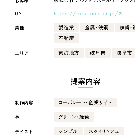
お客様
株式会社アルミックホールディングス
Company
URL
https://hd.almic.co.jp/
業種
製造業
金属・鉄鋼
鉄鋼・
会社情報
不動産
会社概要
エリア
東海地方
岐阜県
岐阜市
・黒色
ベージュ・茶色
代表挨拶
SDGsに向けた取り組み
ー・黄色
グリーン・緑色
メディア掲載と取材依頼
提案内容
新着情報
・桃色
カラフル・多色
採用情報
制作内容
コーポレート・企業サイト
ブログ
色
グリーン・緑色
リーピーブログ
テイスト
シンプル
スタイリッシュ
代表ブログ