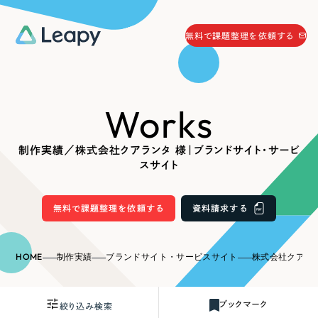
058-215-0066
無料で課題整理を依頼する
24時間受付
無料で課題整理を依頼する
Works
資料請求
する
資料請求する
制作実績／株式会社クアランタ 様｜ブランドサイト・サービ
無料で課題整理を依頼
する
スサイト
Company
無料で課題整理を依頼する
資料請求する
会社情報
採用情報
Web Produce
HOME
制作実績
ブランドサイト・サービスサイト
株式会社クアランタ 
お役立ち情報
リーピーが選ばれる理由
会社概要
ブックマーク
絞り込み検索