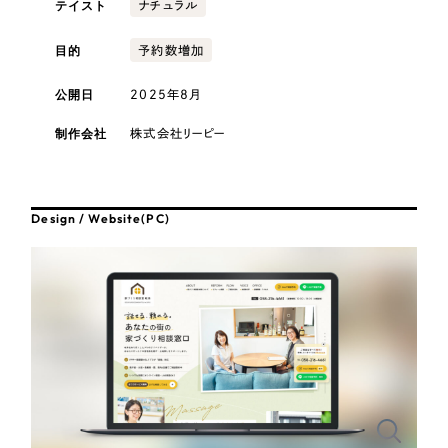
テイスト
採用DX支援
ナチュラル
その他のサービス
医療・福祉
リープ・リクルーティング
目的
予約数増加
／
採用業務代行
プライバシーポリシー
情報セキュリティ方針
求人票作成・面接など各種業務代行、採用の仕組み作り支援
公開日
2025年8月
AI倫理ポリシー
クッキーポリシー
サイトマップ
リープ・キャリア
コンサルティング・調査
／
人材紹介サービス
ウェブアクセシビリティ方針
完全成功報酬型のスカウト型ハイクラス人材紹介（岐阜・愛知）
制作会社
株式会社リーピー
観光・レジャー
カイゼンDX支援
人材紹介・派遣
Design / Website(PC)
Pace
／
クラウド型工数管理ツール
日報ツールで案件ごとの営業利益をリアルタイムに可視化
士業
制作実績
自治体・官公庁
Works
美容・エステ
制作実績
IT・インターネット
全国1,400社以上の支援実績の中から
実績の