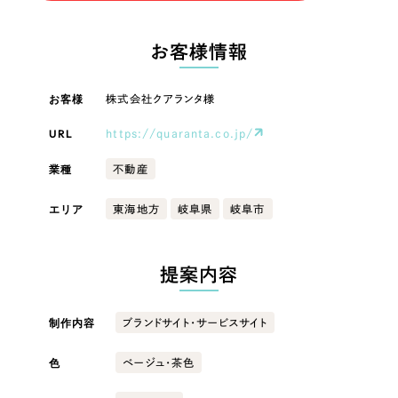
LP（ランディングページ）
（28件）
マーケティングDX支援
LP（ランディングページ）
キャンペーン・プロモーションサイト
（12件）
お客様情報
Webサイト制作
ブランディング（ロゴ・印刷物）
キャンペーン・プロモーション
（90件）
サイト
その他
（1件）
お客様
株式会社クアランタ様
コーポレートサイト制作
オプションサービス
URL
https://quaranta.co.jp/
ブランディング（ロゴ・印刷物）
採用サイト制作
お客様インタビュー
業種
不動産
ECサイト制作
その他
エリア
東海地方
岐阜県
岐阜市
Outsourcing
ブランドサイト制作
業種
?
よくある質問
アウトソーシング（代行支援）
提案内容
リープ・プロジェクト
製造業
「反響強化」を目的としたマーケティング代行
リープ・プロジェクト
制作内容
ブランドサイト・サービスサイト
／
マーケティング代行
建設・建築
リープ・リクルーティング
SEO対策によるアクセス獲得、反響獲得などの"Webマーケティング"から、
ライン領域のマーケティングまでまるっと代行
色
ベージュ・茶色
「採用強化」を目的とした採用業務代行
卸売・小売