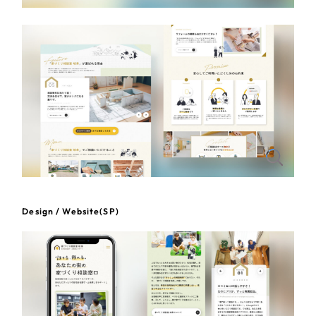
一部をご紹介します
教育
ブックマークしたサイト
インフラ関連
広告・メディア・放送
不動産
農林・水産
すべて
（624件）
Design / Website(SP)
コーポレート・企業サイト
（278件）
金融・保険業
ブランドサイト・サービスサイト
（85件）
その他サービス業
求人・採用サイト
（61件）
ECサイト（オンラインショップ）
（43件）
物流・運送