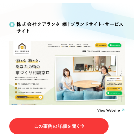
Webサイト制作
Works
絞り込み検
選ばれる理由
コーポレートサイト制作
Search
索
採用サイト制作
株式会社クアランタ 様｜ブランドサイト・サービス
サービス
サイト
ECサイト制作
制作内容
Service
ブランドサイト制作
サービス紹介
ブランディング支援
コーポレート・企業サイト
一過性の広告に頼らず、
「仕組み」と「ノウハウ」
制作実績
を残す資産型DX支援をご提供します
ブランドサイト・サービスサイト
すべて
（624件）
コーポレート・企業サイト
（278件）
求人・採用サイト
ブランドサイト・サービスサイト
（85件）
求人・採用サイト
ECサイト（オンラインショップ）
（61件）
View Website
ECサイト（オンラインショップ）
（43件）
ポータルサイト・メディアサイト
この事例の詳細を聞く
ポータルサイト・メディアサイト
（39件）