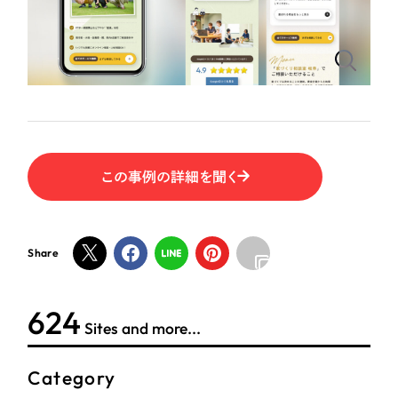
ポータルサイト・メディアサイト
（39件）
LP（ランディングページ）
（28件）
NPO・一般社団法人
キャンペーン・プロモーションサイト
（12件）
ブランディング（ロゴ・印刷物）
人材サービス
（90件）
その他
（1件）
その他
この事例の詳細を聞く
お客様インタビュー
色
ホワイト・白色
Share
グレー・黒色
624
Sites and more...
ベージュ・茶色
Category
レッド・赤色