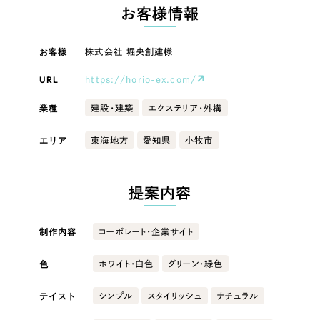
LP（ランディングページ）
（28件）
マーケティングDX支援
お客様情報
キャンペーン・プロモーションサイト
（12件）
キャンペーン・プロモーション
Webサイト制作
ブランディング（ロゴ・印刷物）
お客様
株式会社 堀央創建様
（90件）
サイト
その他
（1件）
URL
https://horio-ex.com/
コーポレートサイト制作
ブランディング（ロゴ・印刷物）
オプションサービス
業種
建設・建築
エクステリア・外構
採用サイト制作
お客様インタビュー
その他
エリア
東海地方
愛知県
小牧市
ECサイト制作
業種
Outsourcing
ブランドサイト制作
提案内容
?
よくある質問
アウトソーシング（代行支援）
製造業
制作内容
コーポレート・企業サイト
リープ・プロジェクト
「反響強化」を目的としたマーケティング代行
リープ・プロジェクト
建設・建築
／
マーケティング代行
色
ホワイト・白色
グリーン・緑色
リープ・リクルーティング
SEO対策によるアクセス獲得、反響獲得などの"Webマーケティング"から、
ライン領域のマーケティングまでまるっと代行
テイスト
「採用強化」を目的とした採用業務代行
シンプル
スタイリッシュ
ナチュラル
卸売・小売