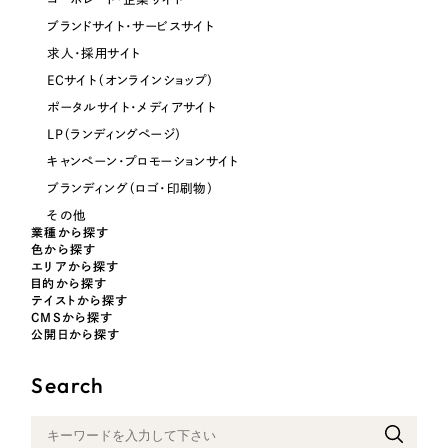
ブランドサイト・サービスサイト
オレンジ・橙色
求人・採用サイト
ECサイト（オンラインショップ）
イエロー・黄色
ポータルサイト・メディアサイト
LP（ランディングページ）
グリーン・緑色
キャンペーン・プロモーションサイト
ブランディング（ロゴ・印刷物）
ブルー・青色
その他
業種から探す
色から探す
パープル・紫色
エリアから探す
目的から探す
テイストから探す
ピンク・桃色
CMSから探す
公開日から探す
カラフル・多色
Search
その他