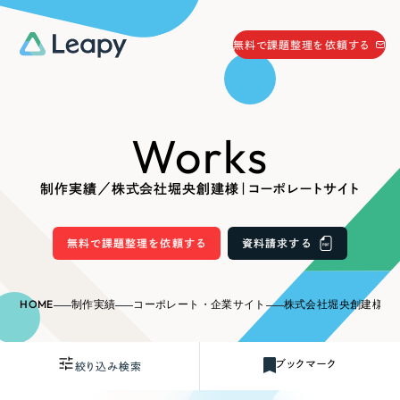
058-215-0066
無料で課題整理を依頼する
24時間受付
無料で課題整理を依頼する
Works
資料請求
する
資料請求する
制作実績／株式会社堀央創建様｜コーポレートサイト
無料で課題整理を依頼
する
Company
無料で課題整理を依頼する
資料請求する
会社情報
採用情報
HOME
制作実績
コーポレート・企業サイト
株式会社堀央創建様｜
Web Produce
お役立ち情報
ブックマーク
絞り込み検索
リーピーが選ばれる理由
会社概要