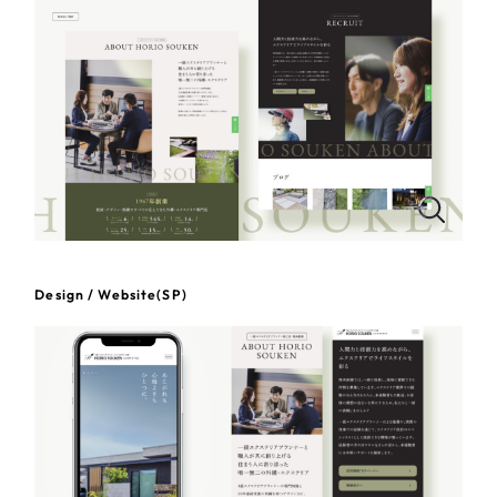
一部をご紹介します
教育
ブックマークしたサイト
インフラ関連
広告・メディア・放送
不動産
農林・水産
Design / Website(SP)
すべて
（624件）
金融・保険業
コーポレート・企業サイト
（278件）
ブランドサイト・サービスサイト
（85件）
その他サービス業
求人・採用サイト
（61件）
物流・運送
ECサイト（オンラインショップ）
（43件）