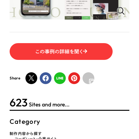
ポータルサイト・メディアサイト
（39件）
NPO・一般社団法人
LP（ランディングページ）
（28件）
キャンペーン・プロモーションサイト
（12件）
人材サービス
ブランディング（ロゴ・印刷物）
（90件）
その他
その他
（1件）
この事例の詳細を聞く
色
お客様インタビュー
Share
ホワイト・白色
グレー・黒色
624
Sites and more...
ベージュ・茶色
Category
レッド・赤色
制作内容から探す
コーポレート・企業サイト