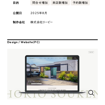
採用DX支援
その他のサービス
目的
問合せ増加
来店数増加
予約数増加
医療・福祉
リープ・リクルーティング
／
採用業務代行
公開日
2025年8月
プライバシーポリシー
情報セキュリティ方針
求人票作成・面接など各種業務代行、採用の仕組み作り支援
コンサルティング・調査
制作会社
株式会社リーピー
AI倫理ポリシー
クッキーポリシー
サイトマップ
リープ・キャリア
／
人材紹介サービス
ウェブアクセシビリティ方針
完全成功報酬型のスカウト型ハイクラス人材紹介（岐阜・愛知）
観光・レジャー
カイゼンDX支援
Design / Website(PC)
人材紹介・派遣
Pace
／
クラウド型工数管理ツール
日報ツールで案件ごとの営業利益をリアルタイムに可視化
士業
自治体・官公庁
制作実績
Works
美容・エステ
制作実績
IT・インターネット
全国1,400社以上の支援実績の中から
実績の