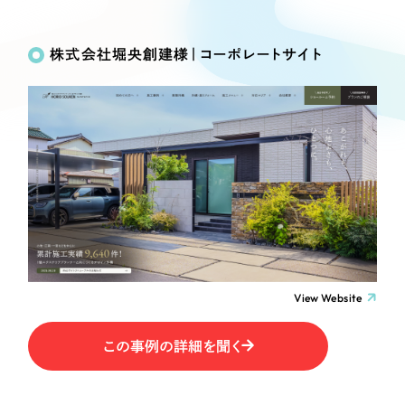
Works
絞り込み検
Webサイト制作
選ばれる理由
Search
索
コーポレートサイト制作
株式会社堀央創建様｜コーポレートサイト
採用サイト制作
サービス
制作内容
ECサイト制作
Service
ブランドサイト制作
コーポレート・企業サイト
サービス紹介
ブランディング支援
一過性の広告に頼らず、
「仕組み」と「ノウハウ」
制作実績
ブランドサイト・サービスサイト
を残す資産型DX支援をご提供します
すべて
（624件）
求人・採用サイト
コーポレート・企業サイト
（278件）
ブランドサイト・サービスサイト
（85件）
View Website
ECサイト（オンラインショップ）
求人・採用サイト
（61件）
この事例の詳細を聞く
ECサイト（オンラインショップ）
ポータルサイト・メディアサイト
（43件）
ポータルサイト・メディアサイト
（39件）
LP（ランディングページ）