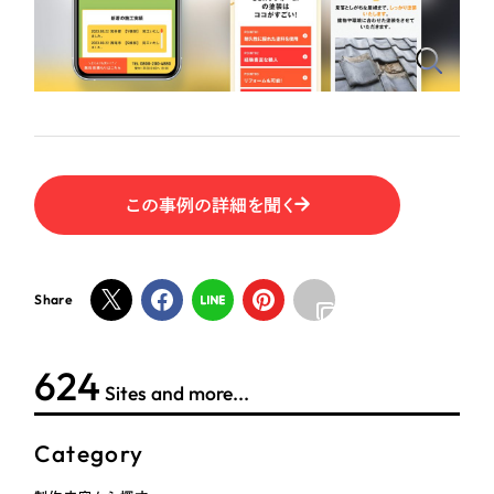
ポータルサイト・メディアサイト
（39件）
NPO・一般社団法人
LP（ランディングページ）
（28件）
キャンペーン・プロモーションサイト
（12件）
人材サービス
ブランディング（ロゴ・印刷物）
（90件）
その他
その他
（1件）
色
この事例の詳細を聞く
お客様インタビュー
ホワイト・白色
Share
グレー・黒色
624
Sites and more...
ベージュ・茶色
Category
レッド・赤色