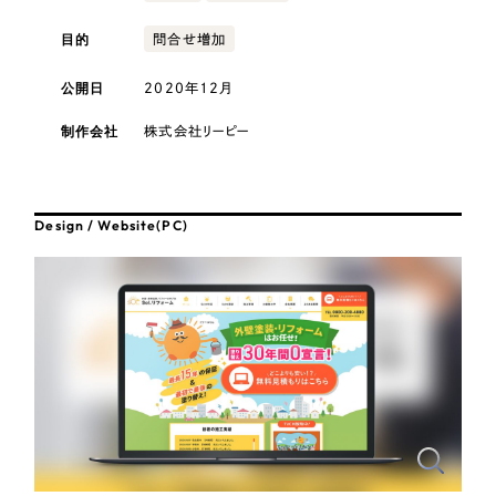
採用DX支援
その他のサービス
医療・福祉
目的
問合せ増加
リープ・リクルーティング
／
採用業務代行
プライバシーポリシー
情報セキュリティ方針
求人票作成・面接など各種業務代行、採用の仕組み作り支援
公開日
2020年12月
コンサルティング・調査
AI倫理ポリシー
クッキーポリシー
サイトマップ
リープ・キャリア
／
人材紹介サービス
制作会社
株式会社リーピー
ウェブアクセシビリティ方針
完全成功報酬型のスカウト型ハイクラス人材紹介（岐阜・愛知）
観光・レジャー
カイゼンDX支援
人材紹介・派遣
Design / Website(PC)
Pace
／
クラウド型工数管理ツール
日報ツールで案件ごとの営業利益をリアルタイムに可視化
士業
自治体・官公庁
制作実績
Works
美容・エステ
制作実績
IT・インターネット
全国1,400社以上の支援実績の中から
実績の