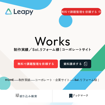
058-215-0066
無料で課題整理を依頼する
24時間受付
無料で課題整理を依頼する
Works
資料請求
する
資料請求する
制作実績／Sol.リフォーム様｜コーポレートサイト
無料で課題整理を依頼
する
Company
無料で課題整理を依頼する
資料請求する
会社情報
採用情報
HOME
制作実績
コーポレート・企業サイト
Sol.リフォーム様｜
Web Produce
お役立ち情報
ブックマーク
絞り込み検索
リーピーが選ばれる理由
会社概要