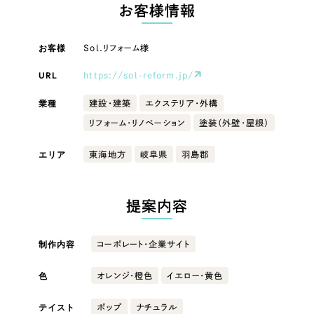
LP（ランディングページ）
（28件）
お客様情報
マーケティングDX支援
キャンペーン・プロモーションサイト
（12件）
キャンペーン・プロモーション
お客様
Sol.リフォーム様
Webサイト制作
ブランディング（ロゴ・印刷物）
（90件）
サイト
その他
（1件）
URL
https://sol-reform.jp/
コーポレートサイト制作
ブランディング（ロゴ・印刷物）
オプションサービス
業種
建設・建築
エクステリア・外構
採用サイト制作
リフォーム・リノベーション
塗装（外壁・屋根）
お客様インタビュー
その他
ECサイト制作
エリア
東海地方
岐阜県
羽島郡
業種
Outsourcing
ブランドサイト制作
?
よくある質問
提案内容
アウトソーシング（代行支援）
製造業
リープ・プロジェクト
制作内容
コーポレート・企業サイト
「反響強化」を目的としたマーケティング代行
リープ・プロジェクト
建設・建築
／
マーケティング代行
リープ・リクルーティング
SEO対策によるアクセス獲得、反響獲得などの"Webマーケティング"から、
色
オレンジ・橙色
イエロー・黄色
ライン領域のマーケティングまでまるっと代行
「採用強化」を目的とした採用業務代行
卸売・小売
テイスト
ポップ
ナチュラル