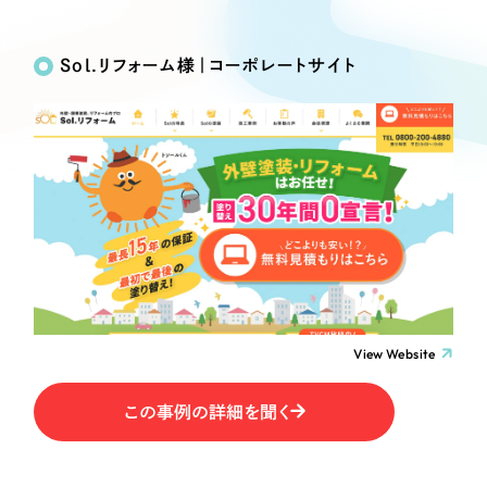
Works
絞り込み検
Webサイト制作
選ばれる理由
Search
索
コーポレートサイト制作
Sol.リフォーム様｜コーポレートサイト
採用サイト制作
サービス
制作内容
ECサイト制作
Service
ブランドサイト制作
コーポレート・企業サイト
サービス紹介
ブランディング支援
一過性の広告に頼らず、
「仕組み」と「ノウハウ」
制作実績
ブランドサイト・サービスサイト
を残す資産型DX支援をご提供します
すべて
（624件）
求人・採用サイト
コーポレート・企業サイト
（278件）
ブランドサイト・サービスサイト
（85件）
View Website
ECサイト（オンラインショップ）
求人・採用サイト
（61件）
この事例の詳細を聞く
ECサイト（オンラインショップ）
ポータルサイト・メディアサイト
（43件）
ポータルサイト・メディアサイト
（39件）
LP（ランディングページ）