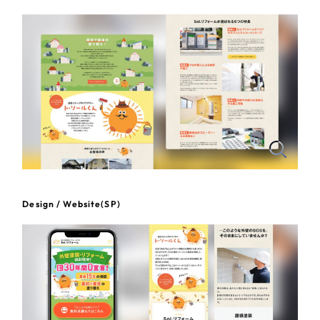
一部をご紹介します
教育
ブックマークしたサイト
インフラ関連
広告・メディア・放送
不動産
農林・水産
Design / Website(SP)
すべて
（624件）
金融・保険業
コーポレート・企業サイト
（278件）
ブランドサイト・サービスサイト
（85件）
その他サービス業
求人・採用サイト
（61件）
物流・運送
ECサイト（オンラインショップ）
（43件）