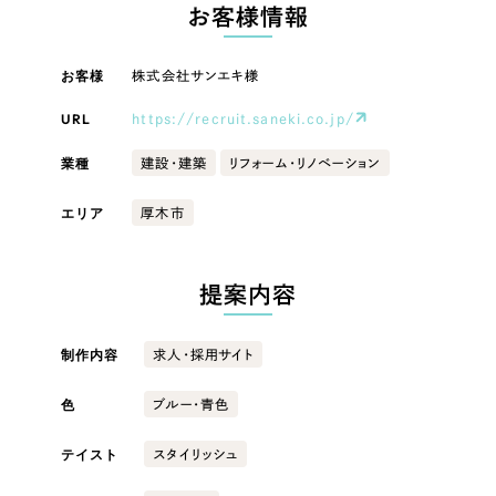
LP（ランディングページ）
（28件）
お客様情報
マーケティングDX支援
キャンペーン・プロモーションサイト
（12件）
キャンペーン・プロモーション
お客様
株式会社サンエキ様
Webサイト制作
ブランディング（ロゴ・印刷物）
（90件）
サイト
その他
（1件）
URL
https://recruit.saneki.co.jp/
コーポレートサイト制作
ブランディング（ロゴ・印刷物）
オプションサービス
業種
建設・建築
リフォーム・リノベーション
採用サイト制作
お客様インタビュー
その他
エリア
厚木市
ECサイト制作
業種
Outsourcing
ブランドサイト制作
提案内容
?
よくある質問
アウトソーシング（代行支援）
製造業
制作内容
求人・採用サイト
リープ・プロジェクト
「反響強化」を目的としたマーケティング代行
リープ・プロジェクト
色
建設・建築
／
マーケティング代行
ブルー・青色
リープ・リクルーティング
SEO対策によるアクセス獲得、反響獲得などの"Webマーケティング"から、
ライン領域のマーケティングまでまるっと代行
テイスト
スタイリッシュ
「採用強化」を目的とした採用業務代行
卸売・小売