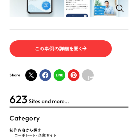
ポータルサイト・メディアサイト
（39件）
NPO・一般社団法人
LP（ランディングページ）
（28件）
キャンペーン・プロモーションサイト
（12件）
人材サービス
ブランディング（ロゴ・印刷物）
（90件）
その他
その他
（1件）
この事例の詳細を聞く
色
お客様インタビュー
Share
ホワイト・白色
624
グレー・黒色
Sites and more...
ベージュ・茶色
Category
レッド・赤色
制作内容から探す
コーポレート・企業サイト