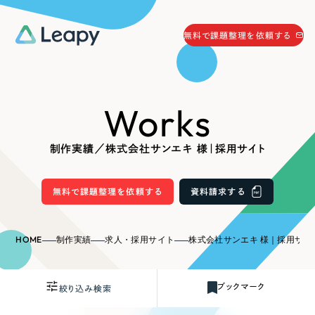
058-215-0066
無料で課題整理を依頼する
24時間受付
無料で課題整理を依頼する
Works
資料請求
する
資料請求する
制作実績／株式会社サンエキ 様｜採用サイト
無料で課題整理を依頼
する
Company
無料で課題整理を依頼する
資料請求する
会社情報
採用情報
HOME
制作実績
求人・採用サイト
株式会社サンエキ 様｜採用サイ
Web Produce
お役立ち情報
ブックマーク
絞り込み検索
リーピーが選ばれる理由
会社概要