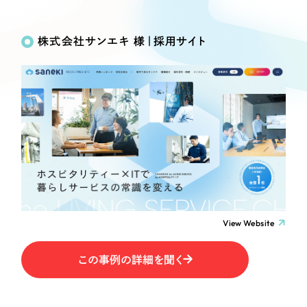
Works
絞り込み検
Webサイト制作
選ばれる理由
Search
索
コーポレートサイト制作
株式会社サンエキ 様｜採用サイト
採用サイト制作
サービス
制作内容
ECサイト制作
Service
ブランドサイト制作
コーポレート・企業サイト
サービス紹介
ブランディング支援
一過性の広告に頼らず、
「仕組み」と「ノウハウ」
制作実績
ブランドサイト・サービスサイト
を残す資産型DX支援をご提供します
すべて
（624件）
求人・採用サイト
コーポレート・企業サイト
（278件）
ブランドサイト・サービスサイト
（85件）
View Website
ECサイト（オンラインショップ）
求人・採用サイト
（61件）
この事例の詳細を聞く
ECサイト（オンラインショップ）
ポータルサイト・メディアサイト
（43件）
ポータルサイト・メディアサイト
（39件）
LP（ランディングページ）