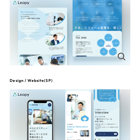
一部をご紹介します
教育
ブックマークしたサイト
インフラ関連
広告・メディア・放送
不動産
農林・水産
Design / Website(SP)
すべて
（624件）
金融・保険業
コーポレート・企業サイト
（278件）
ブランドサイト・サービスサイト
（85件）
その他サービス業
求人・採用サイト
（61件）
物流・運送
ECサイト（オンラインショップ）
（43件）