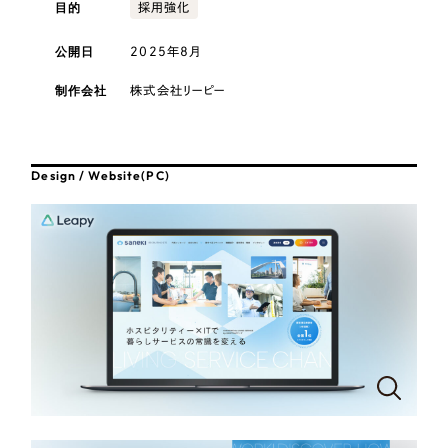
採用DX支援
目的
その他のサービス
採用強化
医療・福祉
リープ・リクルーティング
公開日
2025年8月
／
採用業務代行
プライバシーポリシー
情報セキュリティ方針
求人票作成・面接など各種業務代行、採用の仕組み作り支援
コンサルティング・調査
制作会社
株式会社リーピー
AI倫理ポリシー
クッキーポリシー
サイトマップ
リープ・キャリア
／
人材紹介サービス
ウェブアクセシビリティ方針
完全成功報酬型のスカウト型ハイクラス人材紹介（岐阜・愛知）
観光・レジャー
Design / Website(PC)
カイゼンDX支援
人材紹介・派遣
Pace
／
クラウド型工数管理ツール
日報ツールで案件ごとの営業利益をリアルタイムに可視化
士業
自治体・官公庁
制作実績
Works
美容・エステ
制作実績
IT・インターネット
全国1,400社以上の支援実績の中から
実績の