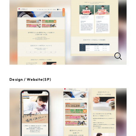
一部をご紹介します
教育
ブックマークしたサイト
インフラ関連
広告・メディア・放送
不動産
農林・水産
Design / Website(SP)
すべて
（624件）
金融・保険業
コーポレート・企業サイト
（278件）
ブランドサイト・サービスサイト
（85件）
その他サービス業
求人・採用サイト
（61件）
物流・運送
ECサイト（オンラインショップ）
（43件）