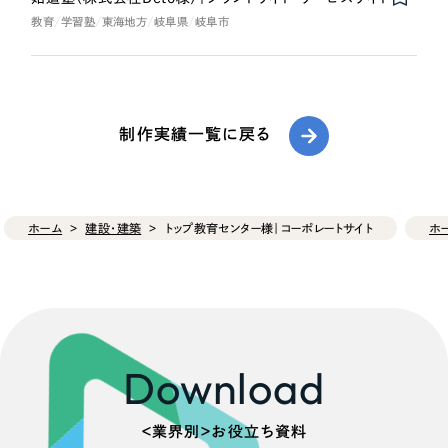
教育
学習塾
東海地方
岐阜県
岐阜市
制作実績一覧に戻る
ホーム
建設・建築
トップ教育センター様｜コーポレートサイト
ホ
Download
＜業界別＞お役立ち資料