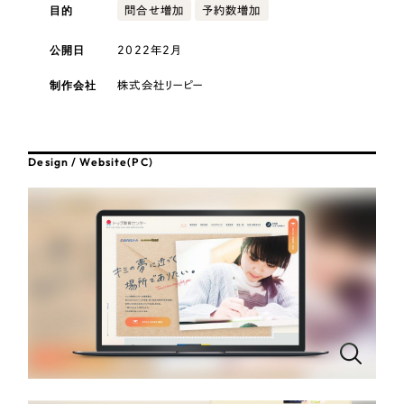
採用DX支援
その他のサービス
目的
問合せ増加
予約数増加
医療・福祉
リープ・リクルーティング
／
採用業務代行
公開日
2022年2月
プライバシーポリシー
情報セキュリティ方針
求人票作成・面接など各種業務代行、採用の仕組み作り支援
コンサルティング・調査
制作会社
株式会社リーピー
AI倫理ポリシー
クッキーポリシー
サイトマップ
リープ・キャリア
／
人材紹介サービス
ウェブアクセシビリティ方針
完全成功報酬型のスカウト型ハイクラス人材紹介（岐阜・愛知）
観光・レジャー
カイゼンDX支援
Design / Website(PC)
人材紹介・派遣
Pace
／
クラウド型工数管理ツール
日報ツールで案件ごとの営業利益をリアルタイムに可視化
士業
自治体・官公庁
制作実績
Works
美容・エステ
制作実績
IT・インターネット
全国1,400社以上の支援実績の中から
実績の