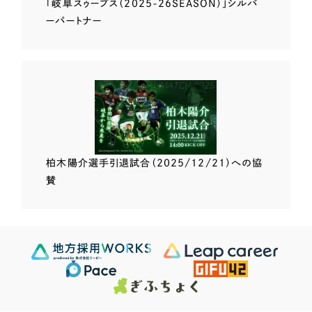
「岐阜スゥープス
（2025-26SEASON）」
シルバ
ーパートナー
柏木陽介選手
引退試合（2025/12/21）
への協
賛
Scroll Down