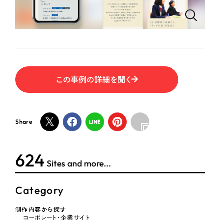
ポータルサイト・メディアサイト
（39件）
NPO・一般社団法人
LP（ランディングページ）
（28件）
キャンペーン・プロモーションサイト
（12件）
人材サービス
ブランディング（ロゴ・印刷物）
（90件）
その他
その他
（1件）
この事例の詳細を聞く
色
お客様インタビュー
Share
ホワイト・白色
グレー・黒色
624
Sites and more...
ベージュ・茶色
Category
レッド・赤色
制作内容から探す
コーポレート・企業サイト