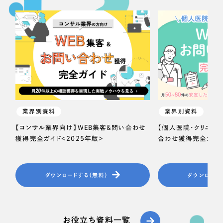
業界別資料
業界別資料
【コンサル業界向け】WEB集客＆問い合わせ
【個人医院・クリニッ
獲得完全ガイド＜2025年版＞
合わせ獲得完全ガイド
ダウンロードする（無料）
ダウンロード
お役立ち資料一覧