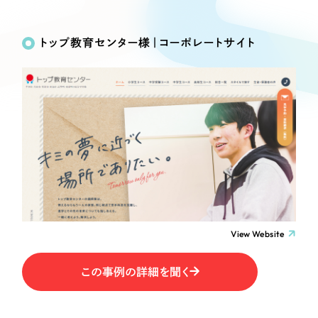
Works
絞り込み検
Webサイト制作
選ばれる理由
Search
索
コーポレートサイト制作
トップ教育センター様｜コーポレートサイト
採用サイト制作
サービス
制作内容
ECサイト制作
Service
ブランドサイト制作
コーポレート・企業サイト
サービス紹介
ブランディング支援
一過性の広告に頼らず、
「仕組み」と「ノウハウ」
制作実績
ブランドサイト・サービスサイト
を残す資産型DX支援をご提供します
すべて
（624件）
求人・採用サイト
コーポレート・企業サイト
（278件）
ブランドサイト・サービスサイト
（85件）
View Website
ECサイト（オンラインショップ）
求人・採用サイト
（61件）
この事例の詳細を聞く
ECサイト（オンラインショップ）
ポータルサイト・メディアサイト
（43件）
ポータルサイト・メディアサイト
（39件）
LP（ランディングページ）