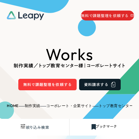
058-215-0066
無料で課題整理を依頼する
24時間受付
無料で課題整理を依頼する
Works
資料請求
する
資料請求する
制作実績／トップ教育センター様｜コーポレートサイト
無料で課題整理を依頼
する
Company
無料で課題整理を依頼する
資料請求する
会社情報
採用情報
HOME
制作実績
コーポレート・企業サイト
トップ教育センター様
Web Produce
お役立ち情報
ブックマーク
絞り込み検索
リーピーが選ばれる理由
会社概要