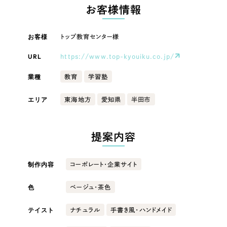
LP（ランディングページ）
（28件）
マーケティングDX支援
お客様情報
キャンペーン・プロモーションサイト
（12件）
キャンペーン・プロモーション
Webサイト制作
ブランディング（ロゴ・印刷物）
お客様
トップ教育センター様
（90件）
サイト
その他
（1件）
URL
https://www.top-kyouiku.co.jp/
コーポレートサイト制作
ブランディング（ロゴ・印刷物）
オプションサービス
業種
教育
学習塾
採用サイト制作
お客様インタビュー
その他
エリア
東海地方
愛知県
半田市
ECサイト制作
業種
Outsourcing
ブランドサイト制作
提案内容
?
よくある質問
アウトソーシング（代行支援）
製造業
制作内容
コーポレート・企業サイト
リープ・プロジェクト
「反響強化」を目的としたマーケティング代行
リープ・プロジェクト
建設・建築
／
マーケティング代行
色
ベージュ・茶色
リープ・リクルーティング
SEO対策によるアクセス獲得、反響獲得などの"Webマーケティング"から、
ライン領域のマーケティングまでまるっと代行
テイスト
「採用強化」を目的とした採用業務代行
ナチュラル
手書き風・ハンドメイド
卸売・小売