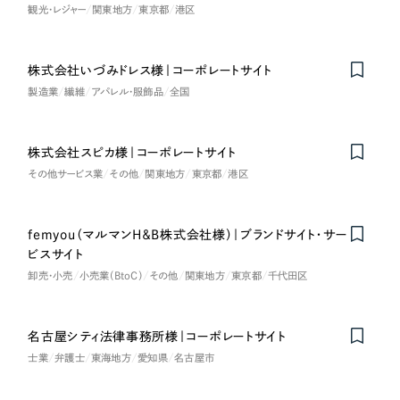
LP（ランディングページ）
（28件）
マーケティングDX支援
観光・レジャー
関東地方
東京都
港区
キャンペーン・プロモーションサイト
（12件）
キャンペーン・プロモーション
Webサイト制作
ブランディング（ロゴ・印刷物）
（90件）
サイト
株式会社いづみドレス様｜コーポレートサイト
その他
製造業
繊維
アパレル・服飾品
全国
（1件）
コーポレートサイト制作
ブランディング（ロゴ・印刷物）
オプションサービス
採用サイト制作
株式会社スピカ様｜コーポレートサイト
お客様インタビュー
その他
その他サービス業
その他
関東地方
東京都
港区
ECサイト制作
業種
Outsourcing
ブランドサイト制作
femyou（マルマンH＆B株式会社様）｜ブランドサイト・サー
Nominee
ビスサイト
?
よくある質問
アウトソーシング（代行支援）
製造業
卸売・小売
小売業（BtoC）
その他
関東地方
東京都
千代田区
リープ・プロジェクト
「反響強化」を目的としたマーケティング代行
リープ・プロジェクト
建設・建築
／
マーケティング代行
名古屋シティ法律事務所様｜コーポレートサイト
リープ・リクルーティング
SEO対策によるアクセス獲得、反響獲得などの"Webマーケティング"から、
士業
弁護士
東海地方
愛知県
名古屋市
ライン領域のマーケティングまでまるっと代行
「採用強化」を目的とした採用業務代行
卸売・小売