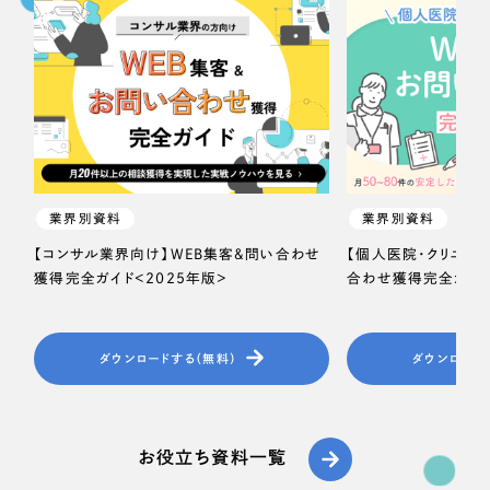
業界別資料
業界別資料
【コンサル業界向け】WEB集客＆問い合わせ
【個人医院・クリニッ
獲得完全ガイド＜2025年版＞
合わせ獲得完全ガイド
ダウンロードする（無料）
ダウンロード
お役立ち資料一覧