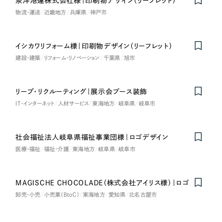
泉洋港運株式会社様｜印刷物デザイン（リーフレット）
物流・運送
近畿地方
兵庫県
神戸市
さらに条件を追加する
イシカワリフォーム様｜印刷物デザイン（リーフレット）
建設・建築
リフォーム・リノベーション
千葉県
旭市
リープ・リクルーティング｜展示会ブース装飾
IT・インターネット
人材サービス
東海地方
岐阜県
岐阜市
社会福祉法人岐阜県福祉事業団様｜ロゴデザイン
医療・福祉
福祉・介護
東海地方
岐阜県
岐阜市
MAGISCHE CHOCOLADE（株式会社アイリス様）｜ロゴ
卸売・小売
小売業（BtoC）
東海地方
愛知県
北名古屋市