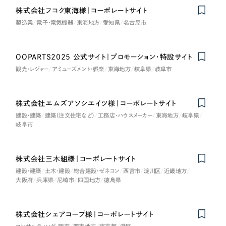
採用DX支援
その他のサービス
株式会社フコク東海様｜コーポレートサイト
医療・福祉
製造業
電子・電気機器
東海地方
愛知県
名古屋市
リープ・リクルーティング
／
採用業務代行
プライバシーポリシー
情報セキュリティ方針
求人票作成・面接など各種業務代行、採用の仕組み作り支援
コンサルティング・調査
AI倫理ポリシー
クッキーポリシー
サイトマップ
リープ・キャリア
／
人材紹介サービス
OOPARTS2025 公式サイト｜プロモーション・特設サイト
ウェブアクセシビリティ方針
完全成功報酬型のスカウト型ハイクラス人材紹介（岐阜・愛知）
観光・レジャー
アミューズメント・娯楽
東海地方
岐阜県
岐阜市
観光・レジャー
カイゼンDX支援
人材紹介・派遣
株式会社エムズアソシエイツ様｜コーポレートサイト
Nominee
Pace
／
クラウド型工数管理ツール
建設・建築
建築（注文住宅など）
工務店・ハウスメーカー
東海地方
岐阜県
日報ツールで案件ごとの営業利益をリアルタイムに可視化
岐阜市
士業
自治体・官公庁
制作実績
株式会社三木組様｜コーポレートサイト
建設・建築
土木・建設
総合建設・ゼネコン
西宮市
淀川区
近畿地方
Works
大阪府
兵庫県
尼崎市
四国地方
徳島県
美容・エステ
制作実績
IT・インターネット
株式会社シェアコープ様｜コーポレートサイト
Nominee
全国1,400社以上の支援実績の中から
実績の