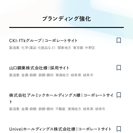
Works
絞り込み検
Webサイト制作
選ばれる理由
Search
索
コーポレートサイト制作
ブランディング強化
採用サイト制作
サービス
制作内容
ECサイト制作
Service
CKI-fTkグループ｜コーポレートサイト
ブランドサイト制作
製造業
化学（薬品・化粧品など）
関東地方
東京都
中野区
コーポレート・企業サイト
サービス紹介
ブランディング支援
一過性の広告に頼らず、
「仕組み」と「ノウハウ」
制作実績
ブランドサイト・サービスサイト
山口鋼業株式会社様｜採用サイト
を残す資産型DX支援をご提供します
製造業
金属・鉄鋼
すべて
鉄鋼・鋼材
東海地方
岐阜県
岐阜市
（624件）
求人・採用サイト
コーポレート・企業サイト
（278件）
ブランドサイト・サービスサイト
株式会社アルミックホールディングス様｜コーポレートサイ
（85件）
ECサイト（オンラインショップ）
ト
求人・採用サイト
（61件）
製造業
金属・鉄鋼
鉄鋼・鋼材
不動産
東海地方
岐阜県
岐阜市
ECサイト（オンラインショップ）
ポータルサイト・メディアサイト
（43件）
ポータルサイト・メディアサイト
（39件）
Univelホールディングス株式会社様｜コーポレートサイト
LP（ランディングページ）