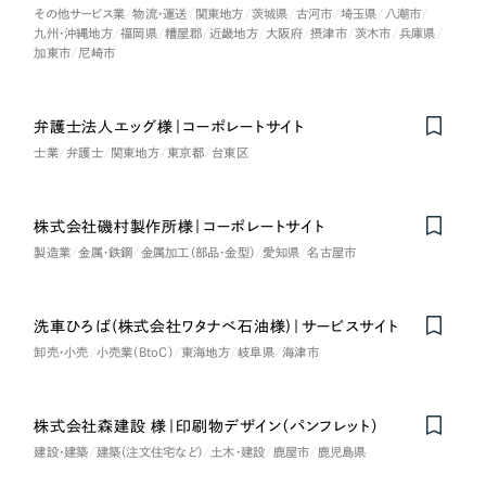
ポータルサイト・メディアサイト
（39件）
その他サービス業
物流・運送
関東地方
茨城県
古河市
埼玉県
八潮市
NPO・一般社団法人
九州・沖縄地方
福岡県
糟屋郡
近畿地方
大阪府
摂津市
茨木市
兵庫県
LP（ランディングページ）
（28件）
加東市
尼崎市
キャンペーン・プロモーションサイト
（12件）
人材サービス
ブランディング（ロゴ・印刷物）
（90件）
弁護士法人エッグ様｜コーポレートサイト
その他
その他
（1件）
士業
弁護士
関東地方
東京都
台東区
色
お客様インタビュー
株式会社磯村製作所様｜コーポレートサイト
製造業
金属・鉄鋼
金属加工（部品・金型）
愛知県
名古屋市
ホワイト・白色
洗車ひろば(株式会社ワタナベ石油様)｜サービスサイト
グレー・黒色
卸売・小売
小売業（BtoC）
東海地方
岐阜県
海津市
ベージュ・茶色
株式会社森建設 様｜印刷物デザイン（パンフレット）
建設・建築
建築（注文住宅など）
土木・建設
鹿屋市
鹿児島県
レッド・赤色