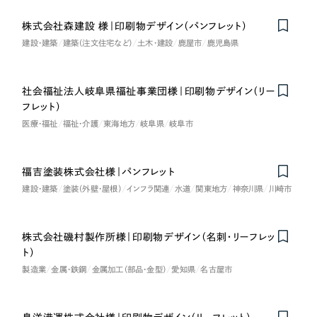
オレンジ・橙色
株式会社森建設 様｜印刷物デザイン（パンフレット）
建設・建築
建築（注文住宅など）
土木・建設
鹿屋市
鹿児島県
イエロー・黄色
社会福祉法人岐阜県福祉事業団様｜印刷物デザイン（リー
グリーン・緑色
フレット）
医療・福祉
福祉・介護
東海地方
岐阜県
岐阜市
ブルー・青色
福吉塗装株式会社様｜パンフレット
パープル・紫色
建設・建築
塗装（外壁・屋根）
インフラ関連
水道
関東地方
神奈川県
川崎市
ピンク・桃色
株式会社磯村製作所様｜印刷物デザイン（名刺・リーフレッ
ト）
カラフル・多色
製造業
金属・鉄鋼
金属加工（部品・金型）
愛知県
名古屋市
その他