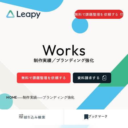
058-215-0066
無料で課題整理を依頼する
24時間受付
無料で課題整理を依頼する
Works
資料請求
する
資料請求する
制作実績／ブランディング強化
無料で課題整理を依頼
する
Company
無料で課題整理を依頼する
資料請求する
会社情報
採用情報
HOME
制作実績
ブランディング強化
Web Produce
お役立ち情報
ブックマーク
絞り込み検索
リーピーが選ばれる理由
会社概要