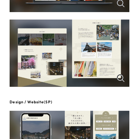
一部をご紹介します
教育
ブックマークしたサイト
インフラ関連
広告・メディア・放送
不動産
農林・水産
すべて
（624件）
コーポレート・企業サイト
（278件）
金融・保険業
Design / Website(SP)
ブランドサイト・サービスサイト
（85件）
その他サービス業
求人・採用サイト
（61件）
ECサイト（オンラインショップ）
（43件）
物流・運送