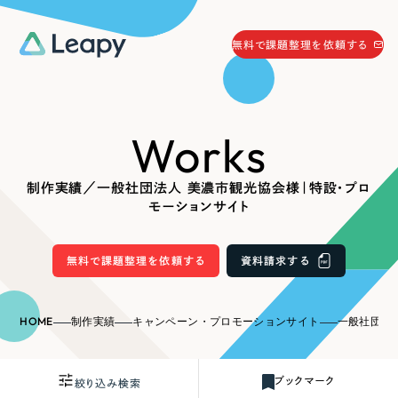
058-215-0066
無料で課題整理を依頼する
24時間受付
無料で課題整理を依頼する
Works
資料請求
する
資料請求する
制作実績／一般社団法人 美濃市観光協会様｜特設・プロ
無料で課題整理を依頼
する
モーションサイト
Company
無料で課題整理を依頼する
資料請求する
会社情報
採用情報
Web Produce
HOME
制作実績
キャンペーン・プロモーションサイト
一般社団法人 
お役立ち情報
リーピーが選ばれる理由
会社概要
ブックマーク
絞り込み検索