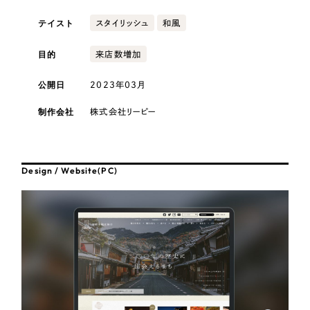
採用DX支援
その他のサービス
テイスト
スタイリッシュ
和風
医療・福祉
リープ・リクルーティング
／
採用業務代行
プライバシーポリシー
情報セキュリティ方針
求人票作成・面接など各種業務代行、採用の仕組み作り支援
目的
来店数増加
AI倫理ポリシー
クッキーポリシー
サイトマップ
リープ・キャリア
コンサルティング・調査
／
人材紹介サービス
公開日
2023年03月
ウェブアクセシビリティ方針
完全成功報酬型のスカウト型ハイクラス人材紹介（岐阜・愛知）
観光・レジャー
制作会社
株式会社リーピー
カイゼンDX支援
人材紹介・派遣
Pace
／
クラウド型工数管理ツール
Design / Website(PC)
日報ツールで案件ごとの営業利益をリアルタイムに可視化
士業
制作実績
自治体・官公庁
Works
美容・エステ
制作実績
IT・インターネット
全国1,400社以上の支援実績の中から
実績の