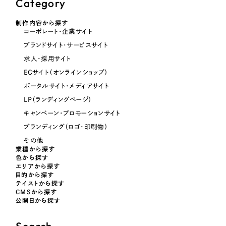
Category
制作内容から探す
オレンジ・橙色
コーポレート・企業サイト
ブランドサイト・サービスサイト
イエロー・黄色
求人・採用サイト
ECサイト（オンラインショップ）
グリーン・緑色
ポータルサイト・メディアサイト
LP（ランディングページ）
ブルー・青色
キャンペーン・プロモーションサイト
ブランディング（ロゴ・印刷物）
パープル・紫色
その他
業種から探す
色から探す
ピンク・桃色
エリアから探す
目的から探す
テイストから探す
CMSから探す
カラフル・多色
公開日から探す
その他
Search