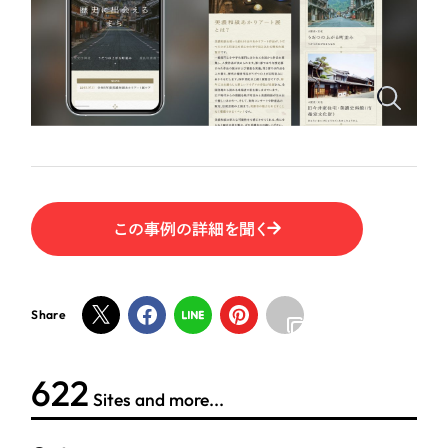
ポータルサイト・メディアサイト
（39件）
LP（ランディングページ）
（28件）
NPO・一般社団法人
キャンペーン・プロモーションサイト
（12件）
ブランディング（ロゴ・印刷物）
人材サービス
（90件）
その他
（1件）
その他
お客様インタビュー
色
この事例の詳細を聞く
ホワイト・白色
Share
グレー・黒色
624
ベージュ・茶色
Sites and more...
レッド・赤色