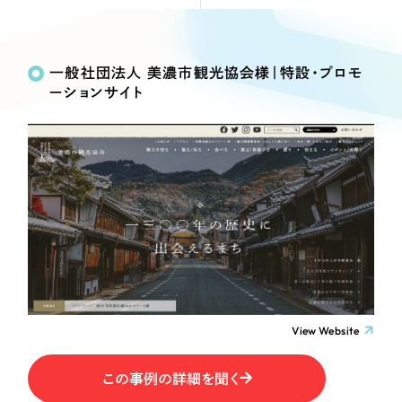
Webサイト制作
Works
絞り込み検
選ばれる理由
コーポレートサイト制作
Search
索
採用サイト制作
一般社団法人 美濃市観光協会様｜特設・プロモ
サービス
ーションサイト
ECサイト制作
制作内容
Service
ブランドサイト制作
サービス紹介
ブランディング支援
コーポレート・企業サイト
一過性の広告に頼らず、
「仕組み」と「ノウハウ」
制作実績
を残す資産型DX支援をご提供します
ブランドサイト・サービスサイト
すべて
（624件）
コーポレート・企業サイト
（278件）
求人・採用サイト
ブランドサイト・サービスサイト
（85件）
求人・採用サイト
ECサイト（オンラインショップ）
（61件）
View Website
ECサイト（オンラインショップ）
（43件）
ポータルサイト・メディアサイト
この事例の詳細を聞く
ポータルサイト・メディアサイト
（39件）