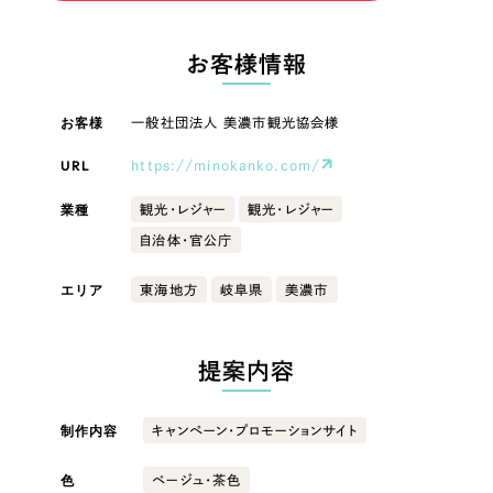
LP（ランディングページ）
（28件）
マーケティングDX支援
LP（ランディングページ）
キャンペーン・プロモーションサイト
（12件）
お客様情報
Webサイト制作
ブランディング（ロゴ・印刷物）
キャンペーン・プロモーション
（90件）
サイト
その他
（1件）
お客様
一般社団法人 美濃市観光協会様
コーポレートサイト制作
オプションサービス
URL
https://minokanko.com/
ブランディング（ロゴ・印刷物）
採用サイト制作
お客様インタビュー
業種
観光・レジャー
観光・レジャー
ECサイト制作
その他
自治体・官公庁
Outsourcing
ブランドサイト制作
業種
エリア
東海地方
岐阜県
美濃市
?
よくある質問
アウトソーシング（代行支援）
リープ・プロジェクト
製造業
提案内容
「反響強化」を目的としたマーケティング代行
リープ・プロジェクト
／
マーケティング代行
建設・建築
リープ・リクルーティング
SEO対策によるアクセス獲得、反響獲得などの"Webマーケティング"から、
制作内容
キャンペーン・プロモーションサイト
ライン領域のマーケティングまでまるっと代行
「採用強化」を目的とした採用業務代行
色
ベージュ・茶色
卸売・小売