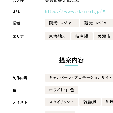
お客様
美濃市観光協会様
Company
URL
https://www.akariart.jp/
業種
観光・レジャー
観光・レジャー
会社情報
エリア
東海地方
岐阜県
美濃市
会社概要
・黒色
ベージュ・茶色
代表挨拶
SDGsに向けた取り組み
提案内容
ー・黄色
グリーン・緑色
メディア掲載と取材依頼
新着情報
制作内容
キャンペーン・プロモーションサイト
・桃色
カラフル・多色
採用情報
色
ホワイト・白色
ブログ
テイスト
スタイリッシュ
雑誌風
和
リーピーブログ
代表ブログ