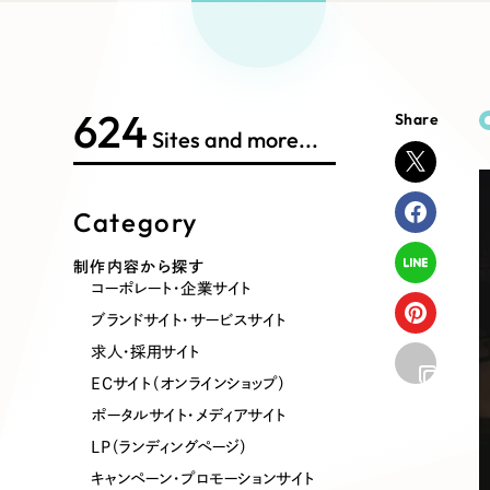
Works Search
絞り
リープ
SEO対
グ"から、
広報支援
624
Share
制作内容
Sites and more...
Category
コーポレート・企業サイト
ブランドサ
制作内容から探す
コーポレート・企業サイト
ポータルサイト・メディアサイト
LP（ラン
ブランドサイト・サービスサイト
求人・採用サイト
ECサイト（オンラインショップ）
その他
ポータルサイト・メディアサイト
LP（ランディングページ）
キャンペーン・プロモーションサイト