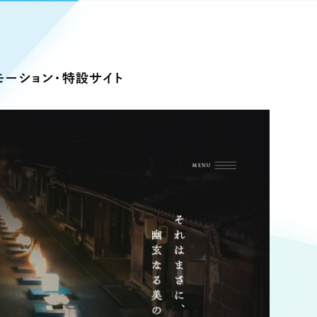
Pace
／
クラウド型工数管理ツール
日報ツールで案件ごとの営業利益をリアルタイムに可視化
発信
モーション・特設サイト
信
Cサイト（オンラインショップ）
）
ランディング（ロゴ・印刷物）
85件）
43件）
39件）