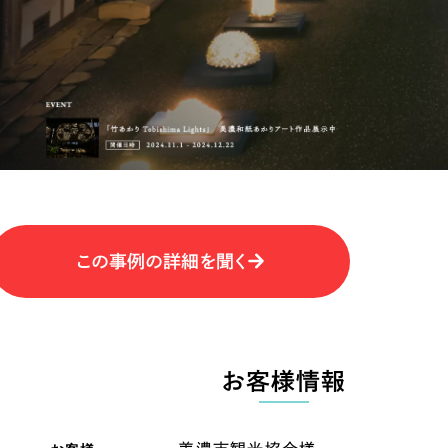
キャンペーン・プロモーションサイ
ブランディング（ロゴ・印刷物）
（
その他
（1件）
卸売・小売
医
Outsourcin
ャー
人材紹介・派遣
アウトソーシング（代行支援
テ
IT・インターネット
この事例の詳細を聞く
リープ・プロジェクト
「反響強化」を目的としたマー
ィア・放送
不動産
農
リープ・リクルーティング
「採用強化」を目的とした採用
お客様情報
ービス業
物流・運送
N
その他のサービス