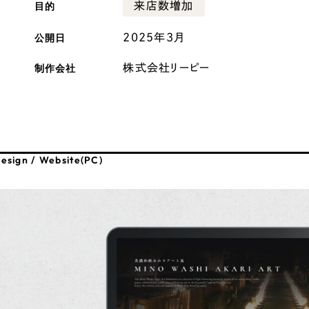
目的
来店数増加
広報ブログ
公開日
2025年3月
メルマガアーカイブ
制作会社
株式会社リーピー
プライバシーポリシー
情報セキュ
esign / Website(PC)
クッキーポリシー
サイトマップ
客様も歓迎。
セプトの策定からお任
化するサイト構成、デザ