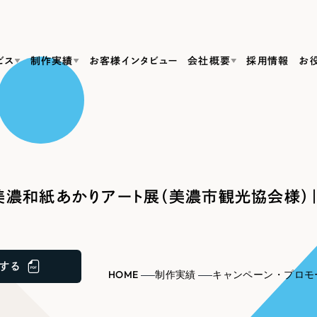
ビス
制作実績
お客様インタビュー
会社概要
採用情報
お
Web Produ
すべて
（624件）
コーポレート・企業サイト
（278件）
リーピーがわかる資料３点セット
bサイト制作
ブランドサイト・サービスサイト
リーピーが選ばれる理由
（85件）
リーピーのWebサイト制作・会社概要・サービスがわかる
会社概要
濃和紙あかりアート展（美濃市観光協会様）｜
の中か
ご紹介し
求人・採用サイト
お役立ち資料
（61件）
Webサイト制作
ポレートサイト制作
採用サイト制作
代表挨拶
SDG
すぐに使える資料をダウンロード
ECサイト（オンラインショップ）
（43件）
コーポレートサイト制作
サイト制作
ブランドサイト制作
ポータルサイト・メディアサイト
メディア掲載・取材依頼
新着情
（39件）
する
採用サイト制作
HOME
制作実績
キャンペーン・プロモ
LP（ランディングページ）
（28件）
よくある質問
ト
ECサイト制作
リーピーブログ
採用情報
キャンペーン・プロモーションサイト
（1
ブランドサイト制作
Webデザイン・Webマーケティングに関する情報を発信