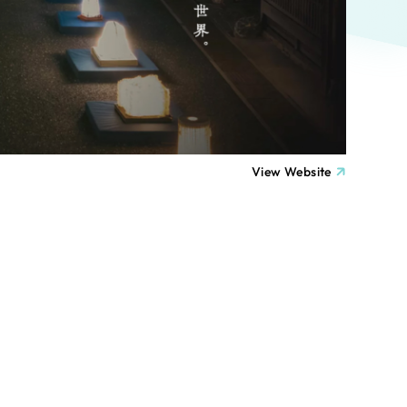
ト
（12件）
90件）
療・福祉
g
士業
View Website
）
教育
ケティング代行
林・水産
業務代行
PO・一般社団法人