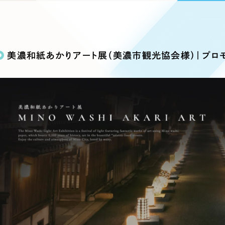
込み検索
ブランディング（ロゴ・印刷物）
ブランディング支援
・プロジェクト
広報ブログ
（90件）
／
マーケティング代行
リーピーの取り組みに関するお知らせ・イベントの様子を
策によるアクセス獲得、反響獲得などの"Webマーケティン
その他
（1件）
オプションサービス
代表ブログ
などのオフライン領域のマーケティングまでまるっと代行
美濃和紙あかりアート展（美濃市観光協会様）｜プロ
代表川口が経営・Web戦略・地方創生に関する情報を発
お客様インタビュー
メールマガジンアーカイブ
過去に配信したメールマガジンのアーカイブ
制作実績
イト・サービスサイト
求人・採用サイト
E
すべて
（624件）
コーポレート・企業サイト
（278件
ディングページ）
キャンペーン・プロモーション
ブ
ブランドサイト・サービスサイト
（
サイト
求人・採用サイト
（61件）
ECサイト（オンラインショップ）
（
ポータルサイト・メディアサイト
（
LP（ランディングページ）
（28件）