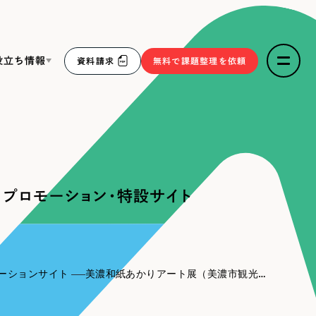
役立ち情報
資料請求
無料で課題整理を依頼
ce
リープ・リクルーティング
／
採用業務代行
求人票作成・面接など各種業務代行、採用の仕組み作り支
３点セット
援
プロモーション・特設サイト
リープ・キャリア
／
人材紹介サービス
sへの取り組み
完全成功報酬型のスカウト型ハイクラス人材紹介（岐阜・愛
知）
報
ーションサイト
美濃和紙あかりアート展（美濃市観光協会様）｜プロモーション・特設サイト
2件）