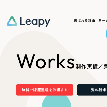
選ばれる理由
サー
Service
Works
Company
Useful
Works
サービス紹介
制作実績
会社概要
お役立ち情報
We
制作実績／美
一過性の広告に頼らず、
全国1,400社以上の支援実績
可能性をひらくデザインで
リーピーによるお役立ち情報を
コー
「仕組み」と「ノウハウ」を残す資産型DX
ら
しあわせな毎日をつくる
ます
支援をご提供します
実績の一部をご紹介します
EC
無料で課題整理を依頼する
資料請求
?
ブックマークしたサイ