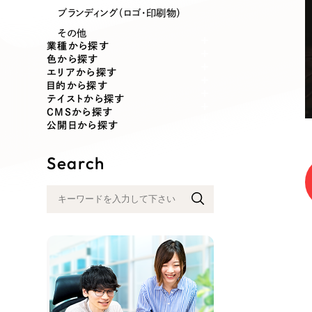
業種
ブランディング（ロゴ・印刷物）
その他
業種から探す
色から探す
エリアから探す
製造業
建設・建築
目的から探す
テイストから探す
CMSから探す
コンサルティング・調査
観光・レジ
公開日から探す
Search
自治体・官公庁
美容・エス
インフラ関連
広告・メデ
金融・保険業
その他サ
人材サービス
その他