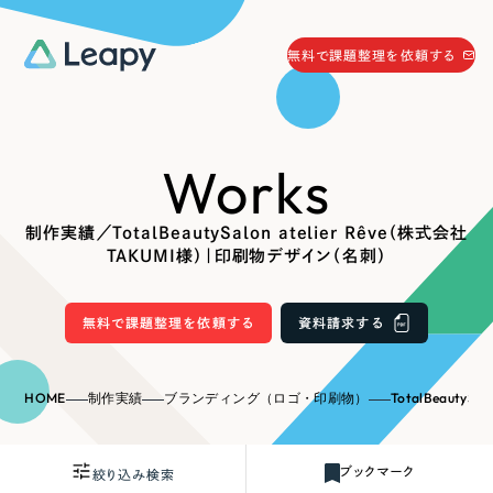
058-215-0066
無料で課題整理を依頼する
24時間受付
無料で課題整理を依頼する
Works
資料請求
する
資料請求する
制作実績／TotalBeautySalon atelier Rêve（株式会社
無料で課題整理を依頼
する
TAKUMI様）｜印刷物デザイン（名刺）
Company
無料で課題整理を依頼する
資料請求する
会社情報
採用情報
Web Produce
HOME
制作実績
ブランディング（ロゴ・印刷物）
TotalBeautySalon ate
お役立ち情報
リーピーが選ばれる理由
会社概要
ブックマーク
絞り込み検索