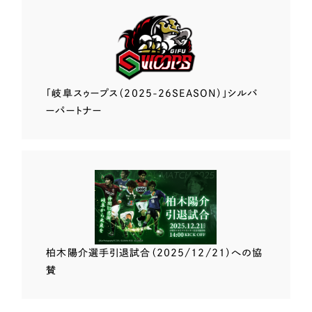
「岐阜スゥープス
（2025-26SEASON）」
シルバ
ーパートナー
柏木陽介選手
引退試合（2025/12/21）
への協
賛