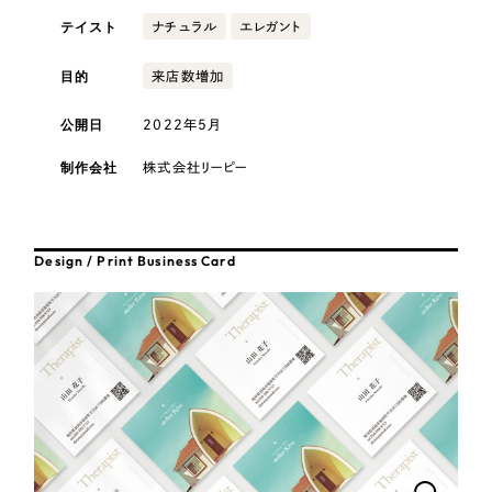
採用DX支援
その他のサービス
テイスト
ナチュラル
エレガント
医療・福祉
リープ・リクルーティング
／
採用業務代行
目的
来店数増加
プライバシーポリシー
情報セキュリティ方針
求人票作成・面接など各種業務代行、採用の仕組み作り支援
AI倫理ポリシー
クッキーポリシー
サイトマップ
リープ・キャリア
コンサルティング・調査
／
人材紹介サービス
公開日
2022年5月
ウェブアクセシビリティ方針
完全成功報酬型のスカウト型ハイクラス人材紹介（岐阜・愛知）
制作会社
株式会社リーピー
観光・レジャー
カイゼンDX支援
人材紹介・派遣
Pace
／
クラウド型工数管理ツール
Design / Print Business Card
日報ツールで案件ごとの営業利益をリアルタイムに可視化
士業
制作実績
自治体・官公庁
Works
美容・エステ
制作実績
IT・インターネット
全国1,400社以上の支援実績の中から
実績の