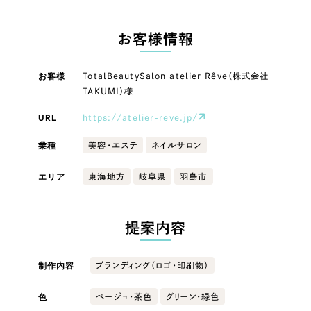
LP（ランディングページ）
（28件）
マーケティングDX支援
LP（ランディングページ）
キャンペーン・プロモーションサイト
（12件）
お客様情報
Webサイト制作
ブランディング（ロゴ・印刷物）
キャンペーン・プロモーション
（90件）
サイト
その他
（1件）
お客様
TotalBeautySalon atelier Rêve（株式会社
コーポレートサイト制作
TAKUMI）様
オプションサービス
ブランディング（ロゴ・印刷物）
採用サイト制作
URL
https://atelier-reve.jp/
お客様インタビュー
ECサイト制作
その他
業種
美容・エステ
ネイルサロン
Outsourcing
ブランドサイト制作
エリア
東海地方
岐阜県
羽島市
業種
?
よくある質問
アウトソーシング（代行支援）
提案内容
リープ・プロジェクト
製造業
「反響強化」を目的としたマーケティング代行
リープ・プロジェクト
／
マーケティング代行
制作内容
ブランディング（ロゴ・印刷物）
建設・建築
リープ・リクルーティング
SEO対策によるアクセス獲得、反響獲得などの"Webマーケティング"から、
ライン領域のマーケティングまでまるっと代行
「採用強化」を目的とした採用業務代行
色
ベージュ・茶色
グリーン・緑色
卸売・小売