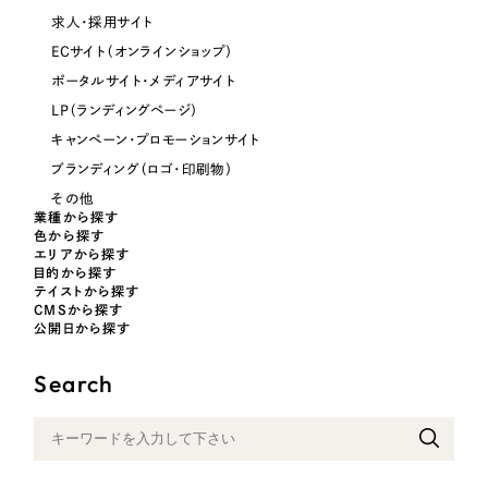
ポータルサイト・メディアサイト
（39件）
求人・採用サイト
LP（ランディングページ）
（28件）
NPO・一般社団法人
ECサイト（オンラインショップ）
キャンペーン・プロモーションサイト
（12件）
ポータルサイト・メディアサイト
ブランディング（ロゴ・印刷物）
人材サービス
LP（ランディングページ）
（90件）
キャンペーン・プロモーションサイト
その他
（1件）
その他
ブランディング（ロゴ・印刷物）
その他
お客様インタビュー
業種から探す
色
色から探す
エリアから探す
目的から探す
テイストから探す
ホワイト・白色
CMSから探す
公開日から探す
グレー・黒色
Search
ベージュ・茶色
レッド・赤色