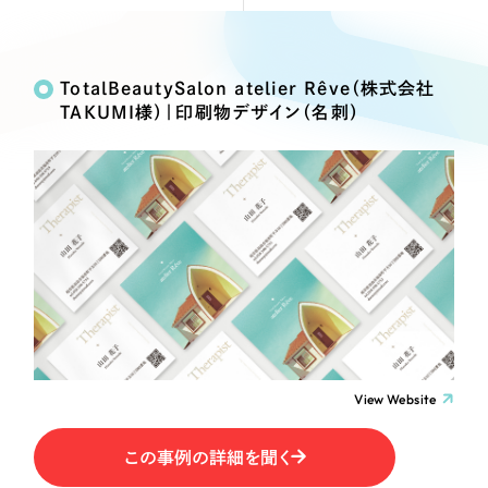
Webサイト制作
Works
絞り込み検
選ばれる理由
コーポレートサイト制作
Search
索
採用サイト制作
TotalBeautySalon atelier Rêve（株式会社
サービス
TAKUMI様）｜印刷物デザイン（名刺）
ECサイト制作
制作内容
Service
ブランドサイト制作
サービス紹介
ブランディング支援
コーポレート・企業サイト
一過性の広告に頼らず、
「仕組み」と「ノウハウ」
制作実績
を残す資産型DX支援をご提供します
ブランドサイト・サービスサイト
すべて
（624件）
コーポレート・企業サイト
（278件）
求人・採用サイト
ブランドサイト・サービスサイト
（85件）
求人・採用サイト
ECサイト（オンラインショップ）
（61件）
View Website
ECサイト（オンラインショップ）
（43件）
ポータルサイト・メディアサイト
この事例の詳細を聞く
ポータルサイト・メディアサイト
（39件）