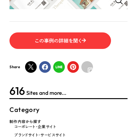
一部をご紹介します
教育
ブックマークしたサイト
インフラ関連
この事例の詳細を聞く
広告・メディア・放送
不動産
Share
農林・水産
622
すべて
（624件）
Sites and more...
コーポレート・企業サイト
（278件）
金融・保険業
ブランドサイト・サービスサイト
Category
（85件）
その他サービス業
求人・採用サイト
（61件）
制作内容から探す
コーポレート・企業サイト
ECサイト（オンラインショップ）
（43件）
物流・運送
ブランドサイト・サービスサイト