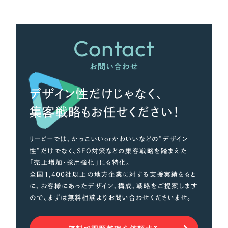
オレンジ・橙色
Contact
イエロー・黄色
お問い合わせ
グリーン・緑色
デザイン性だけじゃなく、
集客戦略もお任せください！
ブルー・青色
パープル・紫色
リーピーでは、かっこいいorかわいいなどの“デザイン
性”だけでなく、SEO対策などの集客戦略を踏まえた
「売上増加・採用強化」にも特化。
ピンク・桃色
全国1,400社以上の地方企業に対する支援実績をもと
に、お客様にあったデザイン、構成、戦略をご提案します
カラフル・多色
ので、まずは無料相談よりお問い合わせくださいませ。
その他