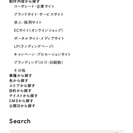
制作内容から探す
コーポレート・企業サイト
ブランドサイト・サービスサイト
オレンジ・橙色
求人・採用サイト
ECサイト（オンラインショップ）
イエロー・黄色
ポータルサイト・メディアサイト
LP（ランディングページ）
グリーン・緑色
キャンペーン・プロモーションサイト
ブランディング（ロゴ・印刷物）
ブルー・青色
その他
業種から探す
色から探す
パープル・紫色
エリアから探す
目的から探す
テイストから探す
ピンク・桃色
CMSから探す
公開日から探す
カラフル・多色
Search
その他