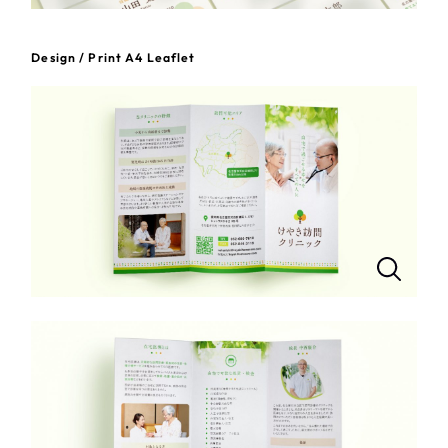
一部をご紹介します
教育
Design / Print A4 Leaflet
ブックマークしたサイト
インフラ関連
広告・メディア・放送
不動産
農林・水産
すべて
（624件）
コーポレート・企業サイト
（278件）
金融・保険業
ブランドサイト・サービスサイト
（85件）
その他サービス業
求人・採用サイト
（61件）
ECサイト（オンラインショップ）
（43件）
物流・運送