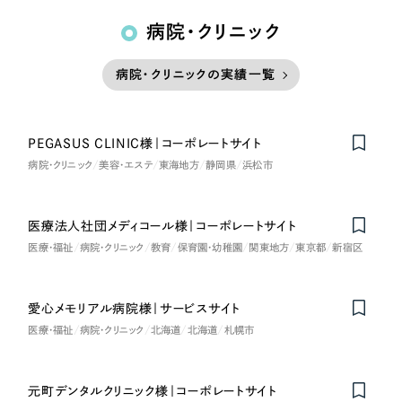
病院・クリニック
病院・クリニックの実績一覧
PEGASUS CLINIC様｜コーポレートサイト
病院・クリニック
美容・エステ
東海地方
静岡県
浜松市
医療法人社団メディコール様｜コーポレートサイト
Nominee
医療・福祉
病院・クリニック
教育
保育園・幼稚園
関東地方
東京都
新宿区
愛心メモリアル病院様｜サービスサイト
医療・福祉
病院・クリニック
北海道
北海道
札幌市
元町デンタルクリニック様｜コーポレートサイト