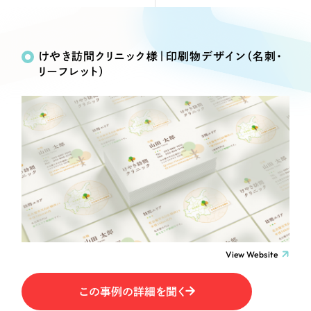
Webサイト制作
Works
絞り込み検
選ばれる理由
コーポレートサイト制作
Search
索
採用サイト制作
けやき訪問クリニック様｜印刷物デザイン（名刺・
サービス
リーフレット）
ECサイト制作
制作内容
Service
ブランドサイト制作
サービス紹介
ブランディング支援
コーポレート・企業サイト
一過性の広告に頼らず、
「仕組み」と「ノウハウ」
制作実績
を残す資産型DX支援をご提供します
ブランドサイト・サービスサイト
すべて
（624件）
コーポレート・企業サイト
（278件）
求人・採用サイト
ブランドサイト・サービスサイト
（85件）
求人・採用サイト
ECサイト（オンラインショップ）
（61件）
View Website
ECサイト（オンラインショップ）
（43件）
ポータルサイト・メディアサイト
この事例の詳細を聞く
ポータルサイト・メディアサイト
（39件）