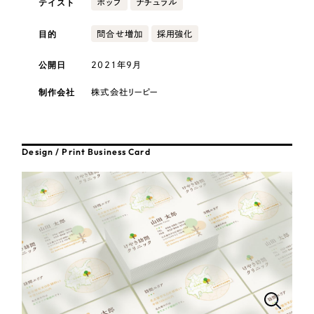
テイスト
ポップ
ナチュラル
採用DX支援
その他のサービス
目的
医療・福祉
リープ・リクルーティング
問合せ増加
採用強化
／
採用業務代行
プライバシーポリシー
情報セキュリティ方針
求人票作成・面接など各種業務代行、採用の仕組み作り支援
公開日
2021年9月
AI倫理ポリシー
クッキーポリシー
サイトマップ
リープ・キャリア
コンサルティング・調査
／
人材紹介サービス
ウェブアクセシビリティ方針
完全成功報酬型のスカウト型ハイクラス人材紹介（岐阜・愛知）
制作会社
株式会社リーピー
観光・レジャー
カイゼンDX支援
人材紹介・派遣
Design / Print Business Card
Pace
／
クラウド型工数管理ツール
日報ツールで案件ごとの営業利益をリアルタイムに可視化
士業
制作実績
自治体・官公庁
Works
美容・エステ
制作実績
IT・インターネット
全国1,400社以上の支援実績の中から
実績の