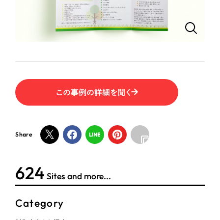
ポータルサイト・メディアサイト
（39件）
LP（ランディングページ）
（28件）
NPO・一般社団法人
キャンペーン・プロモーションサイト
（12件）
ブランディング（ロゴ・印刷物）
人材サービス
（90件）
その他
（1件）
その他
この事例の詳細を聞く
お客様インタビュー
色
Share
ホワイト・白色
グレー・黒色
624
Sites and more...
ベージュ・茶色
Category
レッド・赤色