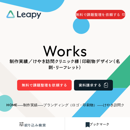
058-215-0066
無料で課題整理を依頼する
24時間受付
無料で課題整理を依頼する
Works
資料請求
する
資料請求する
制作実績／けやき訪問クリニック様｜印刷物デザイン（名
無料で課題整理を依頼
する
刺・リーフレット）
Company
無料で課題整理を依頼する
資料請求する
会社情報
採用情報
Web Produce
HOME
制作実績
ブランディング（ロゴ・印刷物）
けやき訪問クリニック様
お役立ち情報
リーピーが選ばれる理由
会社概要
ブックマーク
絞り込み検索