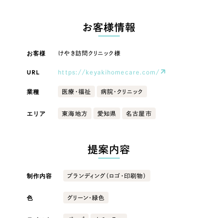
LP（ランディングページ）
（28件）
マーケティングDX支援
LP（ランディングページ）
キャンペーン・プロモーションサイト
（12件）
お客様情報
Webサイト制作
ブランディング（ロゴ・印刷物）
キャンペーン・プロモーション
（90件）
サイト
その他
（1件）
お客様
けやき訪問クリニック様
コーポレートサイト制作
オプションサービス
URL
https://keyakihomecare.com/
ブランディング（ロゴ・印刷物）
採用サイト制作
お客様インタビュー
業種
医療・福祉
病院・クリニック
ECサイト制作
その他
エリア
東海地方
愛知県
名古屋市
Outsourcing
ブランドサイト制作
業種
?
よくある質問
アウトソーシング（代行支援）
提案内容
リープ・プロジェクト
製造業
「反響強化」を目的としたマーケティング代行
制作内容
リープ・プロジェクト
ブランディング（ロゴ・印刷物）
／
マーケティング代行
建設・建築
リープ・リクルーティング
SEO対策によるアクセス獲得、反響獲得などの"Webマーケティング"から、
ライン領域のマーケティングまでまるっと代行
色
グリーン・緑色
「採用強化」を目的とした採用業務代行
卸売・小売