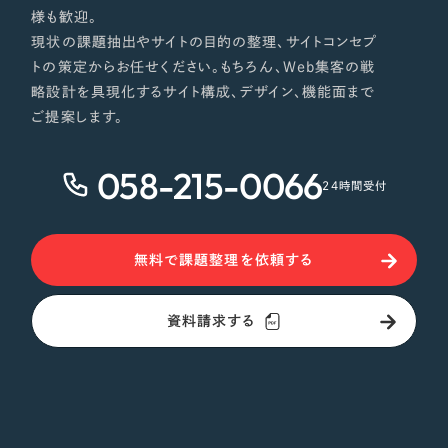
様も歓迎。
オレンジ・橙色
現状の課題抽出やサイトの目的の整理、サイトコンセプ
トの策定からお任せください。もちろん、Web集客の戦
イエロー・黄色
略設計を具現化するサイト構成、デザイン、機能面まで
ご提案します。
グリーン・緑色
058-215-0066
24時間受付
ブルー・青色
パープル・紫色
無料で課題整理を依頼する
ピンク・桃色
資料請求する
カラフル・多色
その他