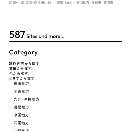
LP（ランディングページ）
（28件）
卸売・小売
卸売・商社（BtoB）
小売業（BtoC）
東海地方
愛知県
豊明市
マーケティングDX支援
キャンペーン・プロモーションサイト
（12件）
キャンペーン・プロモーション
Webサイト制作
ブランディング（ロゴ・印刷物）
（90件）
サイト
591
その他
（1件）
コーポレートサイト制作
Sites and more...
ブランディング（ロゴ・印刷物）
オプションサービス
採用サイト制作
Category
お客様インタビュー
その他
ECサイト制作
制作内容から探す
業種から探す
業種
Outsourcing
ブランドサイト制作
色から探す
エリアから探す
東海地方
?
よくある質問
アウトソーシング（代行支援）
製造業
関東地方
リープ・プロジェクト
九州・沖縄地方
「反響強化」を目的としたマーケティング代行
リープ・プロジェクト
建設・建築
／
マーケティング代行
近畿地方
リープ・リクルーティング
SEO対策によるアクセス獲得、反響獲得などの"Webマーケティング"から、
中国地方
ライン領域のマーケティングまでまるっと代行
「採用強化」を目的とした採用業務代行
卸売・小売
四国地方
北陸地方