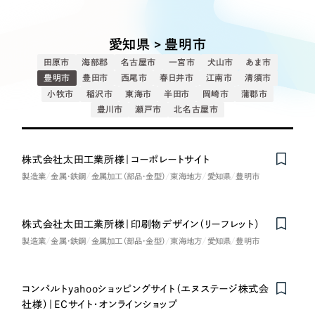
Works
絞り込み検
Webサイト制作
選ばれる理由
Search
索
コーポレートサイト制作
愛知県 > 豊明市
採用サイト制作
サービス
田原市
海部郡
名古屋市
一宮市
犬山市
あま市
制作内容
ECサイト制作
豊明市
豊田市
西尾市
春日井市
江南市
清須市
Service
小牧市
稲沢市
東海市
半田市
岡崎市
蒲郡市
ブランドサイト制作
豊川市
瀬戸市
北名古屋市
コーポレート・企業サイト
サービス紹介
ブランディング支援
一過性の広告に頼らず、
「仕組み」と「ノウハウ」
制作実績
ブランドサイト・サービスサイト
株式会社太田工業所様｜コーポレートサイト
を残す資産型DX支援をご提供します
製造業
金属・鉄鋼
金属加工（部品・金型）
東海地方
愛知県
豊明市
すべて
（624件）
求人・採用サイト
コーポレート・企業サイト
（278件）
株式会社太田工業所様｜印刷物デザイン（リーフレット）
ブランドサイト・サービスサイト
（85件）
ECサイト（オンラインショップ）
製造業
金属・鉄鋼
金属加工（部品・金型）
東海地方
愛知県
豊明市
求人・採用サイト
（61件）
ECサイト（オンラインショップ）
ポータルサイト・メディアサイト
（43件）
コンパルトyahooショッピングサイト（エヌステージ株式会
ポータルサイト・メディアサイト
（39件）
社様）｜ECサイト・オンラインショップ
LP（ランディングページ）