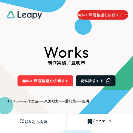
058-215-0066
無料で課題整理を依頼する
24時間受付
無料で課題整理を依頼する
Works
資料請求
する
資料請求する
制作実績／豊明市
無料で課題整理を依頼
する
Company
無料で課題整理を依頼する
資料請求する
会社情報
採用情報
HOME
制作実績
東海地方
愛知県
豊明市
Web Produce
お役立ち情報
ブックマーク
絞り込み検索
リーピーが選ばれる理由
会社概要