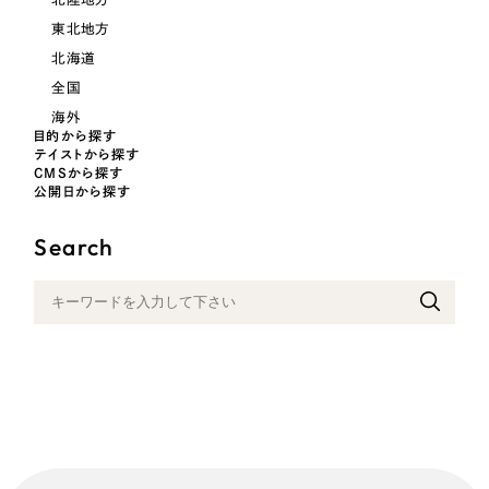
採用DX支援
その他のサービス
東北地方
医療・福祉
リープ・リクルーティング
／
採用業務代行
北海道
プライバシーポリシー
情報セキュリティ方針
求人票作成・面接など各種業務代行、採用の仕組み作り支援
全国
コンサルティング・調査
AI倫理ポリシー
クッキーポリシー
サイトマップ
リープ・キャリア
／
人材紹介サービス
海外
ウェブアクセシビリティ方針
目的から探す
完全成功報酬型のスカウト型ハイクラス人材紹介（岐阜・愛知）
観光・レジャー
テイストから探す
CMSから探す
カイゼンDX支援
公開日から探す
人材紹介・派遣
Pace
Search
／
クラウド型工数管理ツール
日報ツールで案件ごとの営業利益をリアルタイムに可視化
士業
自治体・官公庁
制作実績
Works
美容・エステ
制作実績
IT・インターネット
全国1,400社以上の支援実績の中から
実績の