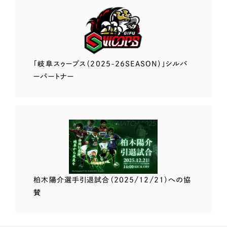
「岐阜スゥープス
（2025-26SEASON）」
シルバ
ーパートナー
柏木陽介選手
引退試合（2025/12/21）
への協
賛