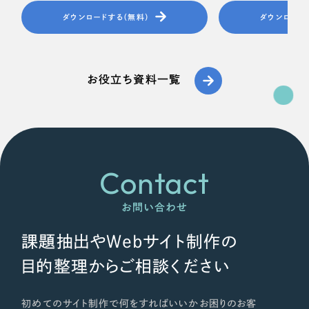
ポータルサイト・メディアサイト
（39件）
NPO・一般社団法人
ダウンロードする（無料）
ダウンロード
LP（ランディングページ）
（28件）
キャンペーン・プロモーションサイト
（12件）
人材サービス
ブランディング（ロゴ・印刷物）
（90件）
お役立ち資料一覧
その他
その他
（1件）
色
お客様インタビュー
Contact
ホワイト・白色
お問い合わせ
グレー・黒色
課題抽出やWebサイト制作の
ベージュ・茶色
目的整理からご相談ください
レッド・赤色
初めてのサイト制作で何をすればいいかお困りのお客