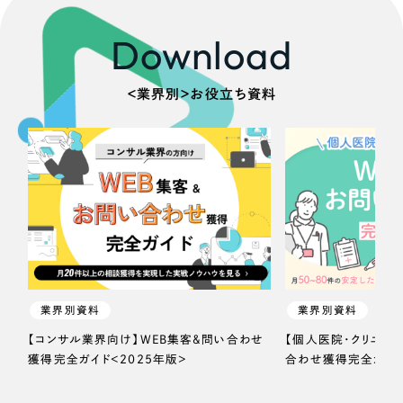
一部をご紹介します
教育
Download
ブックマークしたサイト
インフラ関連
＜業界別＞お役立ち資料
広告・メディア・放送
不動産
農林・水産
すべて
（624件）
金融・保険業
コーポレート・企業サイト
（278件）
業界別資料
業界別資料
ブランドサイト・サービスサイト
（85件）
その他サービス業
【コンサル業界向け】WEB集客＆問い合わせ
【個人医院・クリニッ
求人・採用サイト
（61件）
獲得完全ガイド＜2025年版＞
合わせ獲得完全ガイド
物流・運送
ECサイト（オンラインショップ）
（43件）