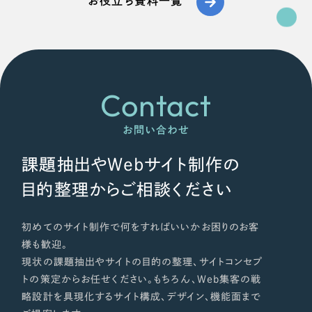
お役立ち資料一覧
ポータルサイト・メディアサイト
（39件）
NPO・一般社団法人
LP（ランディングページ）
（28件）
キャンペーン・プロモーションサイト
（12件）
人材サービス
ブランディング（ロゴ・印刷物）
（90件）
その他
Contact
その他
（1件）
色
お問い合わせ
お客様インタビュー
課題抽出やWebサイト制作の
ホワイト・白色
目的整理からご相談ください
グレー・黒色
初めてのサイト制作で何をすればいいかお困りのお客
様も歓迎。
ベージュ・茶色
現状の課題抽出やサイトの目的の整理、サイトコンセプ
トの策定からお任せください。もちろん、Web集客の戦
レッド・赤色
略設計を具現化するサイト構成、デザイン、機能面まで