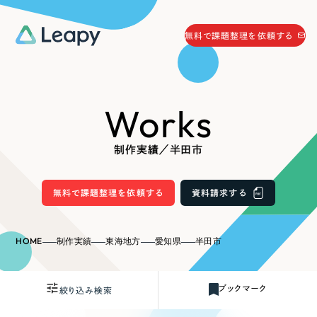
058-215-0066
無料で課題整理を依頼する
24時間受付
無料で課題整理を依頼する
Works
資料請求
する
資料請求する
制作実績／半田市
無料で課題整理を依頼
する
Company
無料で課題整理を依頼する
資料請求する
会社情報
採用情報
HOME
制作実績
東海地方
愛知県
半田市
Web Produce
お役立ち情報
ブックマーク
絞り込み検索
リーピーが選ばれる理由
会社概要