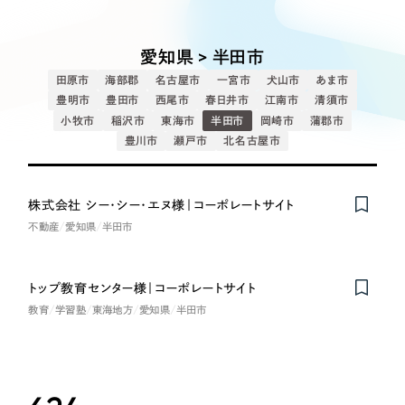
Works
絞り込み検
Webサイト制作
選ばれる理由
Search
索
コーポレートサイト制作
愛知県 > 半田市
採用サイト制作
サービス
田原市
海部郡
名古屋市
一宮市
犬山市
あま市
制作内容
ECサイト制作
豊明市
豊田市
西尾市
春日井市
江南市
清須市
Service
小牧市
稲沢市
東海市
半田市
岡崎市
蒲郡市
ブランドサイト制作
豊川市
瀬戸市
北名古屋市
コーポレート・企業サイト
サービス紹介
ブランディング支援
一過性の広告に頼らず、
「仕組み」と「ノウハウ」
制作実績
ブランドサイト・サービスサイト
株式会社 シー･シー･エヌ様｜コーポレートサイト
を残す資産型DX支援をご提供します
不動産
愛知県
半田市
すべて
（624件）
求人・採用サイト
コーポレート・企業サイト
（278件）
トップ教育センター様｜コーポレートサイト
ブランドサイト・サービスサイト
（85件）
ECサイト（オンラインショップ）
教育
学習塾
東海地方
愛知県
半田市
求人・採用サイト
（61件）
ECサイト（オンラインショップ）
ポータルサイト・メディアサイト
（43件）
ポータルサイト・メディアサイト
（39件）
LP（ランディングページ）