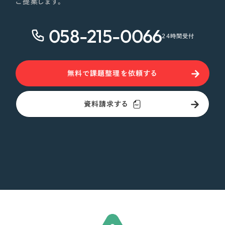
ご提案します。
オレンジ・橙色
058-215-0066
24時間受付
イエロー・黄色
グリーン・緑色
無料で課題整理を依頼する
ブルー・青色
資料請求する
パープル・紫色
ピンク・桃色
カラフル・多色
その他