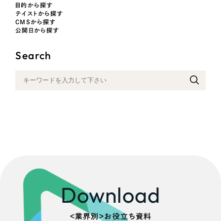
採用DX支援
その他のサービス
目的から探す
医療・福祉
テイストから探す
CMSから探す
リープ・リクルーティング
／
採用業務代行
公開日から探す
プライバシーポリシー
情報セキュリティ方針
求人票作成・面接など各種業務代行、採用の仕組み作り支援
コンサルティング・調査
AI倫理ポリシー
クッキーポリシー
サイトマップ
リープ・キャリア
／
人材紹介サービス
Search
ウェブアクセシビリティ方針
完全成功報酬型のスカウト型ハイクラス人材紹介（岐阜・愛知）
観光・レジャー
カイゼンDX支援
人材紹介・派遣
Pace
／
クラウド型工数管理ツール
日報ツールで案件ごとの営業利益をリアルタイムに可視化
士業
自治体・官公庁
制作実績
Works
美容・エステ
Download
制作実績
IT・インターネット
＜業界別＞お役立ち資料
全国1,400社以上の支援実績の中から
実績の