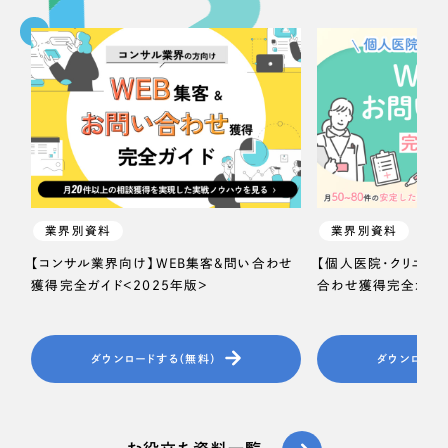
一部をご紹介します
教育
ブックマークしたサイト
インフラ関連
広告・メディア・放送
不動産
業界別資料
業界別資料
農林・水産
【コンサル業界向け】WEB集客＆問い合わせ
【個人医院・クリニッ
すべて
獲得完全ガイド＜2025年版＞
合わせ獲得完全ガイド
（624件）
金融・保険業
コーポレート・企業サイト
（278件）
ブランドサイト・サービスサイト
（85件）
その他サービス業
ダウンロードする（無料）
ダウンロード
求人・採用サイト
（61件）
物流・運送
ECサイト（オンラインショップ）
（43件）