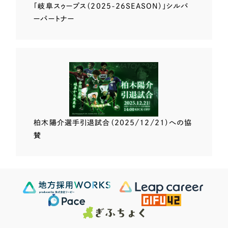
「岐阜スゥープス
（2025-26SEASON）」
シルバ
ーパートナー
柏木陽介選手
引退試合（2025/12/21）
への協
賛
Scroll Down