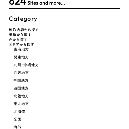
624
LP（ランディングページ）
Sites and more...
（28件）
マーケティングDX支援
キャンペーン・プロモーションサイト
（12件）
キャンペーン・プロモーション
Category
Webサイト制作
ブランディング（ロゴ・印刷物）
（90件）
サイト
その他
制作内容から探す
（1件）
コーポレートサイト制作
業種から探す
ブランディング（ロゴ・印刷物）
色から探す
オプションサービス
エリアから探す
採用サイト制作
東海地方
お客様インタビュー
その他
関東地方
ECサイト制作
九州・沖縄地方
業種
Outsourcing
ブランドサイト制作
近畿地方
中国地方
?
よくある質問
アウトソーシング（代行支援）
四国地方
製造業
リープ・プロジェクト
北陸地方
「反響強化」を目的としたマーケティング代行
東北地方
リープ・プロジェクト
建設・建築
／
マーケティング代行
リープ・リクルーティング
SEO対策によるアクセス獲得、反響獲得などの"Webマーケティング"から、
北海道
ライン領域のマーケティングまでまるっと代行
「採用強化」を目的とした採用業務代行
全国
卸売・小売
海外