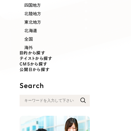
業種
四国地方
北陸地方
東北地方
北海道
製造業
建設・建築
全国
海外
コンサルティング・調査
観光・レジ
目的から探す
テイストから探す
CMSから探す
公開日から探す
自治体・官公庁
美容・エス
Search
インフラ関連
広告・メデ
金融・保険業
その他サ
人材サービス
その他