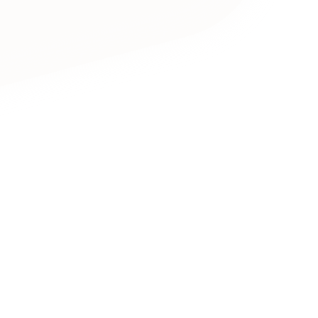
キャンペーン・プロモーションサイ
ブランディング（ロゴ・印刷物）
（
その他
（1件）
卸売・小売
医
Outsourcin
ャー
人材紹介・派遣
アウトソーシング（代行支援
テ
IT・インターネット
リープ・プロジェクト
「反響強化」を目的としたマー
ィア・放送
不動産
農
リープ・リクルーティング
「採用強化」を目的とした採用
ービス業
物流・運送
N
その他のサービス