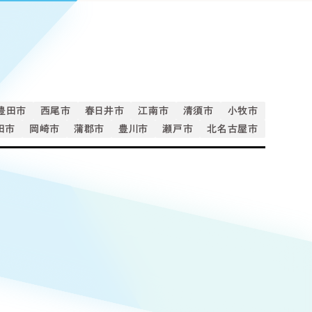
Pace
／
クラウド型工数管理ツール
日報ツールで案件ごとの営業利益をリアルタイムに可視化
発信
信
豊田市
西尾市
春日井市
江南市
清須市
小牧市
田市
岡崎市
蒲郡市
豊川市
瀬戸市
北名古屋市
Cサイト（オンラインショップ）
）
ランディング（ロゴ・印刷物）
85件）
43件）
39件）