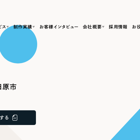
ビス
制作実績
お客様インタビュー
会社概要
採用情報
お
Web Produ
すべて
（624件）
コーポレート・企業サイト
（278件）
リーピーがわかる資料３点セット
bサイト制作
ブランドサイト・サービスサイト
リーピーが選ばれる理由
（85件）
リーピーのWebサイト制作・会社概要・サービスがわかる
会社概要
田原市
の中か
ご紹介し
求人・採用サイト
お役立ち資料
（61件）
Webサイト制作
ポレートサイト制作
採用サイト制作
代表挨拶
SDG
すぐに使える資料をダウンロード
ECサイト（オンラインショップ）
（43件）
コーポレートサイト制作
サイト制作
ブランドサイト制作
ポータルサイト・メディアサイト
メディア掲載・取材依頼
新着情
（39件）
する
採用サイト制作
LP（ランディングページ）
（28件）
よくある質問
ト
ECサイト制作
リーピーブログ
採用情報
キャンペーン・プロモーションサイト
（1
ブランドサイト制作
Webデザイン・Webマーケティングに関する情報を発信