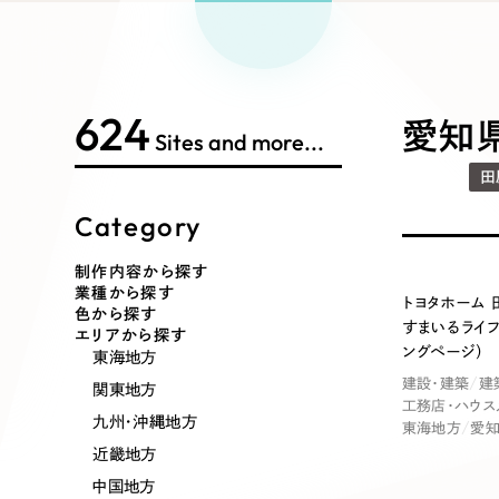
Works Search
絞り
リープ
SEO対
グ"から、
広報支援
624
制作内容
愛知県
Sites and more...
田
Category
コーポレート・企業サイト
ブランドサ
制作内容から探す
業種から探す
トヨタホーム 
ポータルサイト・メディアサイト
LP（ラン
色から探す
すまいるライフ
エリアから探す
ングページ）
東海地方
建設・建築
建
関東地方
工務店・ハウス
その他
九州・沖縄地方
東海地方
愛
近畿地方
中国地方