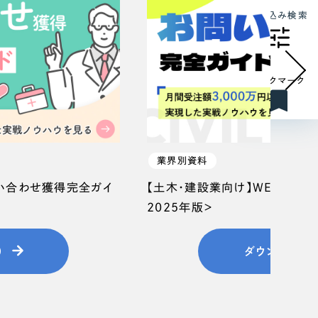
絞り込み検索
ブックマーク
業界別資料
問い合わせ獲得完全ガイ
【土木・建設業向け】WEB集客
2025年版＞
）
ダウンロード