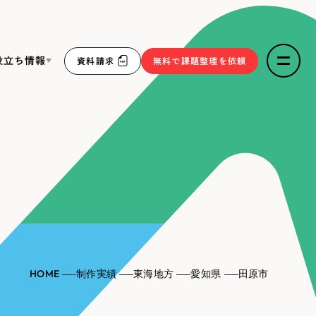
役立ち情報
資料請求
無料で課題整理を依頼
ce
リープ・リクルーティング
／
採用業務代行
求人票作成・面接など各種業務代行、採用の仕組み作り支
３点セット
援
リープ・キャリア
／
人材紹介サービス
sへの取り組み
完全成功報酬型のスカウト型ハイクラス人材紹介（岐阜・愛
知）
報
HOME
制作実績
東海地方
愛知県
田原市
2件）