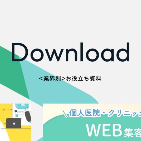
広報ブログ
メルマガアーカイブ
Download
プライバシーポリシー
情報セキュ
クッキーポリシー
サイトマップ
＜業界別＞お役立ち資料
客様も歓迎。
セプトの策定からお任
化するサイト構成、デザ