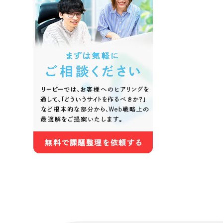
色
ホワイト・白色
グレー
オレンジ・橙色
イエロ
パープル・紫色
ピンク
さらに条件を追加する