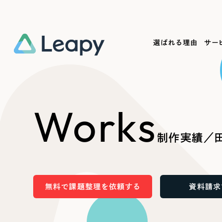
選ばれる理由
サー
Service
Works
Company
Useful
Works
サービス紹介
制作実績
会社概要
お役立ち情報
We
制作実績／
一過性の広告に頼らず、
全国1,400社以上の支援実績
可能性をひらくデザインで
リーピーによるお役立ち情報を
コー
「仕組み」と「ノウハウ」を残す資産型DX
ら
しあわせな毎日をつくる
ます
支援をご提供します
実績の一部をご紹介します
EC
無料で課題整理を依頼する
資料請求
?
ブックマークしたサイ