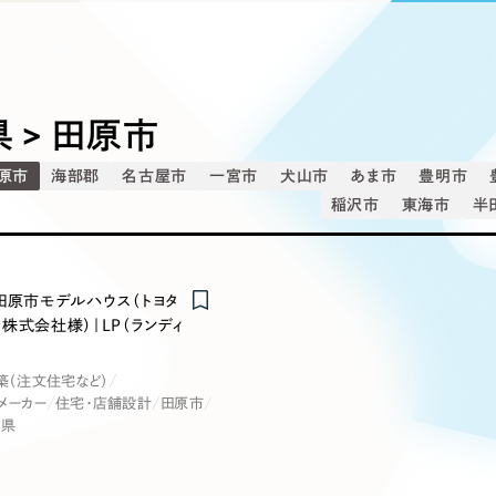
込み検索
ブランディング（ロゴ・印刷物）
ブランディング支援
・プロジェクト
広報ブログ
（90件）
／
マーケティング代行
リーピーの取り組みに関するお知らせ・イベントの様子を
策によるアクセス獲得、反響獲得などの"Webマーケティン
その他
（1件）
オプションサービス
代表ブログ
などのオフライン領域のマーケティングまでまるっと代行
代表川口が経営・Web戦略・地方創生に関する情報を発
 > 田原市
お客様インタビュー
メールマガジンアーカイブ
原市
海部郡
名古屋市
一宮市
犬山市
あま市
豊明市
過去に配信したメールマガジンのアーカイブ
制作実績
稲沢市
東海市
半
イト・サービスサイト
求人・採用サイト
E
すべて
（624件）
コーポレート・企業サイト
（278件
田原市モデルハウス（トヨタ
ディングページ）
キャンペーン・プロモーション
ブ
ブランドサイト・サービスサイト
（
株式会社様）｜LP（ランディ
サイト
求人・採用サイト
（61件）
築（注文住宅など）
ECサイト（オンラインショップ）
（
メーカー
住宅・店舗設計
田原市
ポータルサイト・メディアサイト
知県
（
LP（ランディングページ）
（28件）