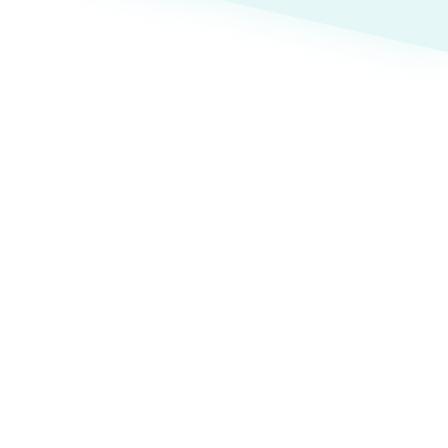
ト
（12件）
90件）
療・福祉
g
士業
）
教育
ケティング代行
林・水産
業務代行
PO・一般社団法人