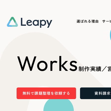
選ばれる理由
サー
Service
Works
Company
Useful
Works
サービス紹介
制作実績
会社概要
お役立ち情報
We
制作実績／
一過性の広告に頼らず、
全国1,400社以上の支援実績
可能性をひらくデザインで
リーピーによるお役立ち情報を
コー
「仕組み」と「ノウハウ」を残す資産型DX
ら
しあわせな毎日をつくる
ます
支援をご提供します
実績の一部をご紹介します
EC
無料で課題整理を依頼する
資料請求
?
ブックマークしたサイ