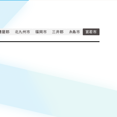
Pace
／
クラウド型工数管理ツール
日報ツールで案件ごとの営業利益をリアルタイムに可視化
発信
信
糟屋郡
北九州市
福岡市
三井郡
糸島市
宮若市
Cサイト（オンラインショップ）
）
ランディング（ロゴ・印刷物）
85件）
43件）
39件）