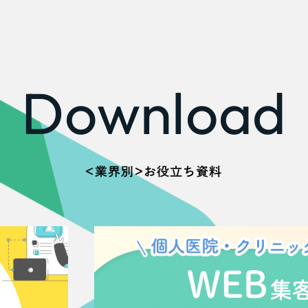
広報ブログ
メルマガアーカイブ
Download
プライバシーポリシー
情報セキュ
クッキーポリシー
サイトマップ
＜業界別＞お役立ち資料
客様も歓迎。
セプトの策定からお任
化するサイト構成、デザ