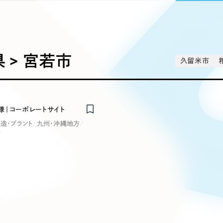
込み検索
ブランディング（ロゴ・印刷物）
ブランディング支援
・プロジェクト
広報ブログ
（90件）
／
マーケティング代行
リーピーの取り組みに関するお知らせ・イベントの様子を
策によるアクセス獲得、反響獲得などの"Webマーケティン
その他
（1件）
オプションサービス
代表ブログ
などのオフライン領域のマーケティングまでまるっと代行
代表川口が経営・Web戦略・地方創生に関する情報を発
 > 宮若市
久留米市
お客様インタビュー
メールマガジンアーカイブ
過去に配信したメールマガジンのアーカイブ
制作実績
イト・サービスサイト
求人・採用サイト
E
様｜コーポレートサイト
すべて
（624件）
造・プラント
九州・沖縄地方
コーポレート・企業サイト
（278件
市
ディングページ）
キャンペーン・プロモーション
ブ
ブランドサイト・サービスサイト
（
サイト
求人・採用サイト
（61件）
ECサイト（オンラインショップ）
（
ポータルサイト・メディアサイト
（
LP（ランディングページ）
（28件）