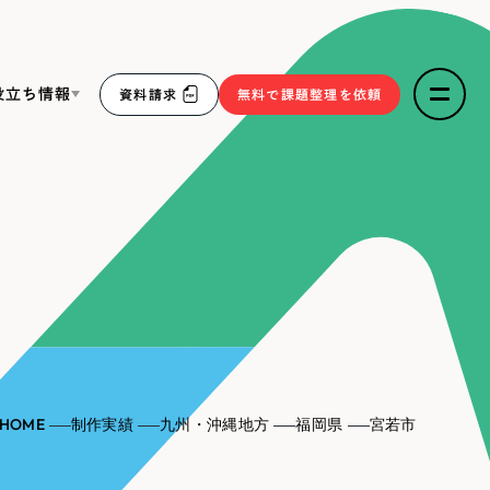
役立ち情報
資料請求
無料で課題整理を依頼
ce
リープ・リクルーティング
／
採用業務代行
求人票作成・面接など各種業務代行、採用の仕組み作り支
３点セット
援
リープ・キャリア
／
人材紹介サービス
sへの取り組み
完全成功報酬型のスカウト型ハイクラス人材紹介（岐阜・愛
知）
報
HOME
制作実績
九州・沖縄地方
福岡県
宮若市
2件）