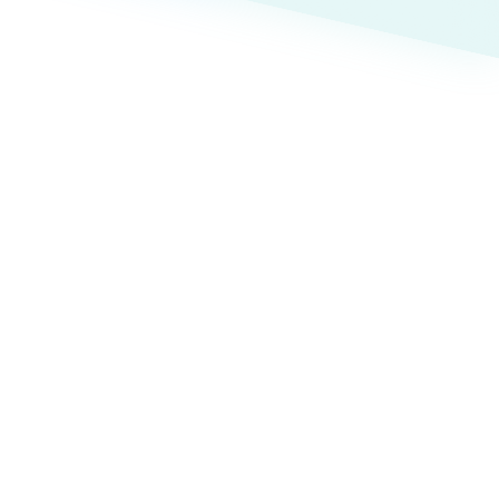
ト
（12件）
90件）
療・福祉
g
士業
）
教育
ケティング代行
林・水産
業務代行
PO・一般社団法人