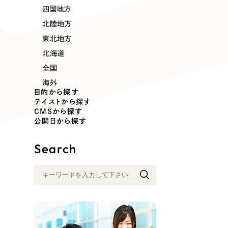
業種
四国地方
北陸地方
東北地方
北海道
製造業
建設・建築
全国
海外
コンサルティング・調査
観光・レジ
目的から探す
テイストから探す
CMSから探す
公開日から探す
自治体・官公庁
美容・エス
Search
インフラ関連
広告・メデ
金融・保険業
その他サ
人材サービス
その他