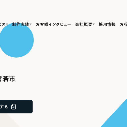
ビス
制作実績
お客様インタビュー
会社概要
採用情報
お
Web Produ
すべて
（624件）
コーポレート・企業サイト
（278件）
リーピーがわかる資料３点セット
bサイト制作
ブランドサイト・サービスサイト
リーピーが選ばれる理由
（85件）
リーピーのWebサイト制作・会社概要・サービスがわかる
会社概要
宮若市
の中か
ご紹介し
求人・採用サイト
お役立ち資料
（61件）
Webサイト制作
ポレートサイト制作
採用サイト制作
代表挨拶
SDG
すぐに使える資料をダウンロード
ECサイト（オンラインショップ）
（43件）
コーポレートサイト制作
サイト制作
ブランドサイト制作
ポータルサイト・メディアサイト
メディア掲載・取材依頼
新着情
（39件）
する
採用サイト制作
LP（ランディングページ）
（28件）
よくある質問
ト
ECサイト制作
リーピーブログ
採用情報
キャンペーン・プロモーションサイト
（1
ブランドサイト制作
Webデザイン・Webマーケティングに関する情報を発信