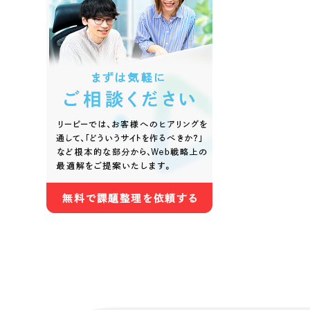
色
ホワイト・白色
グレー
オレンジ・橙色
イエロ
パープル・紫色
ピンク
さらに条件を追加する