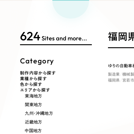
Works Search
絞り
リープ
SEO対
グ"から、
広報支援
624
制作内容
福岡県
Sites and more...
Category
コーポレート・企業サイト
ブランドサ
ゆりの自動車
制作内容から探す
製造業
機械製
業種から探す
福岡県
宮若
ポータルサイト・メディアサイト
LP（ラン
色から探す
エリアから探す
東海地方
関東地方
その他
九州・沖縄地方
近畿地方
中国地方