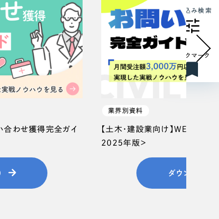
絞り込み検索
ブックマーク
業界別資料
問い合わせ獲得完全ガイ
【土木・建設業向け】WEB集客
2025年版＞
）
ダウンロード