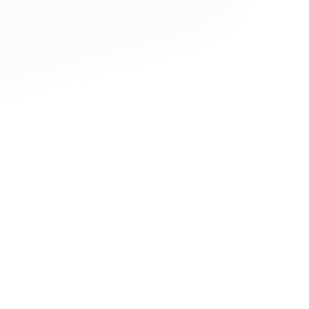
キャンペーン・プロモーションサイ
ブランディング（ロゴ・印刷物）
（
その他
（1件）
卸売・小売
医
Outsourcin
ャー
人材紹介・派遣
アウトソーシング（代行支援
テ
IT・インターネット
リープ・プロジェクト
「反響強化」を目的としたマー
ィア・放送
不動産
農
リープ・リクルーティング
「採用強化」を目的とした採用
ービス業
物流・運送
N
その他のサービス