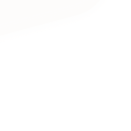
キャンペーン・プロモーションサイ
ブランディング（ロゴ・印刷物）
（
その他
（1件）
卸売・小売
医
Outsourcin
ャー
人材紹介・派遣
アウトソーシング（代行支援
テ
IT・インターネット
リープ・プロジェクト
「反響強化」を目的としたマー
ィア・放送
不動産
農
リープ・リクルーティング
「採用強化」を目的とした採用
ービス業
物流・運送
N
その他のサービス