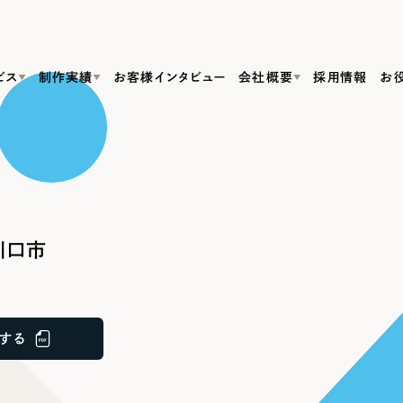
ビス
制作実績
お客様インタビュー
会社概要
採用情報
お
Web Produ
すべて
（624件）
コーポレート・企業サイト
（278件）
リーピーがわかる資料３点セット
bサイト制作
ブランドサイト・サービスサイト
リーピーが選ばれる理由
（85件）
リーピーのWebサイト制作・会社概要・サービスがわかる
会社概要
川口市
の中か
ご紹介し
求人・採用サイト
お役立ち資料
（61件）
Webサイト制作
ポレートサイト制作
採用サイト制作
代表挨拶
SDG
すぐに使える資料をダウンロード
ECサイト（オンラインショップ）
（43件）
コーポレートサイト制作
サイト制作
ブランドサイト制作
ポータルサイト・メディアサイト
メディア掲載・取材依頼
新着情
（39件）
する
採用サイト制作
LP（ランディングページ）
（28件）
よくある質問
ト
ECサイト制作
リーピーブログ
採用情報
キャンペーン・プロモーションサイト
（1
ブランドサイト制作
Webデザイン・Webマーケティングに関する情報を発信