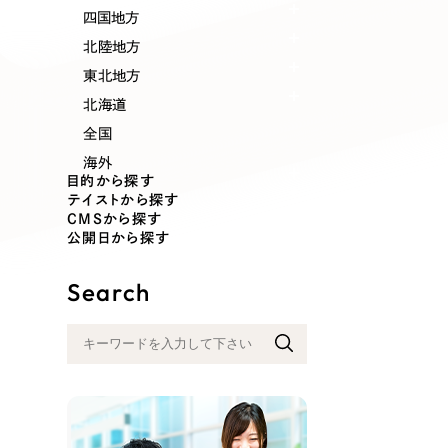
業種
四国地方
北陸地方
東北地方
北海道
製造業
建設・建築
全国
海外
コンサルティング・調査
観光・レジ
目的から探す
テイストから探す
CMSから探す
公開日から探す
自治体・官公庁
美容・エス
Search
インフラ関連
広告・メデ
金融・保険業
その他サ
人材サービス
その他