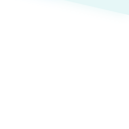
ト
（12件）
90件）
療・福祉
g
士業
）
教育
ケティング代行
林・水産
業務代行
PO・一般社団法人