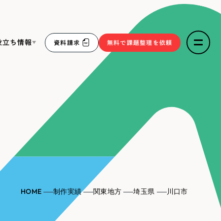
役立ち情報
資料請求
無料で課題整理を依頼
ce
リープ・リクルーティング
／
採用業務代行
求人票作成・面接など各種業務代行、採用の仕組み作り支
３点セット
援
リープ・キャリア
／
人材紹介サービス
sへの取り組み
完全成功報酬型のスカウト型ハイクラス人材紹介（岐阜・愛
知）
報
HOME
制作実績
関東地方
埼玉県
川口市
2件）