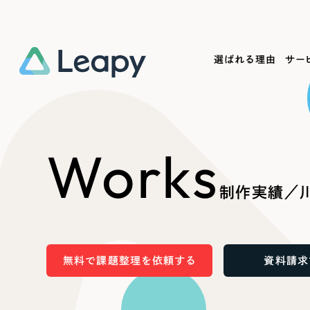
選ばれる理由
サー
Service
Works
Company
Useful
Works
サービス紹介
制作実績
会社概要
お役立ち情報
We
制作実績／
一過性の広告に頼らず、
全国1,400社以上の支援実績
可能性をひらくデザインで
リーピーによるお役立ち情報を
コー
「仕組み」と「ノウハウ」を残す資産型DX
ら
しあわせな毎日をつくる
ます
支援をご提供します
実績の一部をご紹介します
EC
無料で課題整理を依頼する
資料請求
?
ブックマークしたサイ