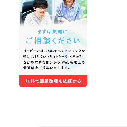
色
ホワイト・白色
グレー
オレンジ・橙色
イエロ
パープル・紫色
ピンク
さらに条件を追加する