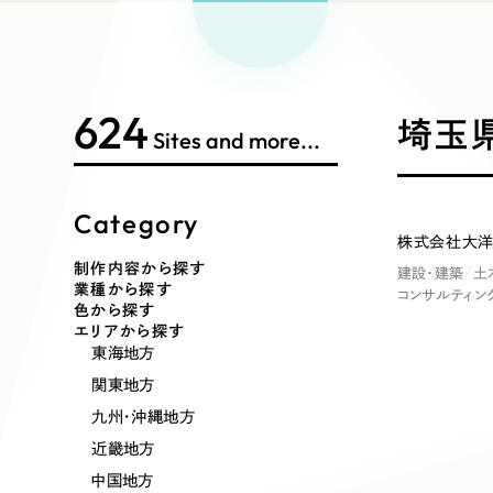
Works Search
絞り
リープ
SEO対
グ"から、
広報支援
624
制作内容
埼玉県
Sites and more...
Category
コーポレート・企業サイト
ブランドサ
株式会社大洋
制作内容から探す
建設・建築
土
業種から探す
コンサルティン
ポータルサイト・メディアサイト
LP（ラン
色から探す
エリアから探す
東海地方
関東地方
その他
九州・沖縄地方
近畿地方
中国地方