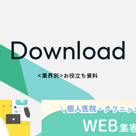
広報ブログ
メルマガアーカイブ
Download
プライバシーポリシー
情報セキュ
クッキーポリシー
サイトマップ
＜業界別＞お役立ち資料
客様も歓迎。
セプトの策定からお任
化するサイト構成、デザ