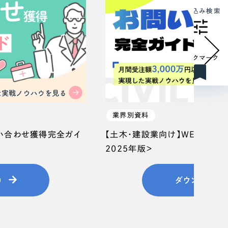
絞り込み検索
ブックマーク
業界別資料
問い合わせ獲得完全ガイ
【土木・建設業向け】WEB集客
2025年版＞
）
ダウンロード