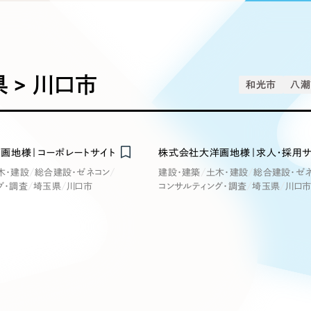
込み検索
ブランディング（ロゴ・印刷物）
ブランディング支援
・プロジェクト
広報ブログ
（90件）
／
マーケティング代行
リーピーの取り組みに関するお知らせ・イベントの様子を
策によるアクセス獲得、反響獲得などの"Webマーケティン
その他
（1件）
オプションサービス
代表ブログ
などのオフライン領域のマーケティングまでまるっと代行
代表川口が経営・Web戦略・地方創生に関する情報を発
 > 川口市
和光市
八潮
お客様インタビュー
メールマガジンアーカイブ
過去に配信したメールマガジンのアーカイブ
制作実績
イト・サービスサイト
求人・採用サイト
E
画地様｜コーポレートサイト
株式会社大洋画地様｜求人・採用サ
すべて
（624件）
木・建設
総合建設・ゼネコン
建設・建築
土木・建設
総合建設・ゼ
コーポレート・企業サイト
（278件
グ・調査
埼玉県
川口市
コンサルティング・調査
埼玉県
川口
ディングページ）
キャンペーン・プロモーション
ブ
ブランドサイト・サービスサイト
（
サイト
求人・採用サイト
（61件）
ECサイト（オンラインショップ）
（
ポータルサイト・メディアサイト
（
LP（ランディングページ）
（28件）