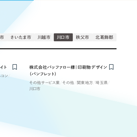
Pace
／
クラウド型工数管理ツール
日報ツールで案件ごとの営業利益をリアルタイムに可視化
発信
信
市
さいたま市
川越市
川口市
秩父市
北葛飾郡
Cサイト（オンラインショップ）
イト
株式会社バッファロー様｜印刷物デザイン
（パンフレット）
ネコン
）
市
その他サービス業
その他
関東地方
埼玉県
ランディング（ロゴ・印刷物）
85件）
川口市
43件）
39件）