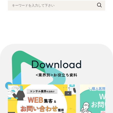
採用DX支援
その他のサービス
医療・福祉
リープ・リクルーティング
／
採用業務代行
プライバシーポリシー
情報セキュリティ方針
求人票作成・面接など各種業務代行、採用の仕組み作り支援
コンサルティング・調査
AI倫理ポリシー
クッキーポリシー
サイトマップ
リープ・キャリア
／
人材紹介サービス
ウェブアクセシビリティ方針
完全成功報酬型のスカウト型ハイクラス人材紹介（岐阜・愛知）
観光・レジャー
カイゼンDX支援
人材紹介・派遣
Pace
／
クラウド型工数管理ツール
Download
日報ツールで案件ごとの営業利益をリアルタイムに可視化
士業
＜業界別＞お役立ち資料
自治体・官公庁
制作実績
Works
美容・エステ
制作実績
IT・インターネット
全国1,400社以上の支援実績の中から
実績の