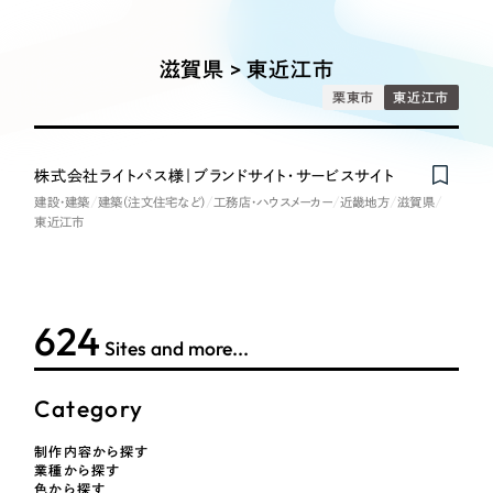
Works
絞り込み検
Webサイト制作
選ばれる理由
Search
索
コーポレートサイト制作
滋賀県 > 東近江市
採用サイト制作
サービス
栗東市
東近江市
制作内容
ECサイト制作
Service
ブランドサイト制作
株式会社ライトパス様｜ブランドサイト・サービスサイト
コーポレート・企業サイト
サービス紹介
ブランディング支援
建設・建築
建築（注文住宅など）
工務店・ハウスメーカー
近畿地方
滋賀県
東近江市
一過性の広告に頼らず、
「仕組み」と「ノウハウ」
制作実績
ブランドサイト・サービスサイト
を残す資産型DX支援をご提供します
すべて
（624件）
求人・採用サイト
コーポレート・企業サイト
（278件）
624
Sites and more...
ブランドサイト・サービスサイト
（85件）
ECサイト（オンラインショップ）
求人・採用サイト
（61件）
Category
ECサイト（オンラインショップ）
ポータルサイト・メディアサイト
（43件）
制作内容から探す
ポータルサイト・メディアサイト
（39件）
業種から探す
LP（ランディングページ）
色から探す