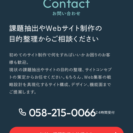
Contact
ポータルサイト・メディアサイト
（39件）
NPO・一般社団法人
LP（ランディングページ）
（28件）
お問い合わせ
キャンペーン・プロモーションサイト
（12件）
人材サービス
課題抽出やWebサイト制作の
ブランディング（ロゴ・印刷物）
（90件）
目的整理からご相談ください
その他
その他
（1件）
色
初めてのサイト制作で何をすればいいかお困りのお客
お客様インタビュー
様も歓迎。
現状の課題抽出やサイトの目的の整理、サイトコンセプ
ホワイト・白色
トの策定からお任せください。もちろん、Web集客の戦
略設計を具現化するサイト構成、デザイン、機能面まで
グレー・黒色
ご提案します。
058-215-0066
ベージュ・茶色
24時間受付
レッド・赤色