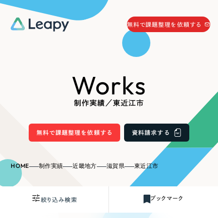
058-215-0066
無料で課題整理を依頼する
24時間受付
無料で課題整理を依頼する
Works
資料請求
する
資料請求する
制作実績／東近江市
無料で課題整理を依頼
する
Company
無料で課題整理を依頼する
資料請求する
会社情報
採用情報
HOME
制作実績
近畿地方
滋賀県
東近江市
Web Produce
お役立ち情報
ブックマーク
絞り込み検索
リーピーが選ばれる理由
会社概要