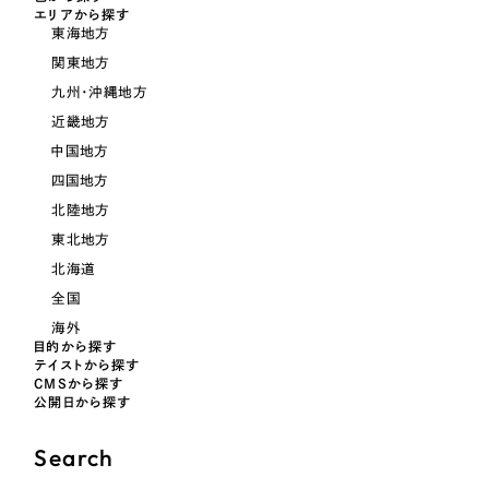
LP（ランディングページ）
（28件）
マーケティングDX支援
エリアから探す
東海地方
キャンペーン・プロモーションサイト
（12件）
キャンペーン・プロモーション
関東地方
Webサイト制作
ブランディング（ロゴ・印刷物）
（90件）
サイト
九州・沖縄地方
その他
（1件）
近畿地方
コーポレートサイト制作
ブランディング（ロゴ・印刷物）
中国地方
オプションサービス
採用サイト制作
四国地方
お客様インタビュー
その他
北陸地方
ECサイト制作
東北地方
業種
Outsourcing
ブランドサイト制作
北海道
全国
?
よくある質問
アウトソーシング（代行支援）
海外
製造業
目的から探す
リープ・プロジェクト
テイストから探す
CMSから探す
「反響強化」を目的としたマーケティング代行
リープ・プロジェクト
建設・建築
／
マーケティング代行
公開日から探す
リープ・リクルーティング
SEO対策によるアクセス獲得、反響獲得などの"Webマーケティング"から、
ライン領域のマーケティングまでまるっと代行
Search
「採用強化」を目的とした採用業務代行
卸売・小売