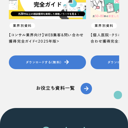
一部をご紹介します
教育
ブックマークしたサイト
インフラ関連
業界別資料
業界別資料
【コンサル業界向け】WEB集客＆問い合わせ
【個人医院・クリニッ
広告・メディア・放送
獲得完全ガイド＜2025年版＞
合わせ獲得完全ガイド
不動産
ダウンロードする（無料）
ダウンロード
農林・水産
すべて
（624件）
金融・保険業
お役立ち資料一覧
コーポレート・企業サイト
（278件）
ブランドサイト・サービスサイト
（85件）
その他サービス業
求人・採用サイト
（61件）
物流・運送
ECサイト（オンラインショップ）
（43件）