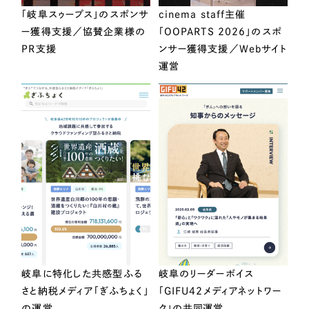
「岐阜スゥープス」のスポンサ
cinema staff主催
ー獲得支援／協賛企業様の
「OOPARTS 2026」のスポ
PR支援
ンサー獲得支援／Webサイト
運営
岐阜に特化した共感型ふる
岐阜のリーダーボイス
さと納税メディア「ぎふちょく」
「GIFU42メディアネットワー
の運営
ク」の共同運営