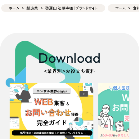
ホーム
製造業
啓運山 法華寺様｜ブランドサイト
ホーム
食
Download
＜業界別＞お役立ち資料