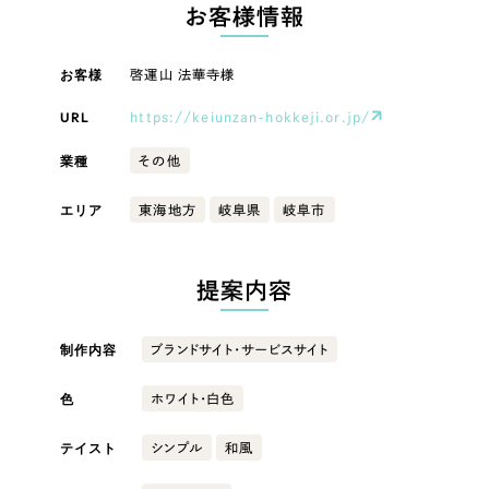
LP（ランディングページ）
（28件）
お客様情報
マーケティングDX支援
キャンペーン・プロモーションサイト
（12件）
キャンペーン・プロモーション
お客様
啓運山 法華寺様
Webサイト制作
ブランディング（ロゴ・印刷物）
（90件）
サイト
その他
（1件）
URL
https://keiunzan-hokkeji.or.jp/
コーポレートサイト制作
ブランディング（ロゴ・印刷物）
オプションサービス
業種
その他
採用サイト制作
お客様インタビュー
その他
エリア
東海地方
岐阜県
岐阜市
ECサイト制作
業種
Outsourcing
ブランドサイト制作
提案内容
?
よくある質問
アウトソーシング（代行支援）
製造業
制作内容
ブランドサイト・サービスサイト
リープ・プロジェクト
「反響強化」を目的としたマーケティング代行
リープ・プロジェクト
色
建設・建築
／
マーケティング代行
ホワイト・白色
リープ・リクルーティング
SEO対策によるアクセス獲得、反響獲得などの"Webマーケティング"から、
ライン領域のマーケティングまでまるっと代行
テイスト
シンプル
和風
「採用強化」を目的とした採用業務代行
卸売・小売