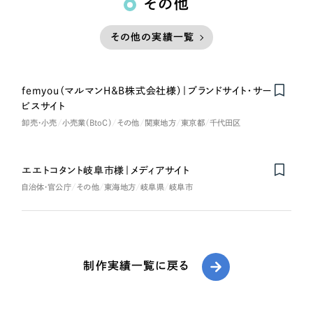
その他
その他の実績一覧
femyou（マルマンH＆B株式会社様）｜ブランドサイト・サー
Nominee
ビスサイト
卸売・小売
小売業（BtoC）
その他
関東地方
東京都
千代田区
エエトコタント岐阜市様｜メディアサイト
自治体・官公庁
その他
東海地方
岐阜県
岐阜市
制作実績一覧に戻る