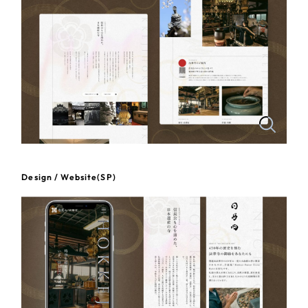
一部をご紹介します
教育
ブックマークしたサイト
インフラ関連
広告・メディア・放送
不動産
農林・水産
Design / Website(SP)
すべて
（624件）
金融・保険業
コーポレート・企業サイト
（278件）
ブランドサイト・サービスサイト
（85件）
その他サービス業
求人・採用サイト
（61件）
物流・運送
ECサイト（オンラインショップ）
（43件）