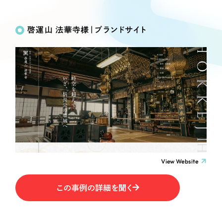
Works
絞り込み検
Webサイト制作
選ばれる理由
Search
索
コーポレートサイト制作
啓運山 法華寺様｜ブランドサイト
採用サイト制作
サービス
制作内容
ECサイト制作
Service
ブランドサイト制作
コーポレート・企業サイト
サービス紹介
ブランディング支援
一過性の広告に頼らず、
「仕組み」と「ノウハウ」
制作実績
ブランドサイト・サービスサイト
を残す資産型DX支援をご提供します
すべて
（624件）
求人・採用サイト
コーポレート・企業サイト
（278件）
ブランドサイト・サービスサイト
（85件）
View Website
ECサイト（オンラインショップ）
求人・採用サイト
（61件）
この事例の詳細を聞く
ECサイト（オンラインショップ）
ポータルサイト・メディアサイト
（43件）
ポータルサイト・メディアサイト
（39件）
LP（ランディングページ）