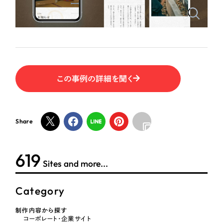
ポータルサイト・メディアサイト
（39件）
NPO・一般社団法人
LP（ランディングページ）
（28件）
キャンペーン・プロモーションサイト
（12件）
人材サービス
ブランディング（ロゴ・印刷物）
（90件）
その他
その他
（1件）
この事例の詳細を聞く
色
お客様インタビュー
Share
ホワイト・白色
619
グレー・黒色
Sites and more...
ベージュ・茶色
Category
レッド・赤色
制作内容から探す
コーポレート・企業サイト