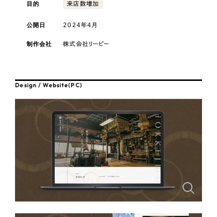
採用DX支援
目的
その他のサービス
来店数増加
医療・福祉
リープ・リクルーティング
公開日
2024年4月
／
採用業務代行
プライバシーポリシー
情報セキュリティ方針
求人票作成・面接など各種業務代行、採用の仕組み作り支援
コンサルティング・調査
制作会社
株式会社リーピー
AI倫理ポリシー
クッキーポリシー
サイトマップ
リープ・キャリア
／
人材紹介サービス
ウェブアクセシビリティ方針
完全成功報酬型のスカウト型ハイクラス人材紹介（岐阜・愛知）
観光・レジャー
Design / Website(PC)
カイゼンDX支援
人材紹介・派遣
Pace
／
クラウド型工数管理ツール
日報ツールで案件ごとの営業利益をリアルタイムに可視化
士業
自治体・官公庁
制作実績
Works
美容・エステ
制作実績
IT・インターネット
全国1,400社以上の支援実績の中から
実績の