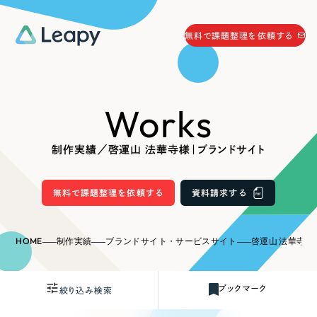
058-215-0066
無料で課題整理を依頼する
24時間受付
無料で課題整理を依頼する
Works
資料請求
する
資料請求する
制作実績／啓運山 法華寺様｜ブランドサイト
無料で課題整理を依頼
する
Company
無料で課題整理を依頼する
資料請求する
会社情報
採用情報
HOME
制作実績
ブランドサイト・サービスサイト
啓運山 法華寺
Web Produce
お役立ち情報
ブックマーク
絞り込み検索
リーピーが選ばれる理由
会社概要