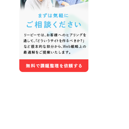
色
ホワイト・白色
グレー
オレンジ・橙色
イエロ
パープル・紫色
ピンク
さらに条件を追加する