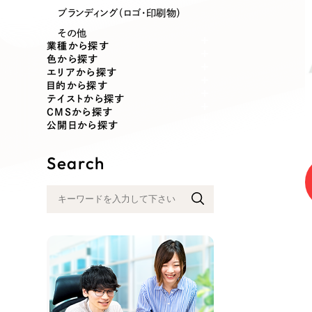
業種
ブランディング（ロゴ・印刷物）
その他
業種から探す
色から探す
エリアから探す
製造業
建設・建築
目的から探す
テイストから探す
CMSから探す
コンサルティング・調査
観光・レジ
公開日から探す
Search
自治体・官公庁
美容・エス
インフラ関連
広告・メデ
金融・保険業
その他サ
人材サービス
その他