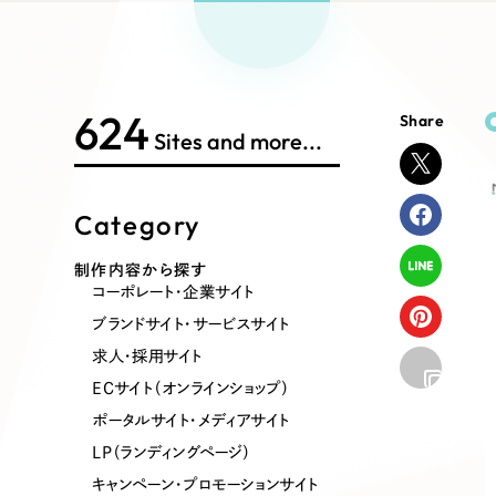
Works Search
絞り
リープ
SEO対
グ"から、
広報支援
624
Share
制作内容
Sites and more...
Category
コーポレート・企業サイト
ブランドサ
制作内容から探す
コーポレート・企業サイト
ポータルサイト・メディアサイト
LP（ラン
ブランドサイト・サービスサイト
求人・採用サイト
ECサイト（オンラインショップ）
その他
ポータルサイト・メディアサイト
LP（ランディングページ）
キャンペーン・プロモーションサイト