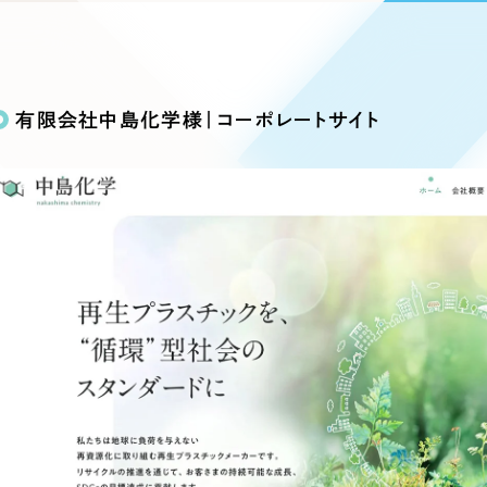
込み検索
ブランディング（ロゴ・印刷物）
ブランディング支援
・プロジェクト
広報ブログ
（90件）
／
マーケティング代行
リーピーの取り組みに関するお知らせ・イベントの様子を
策によるアクセス獲得、反響獲得などの"Webマーケティン
その他
（1件）
オプションサービス
代表ブログ
などのオフライン領域のマーケティングまでまるっと代行
有限会社中島化学様｜コーポレートサイト
代表川口が経営・Web戦略・地方創生に関する情報を発
お客様インタビュー
メールマガジンアーカイブ
過去に配信したメールマガジンのアーカイブ
制作実績
イト・サービスサイト
求人・採用サイト
E
すべて
（624件）
コーポレート・企業サイト
（278件
ディングページ）
キャンペーン・プロモーション
ブ
ブランドサイト・サービスサイト
（
サイト
求人・採用サイト
（61件）
ECサイト（オンラインショップ）
（
ポータルサイト・メディアサイト
（
LP（ランディングページ）
（28件）