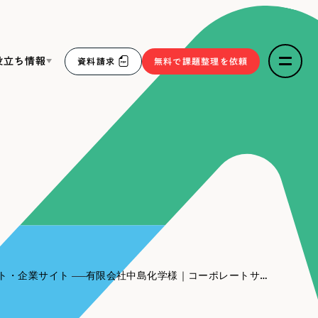
役立ち情報
資料請求
無料で課題整理を依頼
ce
リープ・リクルーティング
／
採用業務代行
求人票作成・面接など各種業務代行、採用の仕組み作り支
３点セット
援
リープ・キャリア
／
人材紹介サービス
sへの取り組み
完全成功報酬型のスカウト型ハイクラス人材紹介（岐阜・愛
知）
報
ト・企業サイト
有限会社中島化学様｜コーポレートサイト
2件）