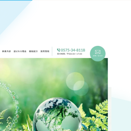
Pace
／
クラウド型工数管理ツール
日報ツールで案件ごとの営業利益をリアルタイムに可視化
発信
信
Cサイト（オンラインショップ）
）
ランディング（ロゴ・印刷物）
85件）
43件）
39件）