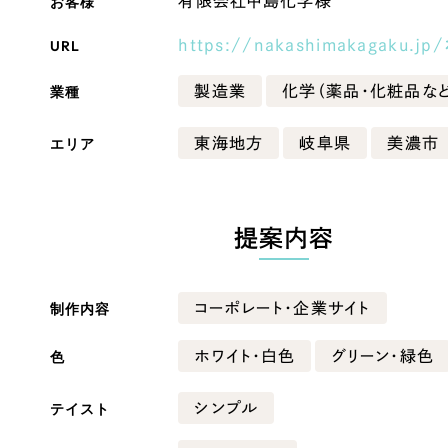
お客様
有限会社中島化学様
Company
URL
https://nakashimakagaku.jp/
業種
製造業
化学（薬品・化粧品など
会社情報
エリア
東海地方
岐阜県
美濃市
会社概要
・黒色
ベージュ・茶色
代表挨拶
SDGsに向けた取り組み
提案内容
ー・黄色
グリーン・緑色
メディア掲載と取材依頼
新着情報
制作内容
コーポレート・企業サイト
・桃色
カラフル・多色
採用情報
色
ホワイト・白色
グリーン・緑色
ブログ
テイスト
シンプル
リーピーブログ
代表ブログ