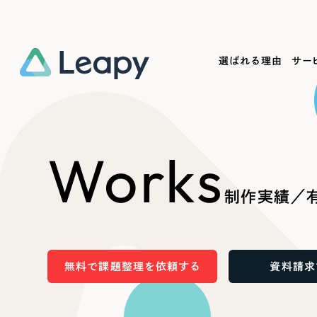
選ばれる理由
サー
Service
Works
Company
Useful
Works
サービス紹介
制作実績
会社概要
お役立ち情報
We
制作実績／有
一過性の広告に頼らず、
全国1,400社以上の支援実績
可能性をひらくデザインで
リーピーによるお役立ち情報を
コー
「仕組み」と「ノウハウ」を残す資産型DX
ら
しあわせな毎日をつくる
ます
支援をご提供します
実績の一部をご紹介します
EC
無料で課題整理を依頼する
資料請求
?
ブックマークしたサイ