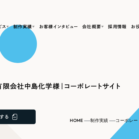
ビス
制作実績
お客様インタビュー
会社概要
採用情報
お
Web Produ
すべて
（624件）
コーポレート・企業サイト
（278件）
リーピーがわかる資料３点セット
bサイト制作
ブランドサイト・サービスサイト
リーピーが選ばれる理由
（85件）
リーピーのWebサイト制作・会社概要・サービスがわかる
会社概要
限会社中島化学様｜コーポレートサイト
の中か
ご紹介し
求人・採用サイト
お役立ち資料
（61件）
Webサイト制作
ポレートサイト制作
採用サイト制作
代表挨拶
SDG
すぐに使える資料をダウンロード
ECサイト（オンラインショップ）
（43件）
コーポレートサイト制作
サイト制作
ブランドサイト制作
ポータルサイト・メディアサイト
メディア掲載・取材依頼
新着情
（39件）
する
採用サイト制作
HOME
制作実績
コーポレー
LP（ランディングページ）
（28件）
よくある質問
ト
ECサイト制作
リーピーブログ
採用情報
キャンペーン・プロモーションサイト
（1
ブランドサイト制作
Webデザイン・Webマーケティングに関する情報を発信