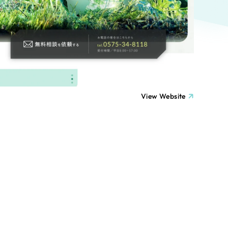
ト
（12件）
90件）
療・福祉
g
士業
View Website
）
教育
ケティング代行
林・水産
業務代行
PO・一般社団法人