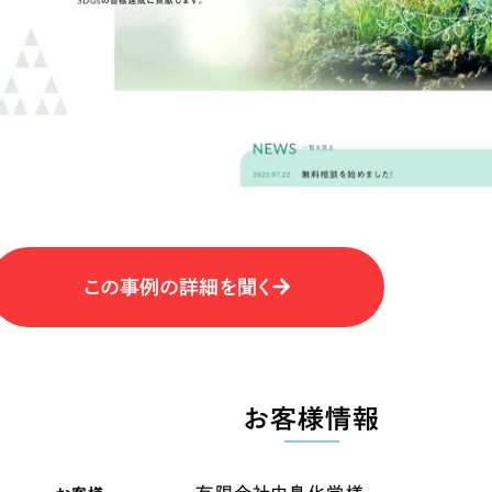
キャンペーン・プロモーションサイ
ブランディング（ロゴ・印刷物）
（
その他
（1件）
卸売・小売
医
Outsourcin
ャー
人材紹介・派遣
アウトソーシング（代行支援
テ
IT・インターネット
この事例の詳細を聞く
リープ・プロジェクト
「反響強化」を目的としたマー
ィア・放送
不動産
農
リープ・リクルーティング
「採用強化」を目的とした採用
お客様情報
ービス業
物流・運送
N
その他のサービス