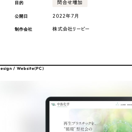
目的
問合せ増加
広報ブログ
公開日
2022年7月
メルマガアーカイブ
制作会社
株式会社リーピー
プライバシーポリシー
情報セキュ
esign / Website(PC)
クッキーポリシー
サイトマップ
客様も歓迎。
セプトの策定からお任
化するサイト構成、デザ