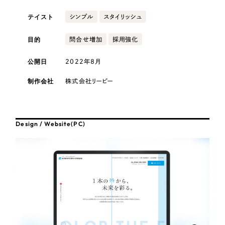
採用DX支援
その他のサービス
テイスト
シンプル
スタイリッシュ
医療・福祉
リープ・リクルーティング
／
採用業務代行
プライバシーポリシー
情報セキュリティ方針
求人票作成・面接など各種業務代行、採用の仕組み作り支援
目的
問合せ増加
採用強化
AI倫理ポリシー
クッキーポリシー
サイトマップ
リープ・キャリア
コンサルティング・調査
／
人材紹介サービス
公開日
2022年8月
ウェブアクセシビリティ方針
完全成功報酬型のスカウト型ハイクラス人材紹介（岐阜・愛知）
観光・レジャー
制作会社
株式会社リーピー
カイゼンDX支援
人材紹介・派遣
Pace
／
クラウド型工数管理ツール
Design / Website(PC)
日報ツールで案件ごとの営業利益をリアルタイムに可視化
士業
制作実績
自治体・官公庁
Works
美容・エステ
制作実績
IT・インターネット
全国1,400社以上の支援実績の中から
実績の