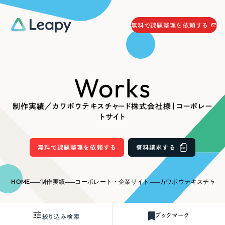
058-215-0066
無料で課題整理を依頼する
24時間受付
無料で課題整理を依頼する
Works
資料請求
する
資料請求する
制作実績／カワボウテキスチャード株式会社様｜コーポレー
無料で課題整理を依頼
する
トサイト
Company
無料で課題整理を依頼する
資料請求する
会社情報
採用情報
Web Produce
HOME
制作実績
コーポレート・企業サイト
カワボウテキスチャード株式
お役立ち情報
リーピーが選ばれる理由
会社概要
ブックマーク
絞り込み検索