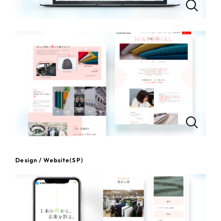
一部をご紹介します
教育
ブックマークしたサイト
インフラ関連
広告・メディア・放送
不動産
農林・水産
すべて
（624件）
コーポレート・企業サイト
（278件）
金融・保険業
Design / Website(SP)
ブランドサイト・サービスサイト
（85件）
その他サービス業
求人・採用サイト
（61件）
ECサイト（オンラインショップ）
（43件）
物流・運送