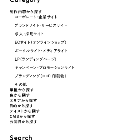
制作内容から探す
オレンジ・橙色
コーポレート・企業サイト
ブランドサイト・サービスサイト
イエロー・黄色
求人・採用サイト
ECサイト（オンラインショップ）
グリーン・緑色
ポータルサイト・メディアサイト
LP（ランディングページ）
ブルー・青色
キャンペーン・プロモーションサイト
ブランディング（ロゴ・印刷物）
その他
パープル・紫色
業種から探す
色から探す
エリアから探す
ピンク・桃色
目的から探す
テイストから探す
CMSから探す
カラフル・多色
公開日から探す
Search
その他