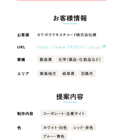
LP（ランディングページ）
（28件）
マーケティングDX支援
LP（ランディングページ）
キャンペーン・プロモーションサイト
（12件）
お客様情報
Webサイト制作
ブランディング（ロゴ・印刷物）
キャンペーン・プロモーション
（90件）
サイト
その他
（1件）
お客様
カワボウテキスチャード株式会社様
コーポレートサイト制作
オプションサービス
URL
https://www.3930311.co.jp/
ブランディング（ロゴ・印刷物）
採用サイト制作
お客様インタビュー
業種
製造業
化学（薬品・化粧品など）
ECサイト制作
その他
エリア
東海地方
岐阜県
羽島市
Outsourcing
ブランドサイト制作
業種
?
よくある質問
アウトソーシング（代行支援）
提案内容
リープ・プロジェクト
製造業
「反響強化」を目的としたマーケティング代行
リープ・プロジェクト
制作内容
コーポレート・企業サイト
／
マーケティング代行
建設・建築
リープ・リクルーティング
SEO対策によるアクセス獲得、反響獲得などの"Webマーケティング"から、
ライン領域のマーケティングまでまるっと代行
色
ホワイト・白色
レッド・赤色
「採用強化」を目的とした採用業務代行
ブルー・青色
卸売・小売