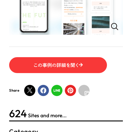
ポータルサイト・メディアサイト
（39件）
LP（ランディングページ）
（28件）
NPO・一般社団法人
キャンペーン・プロモーションサイト
（12件）
ブランディング（ロゴ・印刷物）
人材サービス
（90件）
その他
（1件）
その他
お客様インタビュー
色
この事例の詳細を聞く
ホワイト・白色
Share
グレー・黒色
624
ベージュ・茶色
Sites and more...
Category
レッド・赤色