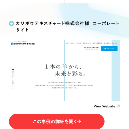
Webサイト制作
Works
絞り込み検
選ばれる理由
コーポレートサイト制作
Search
索
採用サイト制作
カワボウテキスチャード株式会社様｜コーポレート
サービス
サイト
ECサイト制作
制作内容
Service
ブランドサイト制作
サービス紹介
ブランディング支援
コーポレート・企業サイト
一過性の広告に頼らず、
「仕組み」と「ノウハウ」
制作実績
を残す資産型DX支援をご提供します
ブランドサイト・サービスサイト
すべて
（624件）
コーポレート・企業サイト
（278件）
求人・採用サイト
ブランドサイト・サービスサイト
（85件）
求人・採用サイト
ECサイト（オンラインショップ）
（61件）
View Website
ECサイト（オンラインショップ）
（43件）
ポータルサイト・メディアサイト
この事例の詳細を聞く
ポータルサイト・メディアサイト
（39件）