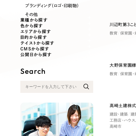
業種
ブランディング（ロゴ・印刷物）
その他
業種から探す
川辺町第３こ
色から探す
エリアから探す
製造業
建設・建築
教育
保育園・
目的から探す
テイストから探す
CMSから探す
コンサルティング・調査
観光・レジ
公開日から探す
大野保育園様
Search
自治体・官公庁
美容・エス
教育
保育園・
インフラ関連
広告・メデ
高崎土建株式
金融・保険業
その他サ
建設・建築
建
工務店・ハウス
高崎市
人材サービス
その他