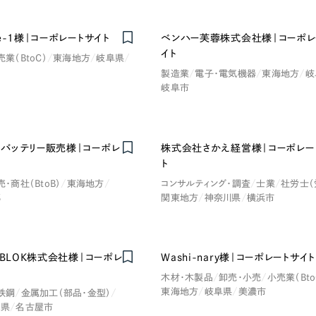
Company
e-1様｜コーポレートサイト
ベンハー芙蓉株式会社様｜コーポレ
イト
売業（BtoC）
東海地方
岐阜県
製造業
電子・電気機器
東海地方
岐
会社情報
岐阜市
会社概要
・黒色
ベージュ・茶色
代表挨拶
バッテリー販売様｜コーポレ
株式会社さかえ経営様｜コーポレー
SDGsに向けた取り組み
ト
ー・黄色
グリーン・緑色
メディア掲載と取材依頼
売・商社（BtoB）
東海地方
コンサルティング・調査
士業
社労士（
郡
関東地方
神奈川県
横浜市
新着情報
・桃色
カラフル・多色
採用情報
OBLOK株式会社様｜コーポレ
Washi-nary様｜コーポレートサイト
ブログ
木材・木製品
卸売・小売
小売業（Bto
リーピーブログ
東海地方
岐阜県
美濃市
鉄鋼
金属加工（部品・金型）
知県
名古屋市
代表ブログ