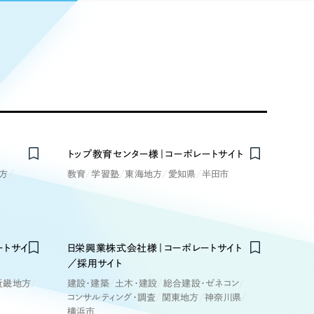
Pace
／
クラウド型工数管理ツール
日報ツールで案件ごとの営業利益をリアルタイムに可視化
発信
信
Cサイト（オンラインショップ）
トップ教育センター様｜コーポレートサイト
方
教育
学習塾
東海地方
愛知県
半田市
）
ランディング（ロゴ・印刷物）
85件）
ートサイ
日栄興業株式会社様｜コーポレートサイト
43件）
／採用サイト
39件）
近畿地方
建設・建築
土木・建設
総合建設・ゼネコン
コンサルティング・調査
関東地方
神奈川県
横浜市