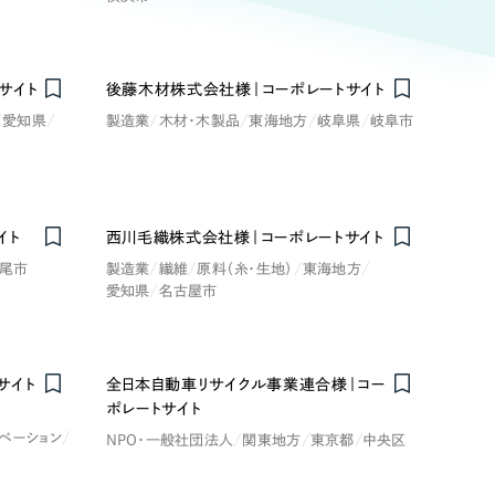
ト
（12件）
90件）
サイト
後藤木材株式会社様｜コーポレートサイト
療・福祉
愛知県
製造業
木材・木製品
東海地方
岐阜県
岐阜市
g
士業
イト
西川毛織株式会社様｜コーポレートサイト
）
教育
尾市
製造業
繊維
原料（糸・生地）
東海地方
愛知県
名古屋市
ケティング代行
林・水産
業務代行
サイト
全日本自動車リサイクル事業連合様｜コー
ポレートサイト
PO・一般社団法人
ノベーション
NPO・一般社団法人
関東地方
東京都
中央区