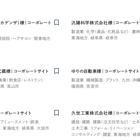
広報ブログ
メルマガアーカイブ
+（カデンザ）様｜コーポレート
汎陽科学株式会社様｜コーポレート
製造業
化学（薬品・化粧品など）
農林
東海地方
岐阜県
岐阜市
美容院・ヘアサロン
関東地方
市
プライバシーポリシー
情報セキュ
武蔵様｜コーポレートサイト
ゆりの自動車様｜コーポレートサイト
クッキーポリシー
サイトマップ
食業（飲食店・レストラン）
製造業
機械製造・プラント
九州・沖
阜県
高山市
福岡県
宮若市
客様も歓迎。
セプトの策定からお任
化するサイト構成、デザ
コーポレートサイト
久世工業株式会社様｜コーポレート
アミューズメント・娯楽
建設・建築
建築（注文住宅など）
土木
ム
東海地方
岐阜県
大垣市
土木工事
リフォーム・リノベーション
コンサルティング・調査
東海地方
岐