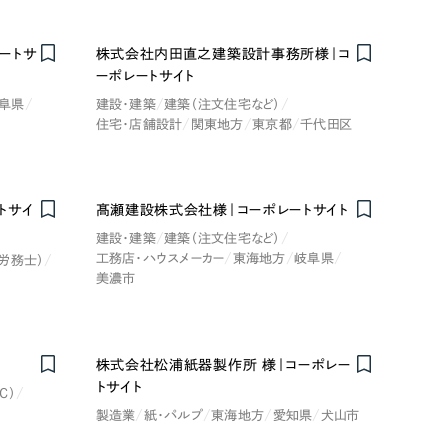
ートサ
株式会社内田直之建築設計事務所様｜コ
ーポレートサイト
阜県
建設・建築
建築（注文住宅など）
住宅・店舗設計
関東地方
東京都
千代田区
レッド・赤色
トサイ
髙瀬建設株式会社様｜コーポレートサイト
建設・建築
建築（注文住宅など）
ブルー・青色
工務店・ハウスメーカー
東海地方
岐阜県
労務士）
美濃市
その他
株式会社松浦紙器製作所 様｜コーポレー
トサイト
C）
製造業
紙・パルプ
東海地方
愛知県
犬山市