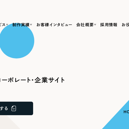
ビス
制作実績
お客様インタビュー
会社概要
採用情報
お
Web Produ
すべて
（624件）
コーポレート・企業サイト
（278件）
リーピーがわかる資料３点セット
bサイト制作
ブランドサイト・サービスサイト
リーピーが選ばれる理由
（85件）
リーピーのWebサイト制作・会社概要・サービスがわかる
会社概要
ーポレート・企業サイト
の中か
ご紹介し
求人・採用サイト
お役立ち資料
（61件）
Webサイト制作
ポレートサイト制作
採用サイト制作
代表挨拶
SDG
すぐに使える資料をダウンロード
ECサイト（オンラインショップ）
（43件）
コーポレートサイト制作
サイト制作
ブランドサイト制作
ポータルサイト・メディアサイト
メディア掲載・取材依頼
新着情
（39件）
する
採用サイト制作
H
LP（ランディングページ）
（28件）
よくある質問
ト
ECサイト制作
リーピーブログ
採用情報
キャンペーン・プロモーションサイト
（1
ブランドサイト制作
Webデザイン・Webマーケティングに関する情報を発信