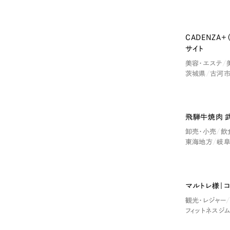
CADENZA
サイト
美容・エステ
茨城県
古河
Contact Us
飛騨牛焼肉 
卸売・小売
飲
東海地方
岐
初めてのサイト制作で何をすればいいかお困りのお
現状の課題抽出やサイトの目的の整理、サイトコン
せください。もちろん、Web集客の戦略設計を具現
マルトレ様｜
イン、機能面までご提案します。
観光・レジャー
フィットネスジ