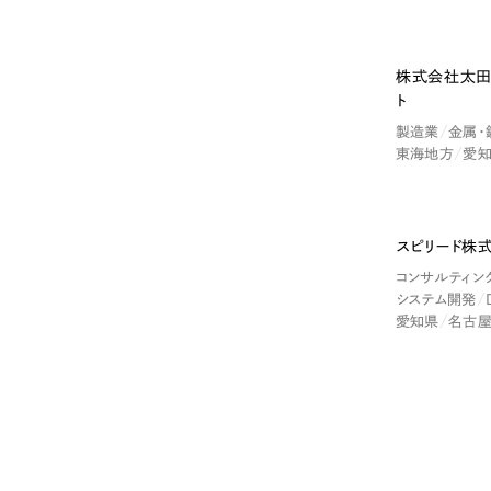
058-215-00
24時間受付
株式会社太田
ト
無料で課題整理を依頼する
製造業
金属・
東海地方
愛
資料請求する
スピリード株
コンサルティン
システム開発
愛知県
名古