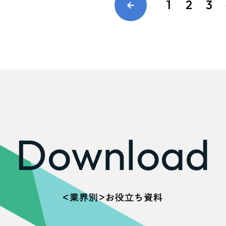
1
2
3
Download
＜業界別＞お役立ち資料