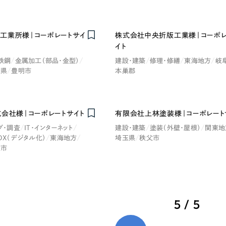
66
工業所様｜コーポレートサイ
株式会社中央折版工業様｜コーポレ
イト
鉄鋼
金属加工（部品・金型）
建設・建築
修理・修繕
東海地方
岐
知県
豊明市
本巣郡
式会社様｜コーポレートサイト
有限会社上林塗装様｜コーポレート
グ・調査
IT・インターネット
建設・建築
塗装（外壁・屋根）
関東地
DX（デジタル化）
東海地方
埼玉県
秩父市
屋市
5 / 5