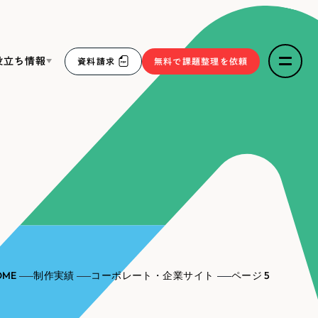
役立ち情報
資料請求
無料で課題整理を依頼
ce
リープ・リクルーティング
／
採用業務代行
求人票作成・面接など各種業務代行、採用の仕組み作り支
３点セット
援
リープ・キャリア
／
人材紹介サービス
sへの取り組み
完全成功報酬型のスカウト型ハイクラス人材紹介（岐阜・愛
知）
報
OME
制作実績
コーポレート・企業サイト
ページ 5
2件）