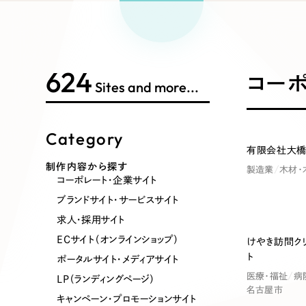
Works Search
絞り
リープ
SEO対
グ"から、
広報支援
624
制作内容
コーポ
Sites and more...
Category
コーポレート・企業サイト
ブランドサ
有限会社大橋
制作内容から探す
製造業
木材・
コーポレート・企業サイト
ポータルサイト・メディアサイト
LP（ラン
ブランドサイト・サービスサイト
求人・採用サイト
ECサイト（オンラインショップ）
けやき訪問ク
ト
その他
ポータルサイト・メディアサイト
医療・福祉
病
LP（ランディングページ）
名古屋市
キャンペーン・プロモーションサイト