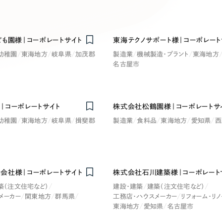
キャンペーン・プロモーションサイ
ブランディング（ロゴ・印刷物）
（
その他
（1件）
ども園様｜コーポレートサイト
東海テクノサポート様｜コーポレート
卸売・小売
医
幼稚園
東海地方
岐阜県
加茂郡
製造業
機械製造・プラント
東海地方
名古屋市
Outsourcin
ャー
人材紹介・派遣
｜コーポレートサイト
株式会社松鶴園様｜コーポレートサ
アウトソーシング（代行支援
テ
IT・インターネット
幼稚園
東海地方
岐阜県
揖斐郡
製造業
食料品
東海地方
愛知県
西
リープ・プロジェクト
「反響強化」を目的としたマー
ィア・放送
不動産
農
リープ・リクルーティング
「採用強化」を目的とした採用
会社様｜コーポレートサイト
株式会社石川建築様｜コーポレート
ービス業
物流・運送
N
築（注文住宅など）
建設・建築
建築（注文住宅など）
メーカー
関東地方
群馬県
工務店・ハウスメーカー
リフォーム・リ
その他のサービス
東海地方
愛知県
名古屋市