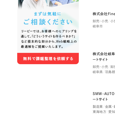
株式会社Fin
色
卸売・小売
小
岐阜市
ホワイト・白色
グレー
株式会社岐阜
ートサイト
オレンジ・橙色
イエロ
卸売・小売
卸
岐阜県
羽島
パープル・紫色
ピンク
SMW-AUT
ートサイト
製造業
金属・
さらに条件を追加する
東海地方
愛