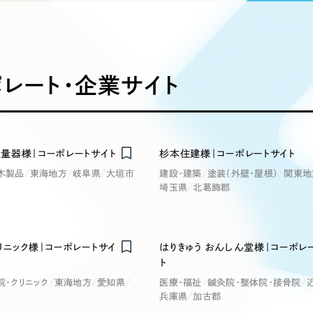
込み検索
ブランディング（ロゴ・印刷物）
ブランディング支援
・プロジェクト
広報ブログ
（90件）
／
マーケティング代行
リーピーの取り組みに関するお知らせ・イベントの様子を
策によるアクセス獲得、反響獲得などの"Webマーケティン
その他
（1件）
オプションサービス
代表ブログ
などのオフライン領域のマーケティングまでまるっと代行
代表川口が経営・Web戦略・地方創生に関する情報を発
レート・企業サイト
お客様インタビュー
メールマガジンアーカイブ
過去に配信したメールマガジンのアーカイブ
制作実績
イト・サービスサイト
求人・採用サイト
E
量器様｜コーポレートサイト
杉本住建様｜コーポレートサイト
すべて
（624件）
木製品
東海地方
岐阜県
大垣市
建設・建築
塗装（外壁・屋根）
関東地
コーポレート・企業サイト
（278件
埼玉県
北葛飾郡
ディングページ）
キャンペーン・プロモーション
ブ
ブランドサイト・サービスサイト
（
サイト
求人・採用サイト
（61件）
ECサイト（オンラインショップ）
リニック様｜コーポレートサイ
はりきゅう おんしん堂様｜コーポレ
（
ト
ポータルサイト・メディアサイト
（
院・クリニック
東海地方
愛知県
医療・福祉
鍼灸院・整体院・接骨院
LP（ランディングページ）
（28件）
兵庫県
加古郡