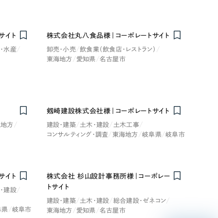
サイト
株式会社丸八食品様｜コーポレートサイト
・水産
卸売・小売
飲食業（飲食店・レストラン）
東海地方
愛知県
名古屋市
リティ方針
AI倫理ポリシー
剱崎建設株式会社様｜コーポレートサイト
ウェブアクセシビリティ方針
縄地方
建設・建築
土木・建設
土木工事
コンサルティング・調査
東海地方
岐阜県
岐阜市
サイト
株式会社 杉山設計事務所様｜コーポレー
トサイト
・建設
建設・建築
土木・建設
総合建設・ゼネコン
阜県
岐阜市
東海地方
愛知県
名古屋市