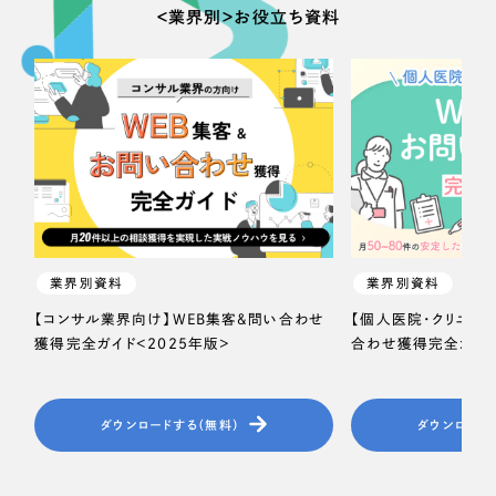
一部をご紹介します
＜業界別＞お役立ち資料
教育
ブックマークしたサイト
インフラ関連
広告・メディア・放送
不動産
農林・水産
業界別資料
業界別資料
すべて
【コンサル業界向け】WEB集客＆問い合わせ
【個人医院・クリニッ
（624件）
金融・保険業
獲得完全ガイド＜2025年版＞
合わせ獲得完全ガイド
コーポレート・企業サイト
（278件）
ブランドサイト・サービスサイト
（85件）
その他サービス業
求人・採用サイト
ダウンロードする（無料）
ダウンロード
（61件）
物流・運送
ECサイト（オンラインショップ）
（43件）