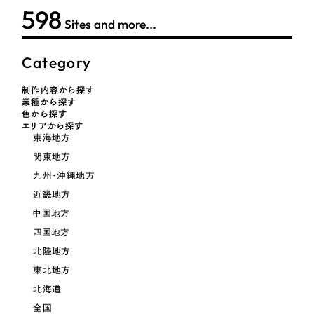
LP（ランディングページ）
（28件）
マーケティングDX支援
600
Sites and more...
キャンペーン・プロモーションサイト
（12件）
キャンペーン・プロモーション
Webサイト制作
ブランディング（ロゴ・印刷物）
（90件）
サイト
Category
その他
（1件）
コーポレートサイト制作
制作内容から探す
ブランディング（ロゴ・印刷物）
業種から探す
オプションサービス
採用サイト制作
色から探す
エリアから探す
お客様インタビュー
その他
東海地方
ECサイト制作
関東地方
業種
Outsourcing
ブランドサイト制作
九州・沖縄地方
近畿地方
?
よくある質問
アウトソーシング（代行支援）
中国地方
製造業
リープ・プロジェクト
四国地方
「反響強化」を目的としたマーケティング代行
北陸地方
リープ・プロジェクト
建設・建築
／
マーケティング代行
東北地方
リープ・リクルーティング
SEO対策によるアクセス獲得、反響獲得などの"Webマーケティング"から、
ライン領域のマーケティングまでまるっと代行
北海道
「採用強化」を目的とした採用業務代行
卸売・小売
全国