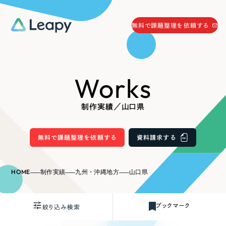
058-215-0066
無料で課題整理を依頼する
24時間受付
無料で課題整理を依頼する
Works
資料請求
する
資料請求する
制作実績／山口県
無料で課題整理を依頼
する
Company
無料で課題整理を依頼する
資料請求する
会社情報
採用情報
HOME
制作実績
九州・沖縄地方
山口県
Web Produce
お役立ち情報
ブックマーク
絞り込み検索
リーピーが選ばれる理由
会社概要