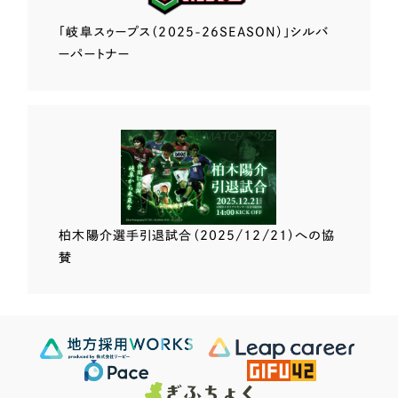
「岐阜スゥープス
（2025-26SEASON）」
シルバ
ーパートナー
柏木陽介選手
引退試合（2025/12/21）
への協
賛