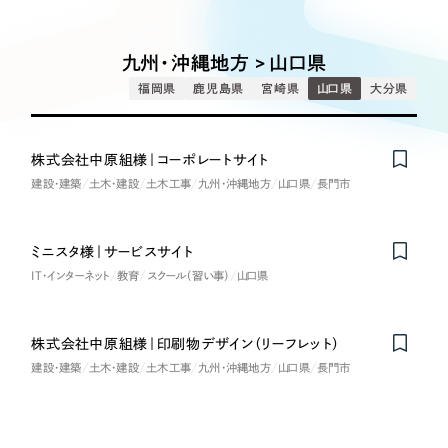
Works
絞り込み検
Webサイト制作
選ばれる理由
Search
索
コーポレートサイト制作
九州・沖縄地方 > 山口県
採用サイト制作
サービス
福岡県
鹿児島県
宮崎県
山口県
大分県
制作内容
ECサイト制作
Service
ブランドサイト制作
株式会社中原組様｜コーポレートサイト
コーポレート・企業サイト
サービス紹介
ブランディング支援
建設・建築
土木・建設
土木工事
九州・沖縄地方
山口県
長門市
一過性の広告に頼らず、
「仕組み」と「ノウハウ」
制作実績
ブランドサイト・サービスサイト
を残す資産型DX支援をご提供します
ミニスタ様｜サービスサイト
すべて
（624件）
IT・インターネット
教育
スクール（習い事）
山口県
求人・採用サイト
コーポレート・企業サイト
（278件）
ブランドサイト・サービスサイト
（85件）
ECサイト（オンラインショップ）
株式会社中原組様｜印刷物デザイン（リーフレット）
求人・採用サイト
（61件）
建設・建築
土木・建設
土木工事
九州・沖縄地方
山口県
長門市
ECサイト（オンラインショップ）
ポータルサイト・メディアサイト
（43件）
ポータルサイト・メディアサイト
（39件）
LP（ランディングページ）