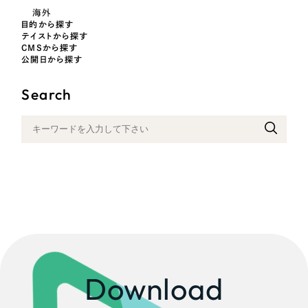
採用DX支援
その他のサービス
海外
医療・福祉
目的から探す
リープ・リクルーティング
／
採用業務代行
テイストから探す
CMSから探す
プライバシーポリシー
情報セキュリティ方針
求人票作成・面接など各種業務代行、採用の仕組み作り支援
コンサルティング・調査
公開日から探す
AI倫理ポリシー
クッキーポリシー
サイトマップ
リープ・キャリア
／
人材紹介サービス
ウェブアクセシビリティ方針
完全成功報酬型のスカウト型ハイクラス人材紹介（岐阜・愛知）
Search
観光・レジャー
カイゼンDX支援
人材紹介・派遣
Pace
／
クラウド型工数管理ツール
日報ツールで案件ごとの営業利益をリアルタイムに可視化
士業
自治体・官公庁
制作実績
Works
美容・エステ
制作実績
Download
IT・インターネット
全国1,400社以上の支援実績の中から
実績の