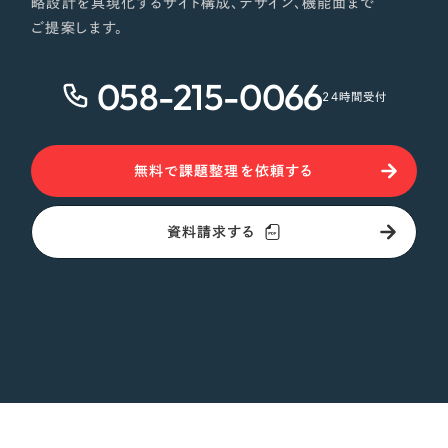
略設計を具現化するサイト構成、デザイン、機能面まで
ご提案します。
オレンジ・橙色
058-215-0066
イエロー・黄色
24時間受付
グリーン・緑色
無料で課題整理を依頼する
ブルー・青色
資料請求する
パープル・紫色
ピンク・桃色
カラフル・多色
その他