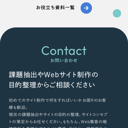
ポータルサイト・メディアサイト
（39件）
NPO・一般社団法人
お役立ち資料一覧
LP（ランディングページ）
（28件）
キャンペーン・プロモーションサイト
（12件）
人材サービス
ブランディング（ロゴ・印刷物）
（90件）
その他
その他
（1件）
Contact
色
お客様インタビュー
お問い合わせ
ホワイト・白色
課題抽出やWebサイト制作の
目的整理からご相談ください
グレー・黒色
初めてのサイト制作で何をすればいいかお困りのお客
ベージュ・茶色
様も歓迎。
現状の課題抽出やサイトの目的の整理、サイトコンセプ
レッド・赤色
トの策定からお任せください。もちろん、Web集客の戦