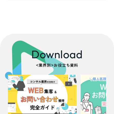
採用DX支援
その他のサービス
医療・福祉
リープ・リクルーティング
／
採用業務代行
プライバシーポリシー
情報セキュリティ方針
求人票作成・面接など各種業務代行、採用の仕組み作り支援
コンサルティング・調査
AI倫理ポリシー
クッキーポリシー
サイトマップ
リープ・キャリア
／
人材紹介サービス
ウェブアクセシビリティ方針
完全成功報酬型のスカウト型ハイクラス人材紹介（岐阜・愛知）
観光・レジャー
カイゼンDX支援
Download
人材紹介・派遣
Pace
／
クラウド型工数管理ツール
日報ツールで案件ごとの営業利益をリアルタイムに可視化
士業
＜業界別＞お役立ち資料
自治体・官公庁
制作実績
Works
美容・エステ
制作実績
IT・インターネット
全国1,400社以上の支援実績の中から
実績の