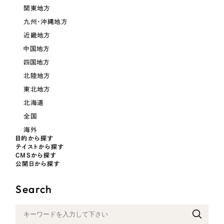
LP（ランディングページ）
（28件）
マーケティングDX支援
関東地方
キャンペーン・プロモーションサイト
（12件）
九州・沖縄地方
キャンペーン・プロモーション
Webサイト制作
ブランディング（ロゴ・印刷物）
近畿地方
（90件）
サイト
中国地方
その他
（1件）
コーポレートサイト制作
四国地方
ブランディング（ロゴ・印刷物）
オプションサービス
北陸地方
採用サイト制作
東北地方
お客様インタビュー
その他
ECサイト制作
北海道
全国
業種
Outsourcing
ブランドサイト制作
海外
目的から探す
?
よくある質問
テイストから探す
アウトソーシング（代行支援）
製造業
CMSから探す
公開日から探す
リープ・プロジェクト
「反響強化」を目的としたマーケティング代行
リープ・プロジェクト
建設・建築
／
マーケティング代行
Search
リープ・リクルーティング
SEO対策によるアクセス獲得、反響獲得などの"Webマーケティング"から、
ライン領域のマーケティングまでまるっと代行
「採用強化」を目的とした採用業務代行
卸売・小売