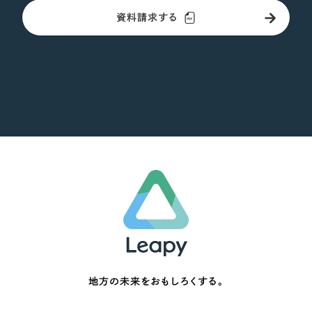
資料請求する
オレンジ・橙色
イエロー・黄色
グリーン・緑色
ブルー・青色
パープル・紫色
ピンク・桃色
カラフル・多色
地方の未来をおもしろくする。
その他