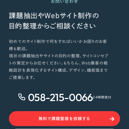
ポータルサイト・メディアサイト
お問い合わせ
（39件）
NPO・一般社団法人
LP（ランディングページ）
（28件）
課題抽出やWebサイト制作の
キャンペーン・プロモーションサイト
（12件）
人材サービス
目的整理からご相談ください
ブランディング（ロゴ・印刷物）
（90件）
その他
その他
（1件）
初めてのサイト制作で何をすればいいかお困りのお客
様も歓迎。
色
現状の課題抽出やサイトの目的の整理、サイトコンセプ
お客様インタビュー
トの策定からお任せください。もちろん、Web集客の戦
略設計を具現化するサイト構成、デザイン、機能面まで
ホワイト・白色
ご提案します。
グレー・黒色
058-215-0066
24時間受付
ベージュ・茶色
無料で課題整理を依頼する
レッド・赤色