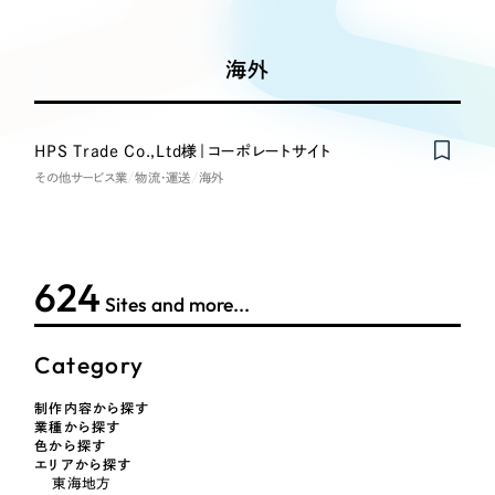
Works
絞り込み検
Webサイト制作
選ばれる理由
Search
索
コーポレートサイト制作
海外
採用サイト制作
サービス
制作内容
ECサイト制作
Service
HPS Trade Co.,Ltd様｜コーポレートサイト
Nominee
ブランドサイト制作
その他サービス業
物流・運送
海外
コーポレート・企業サイト
サービス紹介
ブランディング支援
一過性の広告に頼らず、
「仕組み」と「ノウハウ」
制作実績
ブランドサイト・サービスサイト
を残す資産型DX支援をご提供します
624
すべて
（624件）
Sites and more...
求人・採用サイト
コーポレート・企業サイト
（278件）
ブランドサイト・サービスサイト
（85件）
Category
ECサイト（オンラインショップ）
求人・採用サイト
（61件）
制作内容から探す
ECサイト（オンラインショップ）
業種から探す
ポータルサイト・メディアサイト
（43件）
色から探す
ポータルサイト・メディアサイト
エリアから探す
（39件）
東海地方
LP（ランディングページ）