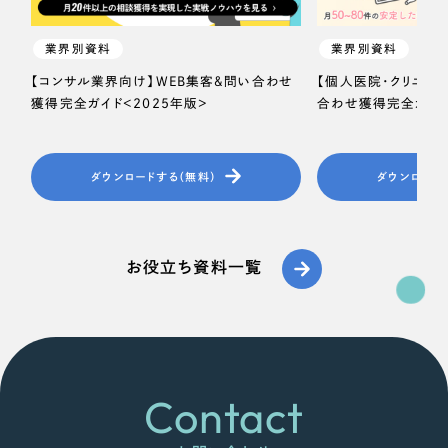
一部をご紹介します
教育
業界別資料
業界別資料
ブックマークしたサイト
インフラ関連
【コンサル業界向け】WEB集客＆問い合わせ
【個人医院・クリニッ
獲得完全ガイド＜2025年版＞
合わせ獲得完全ガイド
広告・メディア・放送
ダウンロードする（無料）
ダウンロード
不動産
農林・水産
お役立ち資料一覧
すべて
（624件）
金融・保険業
コーポレート・企業サイト
（278件）
ブランドサイト・サービスサイト
（85件）
その他サービス業
求人・採用サイト
（61件）
Contact
物流・運送
ECサイト（オンラインショップ）
（43件）