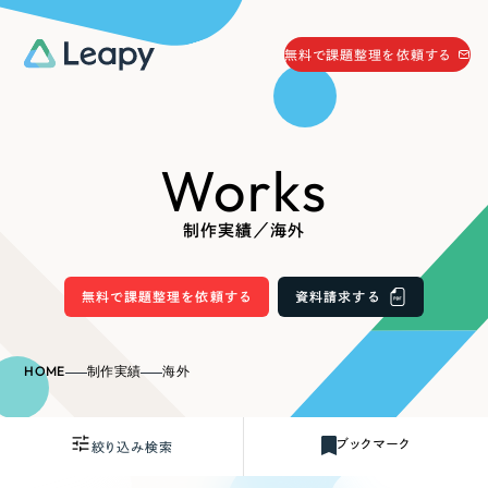
058-215-0066
無料で課題整理を依頼する
24時間受付
無料で課題整理を依頼する
Works
資料請求
する
資料請求する
制作実績／海外
無料で課題整理を依頼
する
Company
無料で課題整理を依頼する
資料請求する
会社情報
採用情報
HOME
制作実績
海外
Web Produce
お役立ち情報
ブックマーク
絞り込み検索
リーピーが選ばれる理由
会社概要