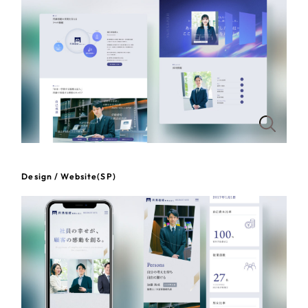
一部をご紹介します
教育
ブックマークしたサイト
インフラ関連
広告・メディア・放送
不動産
農林・水産
Design / Website(SP)
すべて
（624件）
金融・保険業
コーポレート・企業サイト
（278件）
ブランドサイト・サービスサイト
（85件）
その他サービス業
求人・採用サイト
（61件）
物流・運送
ECサイト（オンラインショップ）
（43件）