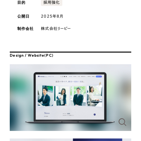
採用DX支援
目的
その他のサービス
採用強化
医療・福祉
リープ・リクルーティング
公開日
2025年8月
／
採用業務代行
プライバシーポリシー
情報セキュリティ方針
求人票作成・面接など各種業務代行、採用の仕組み作り支援
コンサルティング・調査
制作会社
株式会社リーピー
AI倫理ポリシー
クッキーポリシー
サイトマップ
リープ・キャリア
／
人材紹介サービス
ウェブアクセシビリティ方針
完全成功報酬型のスカウト型ハイクラス人材紹介（岐阜・愛知）
観光・レジャー
Design / Website(PC)
カイゼンDX支援
人材紹介・派遣
Pace
／
クラウド型工数管理ツール
日報ツールで案件ごとの営業利益をリアルタイムに可視化
士業
自治体・官公庁
制作実績
Works
美容・エステ
制作実績
IT・インターネット
全国1,400社以上の支援実績の中から
実績の