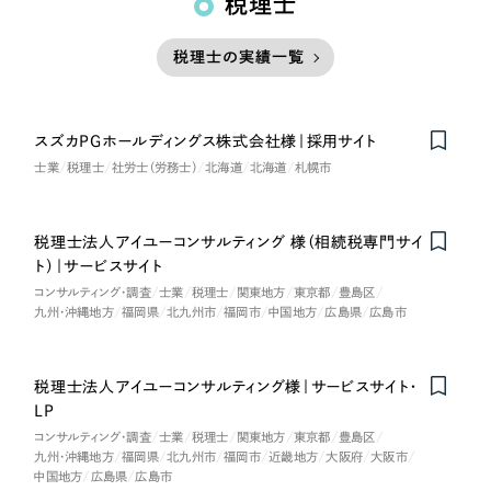
税理士
税理士の実績一覧
スズカPGホールディングス株式会社様｜採用サイト
士業
税理士
社労士（労務士）
北海道
北海道
札幌市
税理士法人アイユーコンサルティング 様（相続税専門サイ
ト）｜サービスサイト
コンサルティング・調査
士業
税理士
関東地方
東京都
豊島区
九州・沖縄地方
福岡県
北九州市
福岡市
中国地方
広島県
広島市
税理士法人アイユーコンサルティング様｜サービスサイト・
LP
コンサルティング・調査
士業
税理士
関東地方
東京都
豊島区
九州・沖縄地方
福岡県
北九州市
福岡市
近畿地方
大阪府
大阪市
中国地方
広島県
広島市