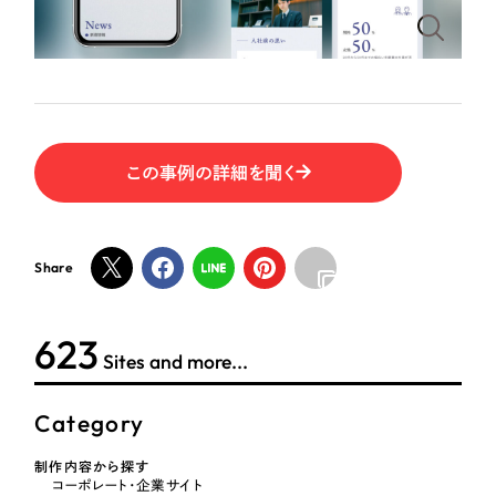
ポータルサイト・メディアサイト
（39件）
NPO・一般社団法人
LP（ランディングページ）
（28件）
キャンペーン・プロモーションサイト
（12件）
人材サービス
ブランディング（ロゴ・印刷物）
（90件）
その他
その他
（1件）
この事例の詳細を聞く
色
お客様インタビュー
Share
ホワイト・白色
624
グレー・黒色
Sites and more...
ベージュ・茶色
Category
レッド・赤色
制作内容から探す
コーポレート・企業サイト