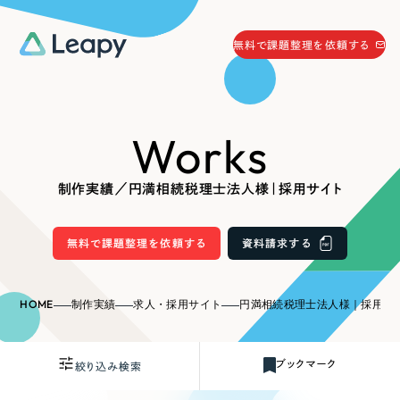
058-215-0066
無料で課題整理を依頼する
24時間受付
無料で課題整理を依頼する
Works
資料請求
する
資料請求する
制作実績／円満相続税理士法人様｜採用サイト
無料で課題整理を依頼
する
Company
無料で課題整理を依頼する
資料請求する
会社情報
採用情報
HOME
制作実績
求人・採用サイト
円満相続税理士法人様｜採用サ
Web Produce
お役立ち情報
ブックマーク
絞り込み検索
リーピーが選ばれる理由
会社概要