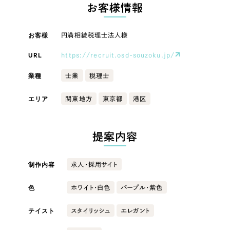
LP（ランディングページ）
（28件）
お客様情報
マーケティングDX支援
キャンペーン・プロモーションサイト
（12件）
キャンペーン・プロモーション
お客様
円満相続税理士法人様
Webサイト制作
ブランディング（ロゴ・印刷物）
（90件）
サイト
その他
（1件）
URL
https://recruit.osd-souzoku.jp/
コーポレートサイト制作
ブランディング（ロゴ・印刷物）
オプションサービス
業種
士業
税理士
採用サイト制作
お客様インタビュー
その他
エリア
関東地方
東京都
港区
ECサイト制作
業種
Outsourcing
ブランドサイト制作
提案内容
?
よくある質問
アウトソーシング（代行支援）
製造業
制作内容
求人・採用サイト
リープ・プロジェクト
「反響強化」を目的としたマーケティング代行
リープ・プロジェクト
色
建設・建築
／
マーケティング代行
ホワイト・白色
パープル・紫色
リープ・リクルーティング
SEO対策によるアクセス獲得、反響獲得などの"Webマーケティング"から、
ライン領域のマーケティングまでまるっと代行
テイスト
スタイリッシュ
エレガント
「採用強化」を目的とした採用業務代行
卸売・小売