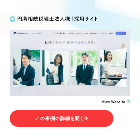
Works
絞り込み検
Webサイト制作
選ばれる理由
Search
索
コーポレートサイト制作
円満相続税理士法人様｜採用サイト
採用サイト制作
サービス
制作内容
ECサイト制作
Service
ブランドサイト制作
コーポレート・企業サイト
サービス紹介
ブランディング支援
一過性の広告に頼らず、
「仕組み」と「ノウハウ」
制作実績
ブランドサイト・サービスサイト
を残す資産型DX支援をご提供します
すべて
（624件）
求人・採用サイト
コーポレート・企業サイト
（278件）
ブランドサイト・サービスサイト
（85件）
View Website
ECサイト（オンラインショップ）
求人・採用サイト
（61件）
この事例の詳細を聞く
ECサイト（オンラインショップ）
ポータルサイト・メディアサイト
（43件）
ポータルサイト・メディアサイト
（39件）
LP（ランディングページ）