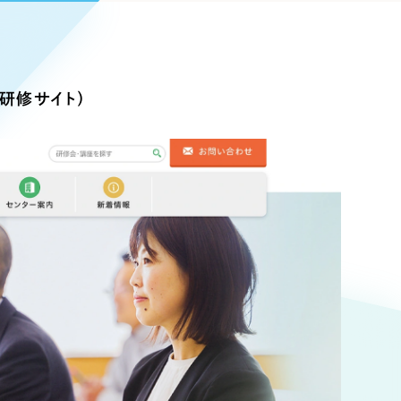
Pace
／
クラウド型工数管理ツール
日報ツールで案件ごとの営業利益をリアルタイムに可視化
発信
研修サイト）
信
Cサイト（オンラインショップ）
）
ランディング（ロゴ・印刷物）
85件）
43件）
39件）