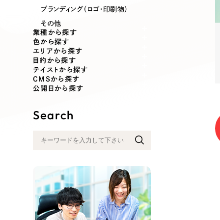
業種
ブランディング（ロゴ・印刷物）
その他
業種から探す
色から探す
エリアから探す
製造業
建設・建築
目的から探す
テイストから探す
CMSから探す
コンサルティング・調査
観光・レジ
公開日から探す
Search
自治体・官公庁
美容・エス
インフラ関連
広告・メデ
金融・保険業
その他サ
人材サービス
その他