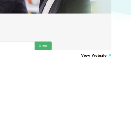
ト
（12件）
90件）
療・福祉
g
士業
View Website
）
教育
ケティング代行
林・水産
業務代行
PO・一般社団法人