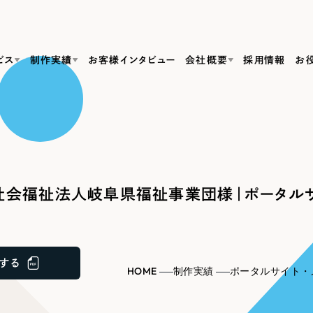
ビス
制作実績
お客様インタビュー
会社概要
採用情報
お
Web Produ
すべて
（624件）
コーポレート・企業サイト
（278件）
リーピーがわかる資料３点セット
bサイト制作
ブランドサイト・サービスサイト
リーピーが選ばれる理由
（85件）
リーピーのWebサイト制作・会社概要・サービスがわかる
会社概要
会福祉法人岐阜県福祉事業団様｜ポータルサ
の中か
ご紹介し
求人・採用サイト
お役立ち資料
（61件）
Webサイト制作
ポレートサイト制作
採用サイト制作
代表挨拶
SDG
すぐに使える資料をダウンロード
ECサイト（オンラインショップ）
（43件）
コーポレートサイト制作
サイト制作
ブランドサイト制作
ポータルサイト・メディアサイト
メディア掲載・取材依頼
新着情
（39件）
する
採用サイト制作
HOME
制作実績
ポータルサイト・
LP（ランディングページ）
（28件）
よくある質問
ト
ECサイト制作
リーピーブログ
採用情報
キャンペーン・プロモーションサイト
（1
ブランドサイト制作
Webデザイン・Webマーケティングに関する情報を発信