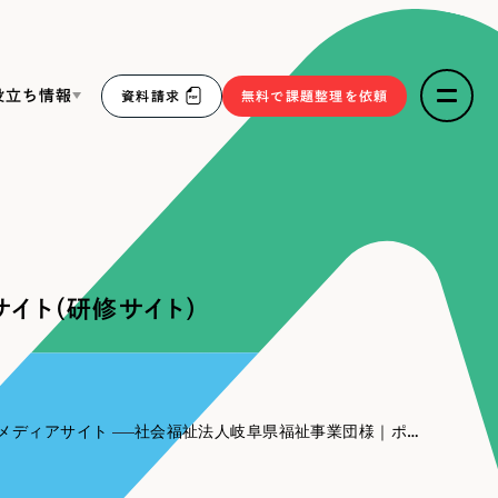
役立ち情報
資料請求
無料で課題整理を依頼
ce
リープ・リクルーティング
／
採用業務代行
求人票作成・面接など各種業務代行、採用の仕組み作り支
３点セット
援
イト（研修サイト）
リープ・キャリア
／
人材紹介サービス
sへの取り組み
完全成功報酬型のスカウト型ハイクラス人材紹介（岐阜・愛
知）
報
メディアサイト
社会福祉法人岐阜県福祉事業団様｜ポータルサイト（研修サイト）
2件）