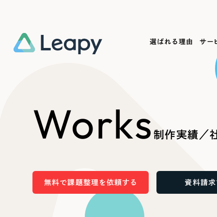
選ばれる理由
サー
Service
Works
Company
Useful
Works
サービス紹介
制作実績
会社概要
お役立ち情報
We
制作実績／社
一過性の広告に頼らず、
全国1,400社以上の支援実績
可能性をひらくデザインで
リーピーによるお役立ち情報を
コー
「仕組み」と「ノウハウ」を残す資産型DX
ら
しあわせな毎日をつくる
ます
支援をご提供します
実績の一部をご紹介します
EC
無料で課題整理を依頼する
資料請求
?
ブックマークしたサイ