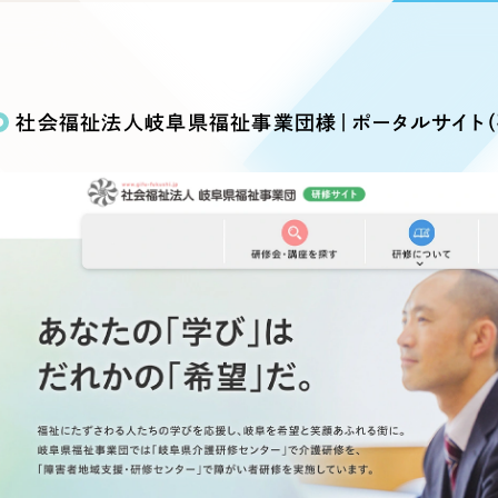
込み検索
ブランディング（ロゴ・印刷物）
ブランディング支援
・プロジェクト
広報ブログ
（90件）
／
マーケティング代行
リーピーの取り組みに関するお知らせ・イベントの様子を
策によるアクセス獲得、反響獲得などの"Webマーケティン
その他
（1件）
オプションサービス
代表ブログ
などのオフライン領域のマーケティングまでまるっと代行
社会福祉法人岐阜県福祉事業団様｜ポータルサイト（
代表川口が経営・Web戦略・地方創生に関する情報を発
お客様インタビュー
メールマガジンアーカイブ
過去に配信したメールマガジンのアーカイブ
制作実績
イト・サービスサイト
求人・採用サイト
E
すべて
（624件）
コーポレート・企業サイト
（278件
ディングページ）
キャンペーン・プロモーション
ブ
ブランドサイト・サービスサイト
（
サイト
求人・採用サイト
（61件）
ECサイト（オンラインショップ）
（
ポータルサイト・メディアサイト
（
LP（ランディングページ）
（28件）