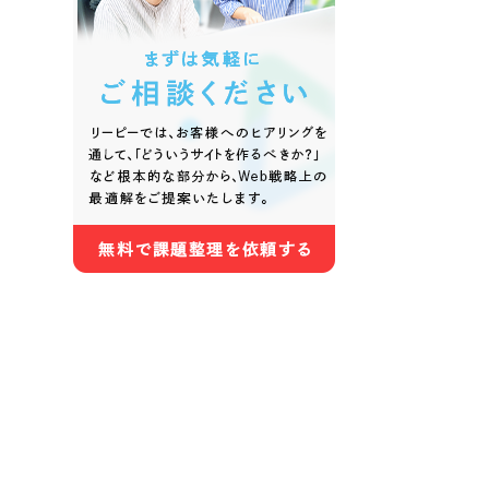
色
ホワイト・白色
グレー
オレンジ・橙色
イエロ
パープル・紫色
ピンク
さらに条件を追加する