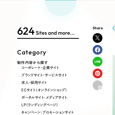
Works Search
絞り
リープ
SEO対
グ"から、
広報支援
624
Share
制作内容
Sites and more...
Category
コーポレート・企業サイト
ブランドサ
制作内容から探す
コーポレート・企業サイト
ポータルサイト・メディアサイト
LP（ラン
ブランドサイト・サービスサイト
求人・採用サイト
ECサイト（オンラインショップ）
その他
ポータルサイト・メディアサイト
LP（ランディングページ）
キャンペーン・プロモーションサイト