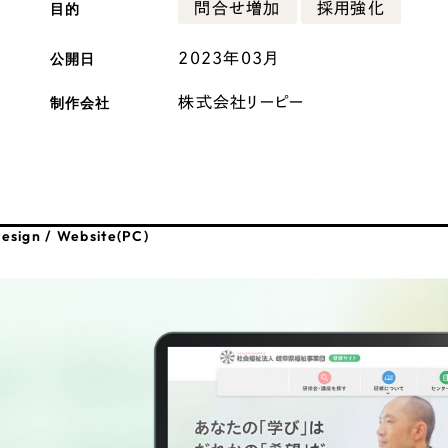
目的
問合せ増加
採用強化
広報ブログ
公開日
2023年03月
メルマガアーカイブ
制作会社
株式会社リーピー
プライバシーポリシー
情報セキュ
esign / Website(PC)
クッキーポリシー
サイトマップ
客様も歓迎。
セプトの策定からお任
化するサイト構成、デザ