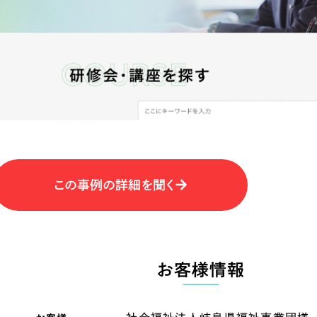
キャンペーン・プロモーションサイ
ブランディング（ロゴ・印刷物）
（
その他
（1件）
卸売・小売
医
Outsourcin
ャー
人材紹介・派遣
アウトソーシング（代行支援
テ
IT・インターネット
この事例の詳細を聞く
リープ・プロジェクト
「反響強化」を目的としたマー
ィア・放送
不動産
農
リープ・リクルーティング
「採用強化」を目的とした採用
お客様情報
ービス業
物流・運送
N
その他のサービス