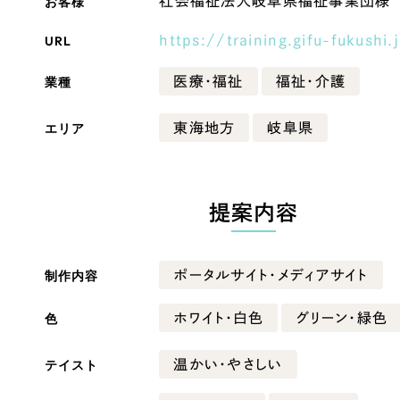
お客様
社会福祉法人岐阜県福祉事業団様
Company
URL
https://training.gifu-fukushi.
業種
医療・福祉
福祉・介護
会社情報
エリア
東海地方
岐阜県
会社概要
・黒色
ベージュ・茶色
代表挨拶
SDGsに向けた取り組み
提案内容
ー・黄色
グリーン・緑色
メディア掲載と取材依頼
新着情報
制作内容
ポータルサイト・メディアサイト
・桃色
カラフル・多色
採用情報
色
ホワイト・白色
グリーン・緑色
ブログ
テイスト
温かい・やさしい
リーピーブログ
代表ブログ