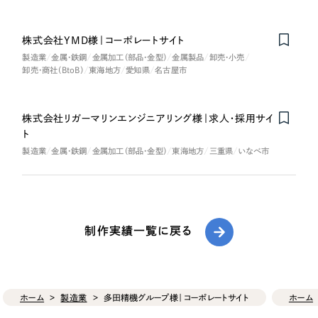
株式会社YMD様｜コーポレートサイト
製造業
金属・鉄鋼
金属加工（部品・金型）
金属製品
卸売・小売
卸売・商社（BtoB）
東海地方
愛知県
名古屋市
株式会社リガーマリンエンジニアリング様｜求人・採用サイ
Nominee
ト
製造業
金属・鉄鋼
金属加工（部品・金型）
東海地方
三重県
いなべ市
制作実績一覧に戻る
ホーム
製造業
多田精機グループ様｜コーポレートサイト
ホーム