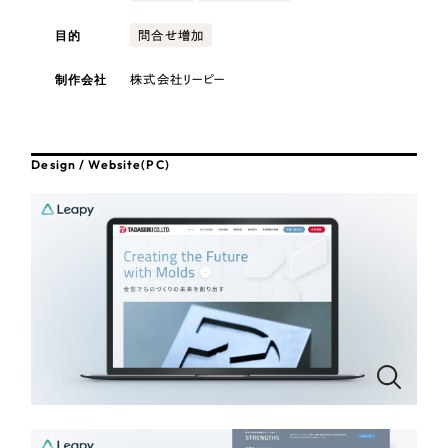
採用DX支援
その他のサービス
医療・福祉
目的
問合せ増加
リープ・リクルーティング
／
採用業務代行
プライバシーポリシー
情報セキュリティ方針
求人票作成・面接など各種業務代行、採用の仕組み作り支援
制作会社
株式会社リーピー
コンサルティング・調査
AI倫理ポリシー
クッキーポリシー
サイトマップ
リープ・キャリア
／
人材紹介サービス
ウェブアクセシビリティ方針
完全成功報酬型のスカウト型ハイクラス人材紹介（岐阜・愛知）
観光・レジャー
Design / Website(PC)
カイゼンDX支援
人材紹介・派遣
Pace
／
クラウド型工数管理ツール
日報ツールで案件ごとの営業利益をリアルタイムに可視化
士業
自治体・官公庁
制作実績
Works
美容・エステ
制作実績
IT・インターネット
全国1,400社以上の支援実績の中から
実績の