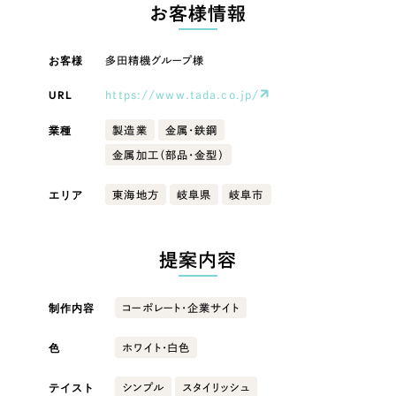
LP（ランディングページ）
（28件）
お客様情報
マーケティングDX支援
キャンペーン・プロモーションサイト
（12件）
キャンペーン・プロモーション
お客様
多田精機グループ様
Webサイト制作
ブランディング（ロゴ・印刷物）
（90件）
サイト
その他
（1件）
URL
https://www.tada.co.jp/
コーポレートサイト制作
ブランディング（ロゴ・印刷物）
オプションサービス
業種
製造業
金属・鉄鋼
採用サイト制作
金属加工（部品・金型）
お客様インタビュー
その他
ECサイト制作
エリア
東海地方
岐阜県
岐阜市
業種
Outsourcing
ブランドサイト制作
?
よくある質問
提案内容
アウトソーシング（代行支援）
製造業
リープ・プロジェクト
制作内容
コーポレート・企業サイト
「反響強化」を目的としたマーケティング代行
リープ・プロジェクト
建設・建築
／
マーケティング代行
リープ・リクルーティング
SEO対策によるアクセス獲得、反響獲得などの"Webマーケティング"から、
色
ホワイト・白色
ライン領域のマーケティングまでまるっと代行
「採用強化」を目的とした採用業務代行
卸売・小売
テイスト
シンプル
スタイリッシュ