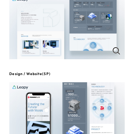
一部をご紹介します
教育
ブックマークしたサイト
インフラ関連
広告・メディア・放送
不動産
Design / Website(SP)
農林・水産
すべて
（624件）
金融・保険業
コーポレート・企業サイト
（278件）
ブランドサイト・サービスサイト
（85件）
その他サービス業
求人・採用サイト
（61件）
物流・運送
ECサイト（オンラインショップ）
（43件）