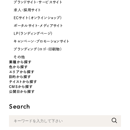
ブランドサイト・サービスサイト
オレンジ・橙色
求人・採用サイト
ECサイト（オンラインショップ）
イエロー・黄色
ポータルサイト・メディアサイト
LP（ランディングページ）
グリーン・緑色
キャンペーン・プロモーションサイト
ブランディング（ロゴ・印刷物）
ブルー・青色
その他
業種から探す
色から探す
エリアから探す
パープル・紫色
目的から探す
テイストから探す
CMSから探す
ピンク・桃色
公開日から探す
Search
カラフル・多色
その他