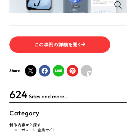
ポータルサイト・メディアサイト
（39件）
NPO・一般社団法人
LP（ランディングページ）
（28件）
キャンペーン・プロモーションサイト
（12件）
人材サービス
ブランディング（ロゴ・印刷物）
（90件）
その他
その他
（1件）
この事例の詳細を聞く
色
お客様インタビュー
Share
ホワイト・白色
624
グレー・黒色
Sites and more...
ベージュ・茶色
Category
制作内容から探す
レッド・赤色
コーポレート・企業サイト