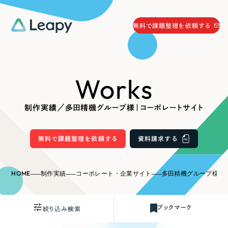
058-215-0066
無料で課題整理を依頼する
24時間受付
無料で課題整理を依頼する
Works
資料請求
する
資料請求する
制作実績／多田精機グループ様｜コーポレートサイト
無料で課題整理を依頼
する
Company
無料で課題整理を依頼する
資料請求する
会社情報
採用情報
HOME
制作実績
コーポレート・企業サイト
多田精機グループ様｜
Web Produce
お役立ち情報
ブックマーク
絞り込み検索
リーピーが選ばれる理由
会社概要