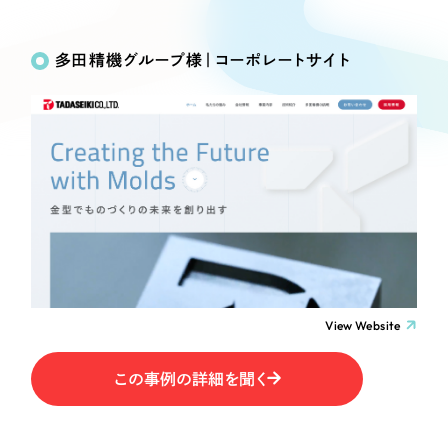
Works
絞り込み検
Webサイト制作
選ばれる理由
Search
索
コーポレートサイト制作
多田精機グループ様｜コーポレートサイト
採用サイト制作
サービス
制作内容
ECサイト制作
Service
ブランドサイト制作
コーポレート・企業サイト
サービス紹介
ブランディング支援
一過性の広告に頼らず、
「仕組み」と「ノウハウ」
制作実績
ブランドサイト・サービスサイト
を残す資産型DX支援をご提供します
すべて
（624件）
求人・採用サイト
コーポレート・企業サイト
（278件）
ブランドサイト・サービスサイト
（85件）
View Website
ECサイト（オンラインショップ）
求人・採用サイト
（61件）
この事例の詳細を聞く
ECサイト（オンラインショップ）
ポータルサイト・メディアサイト
（43件）
ポータルサイト・メディアサイト
（39件）
LP（ランディングページ）