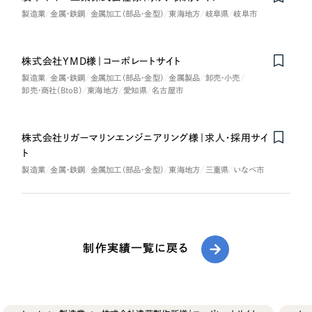
製造業
金属・鉄鋼
金属加工（部品・金型）
東海地方
岐阜県
岐阜市
株式会社YMD様｜コーポレートサイト
製造業
金属・鉄鋼
金属加工（部品・金型）
金属製品
卸売・小売
卸売・商社（BtoB）
東海地方
愛知県
名古屋市
株式会社リガーマリンエンジニアリング様｜求人・採用サイ
Nominee
ト
製造業
金属・鉄鋼
金属加工（部品・金型）
東海地方
三重県
いなべ市
制作実績一覧に戻る