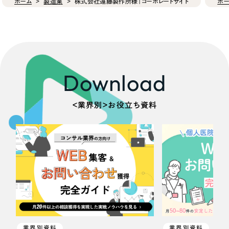
ホーム
製造業
株式会社遠藤製作所様｜コーポレートサイト
ホー
Download
＜業界別＞お役立ち資料
業界別資料
業界別資料