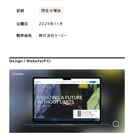
採用DX支援
その他のサービス
医療・福祉
目的
問合せ増加
リープ・リクルーティング
／
採用業務代行
プライバシーポリシー
情報セキュリティ方針
求人票作成・面接など各種業務代行、採用の仕組み作り支援
公開日
2025年11月
コンサルティング・調査
AI倫理ポリシー
クッキーポリシー
サイトマップ
リープ・キャリア
／
人材紹介サービス
制作会社
株式会社リーピー
ウェブアクセシビリティ方針
完全成功報酬型のスカウト型ハイクラス人材紹介（岐阜・愛知）
観光・レジャー
カイゼンDX支援
人材紹介・派遣
Design / Website(PC)
Pace
／
クラウド型工数管理ツール
日報ツールで案件ごとの営業利益をリアルタイムに可視化
士業
自治体・官公庁
制作実績
Works
美容・エステ
制作実績
IT・インターネット
全国1,400社以上の支援実績の中から
実績の