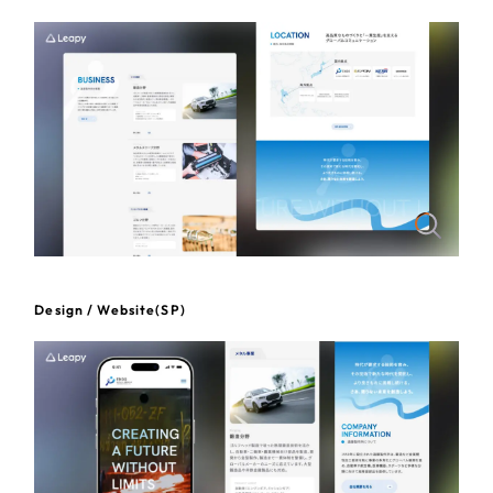
一部をご紹介します
教育
ブックマークしたサイト
インフラ関連
広告・メディア・放送
不動産
農林・水産
Design / Website(SP)
すべて
（624件）
金融・保険業
コーポレート・企業サイト
（278件）
ブランドサイト・サービスサイト
（85件）
その他サービス業
求人・採用サイト
（61件）
物流・運送
ECサイト（オンラインショップ）
（43件）