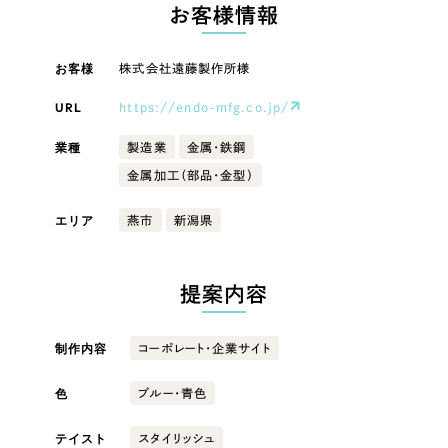
LP（ランディングページ）
（28件）
お客様情報
マーケティングDX支援
キャンペーン・プロモーションサイト
（12件）
キャンペーン・プロモーション
お客様
株式会社遠藤製作所様
Webサイト制作
ブランディング（ロゴ・印刷物）
（90件）
サイト
その他
（1件）
URL
https://endo-mfg.co.jp/
コーポレートサイト制作
ブランディング（ロゴ・印刷物）
オプションサービス
業種
製造業
金属・鉄鋼
採用サイト制作
金属加工（部品・金型）
お客様インタビュー
その他
ECサイト制作
エリア
燕市
新潟県
業種
Outsourcing
ブランドサイト制作
?
よくある質問
提案内容
アウトソーシング（代行支援）
製造業
リープ・プロジェクト
制作内容
コーポレート・企業サイト
「反響強化」を目的としたマーケティング代行
リープ・プロジェクト
建設・建築
／
マーケティング代行
リープ・リクルーティング
SEO対策によるアクセス獲得、反響獲得などの"Webマーケティング"から、
色
ブルー・青色
ライン領域のマーケティングまでまるっと代行
「採用強化」を目的とした採用業務代行
卸売・小売
テイスト
スタイリッシュ