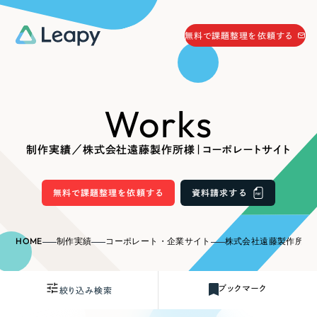
058-215-0066
無料で課題整理を依頼する
24時間受付
無料で課題整理を依頼する
Works
資料請求
する
資料請求する
制作実績／株式会社遠藤製作所様｜コーポレートサイト
無料で課題整理を依頼
する
Company
無料で課題整理を依頼する
資料請求する
会社情報
採用情報
HOME
制作実績
コーポレート・企業サイト
株式会社遠藤製作所様
Web Produce
お役立ち情報
ブックマーク
絞り込み検索
リーピーが選ばれる理由
会社概要