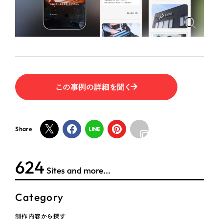
ポータルサイト・メディアサイト
（39件）
NPO・一般社団法人
LP（ランディングページ）
（28件）
キャンペーン・プロモーションサイト
（12件）
人材サービス
ブランディング（ロゴ・印刷物）
（90件）
その他
その他
（1件）
この事例の詳細を聞く
色
お客様インタビュー
ホワイト・白色
Share
グレー・黒色
624
Sites and more...
ベージュ・茶色
Category
レッド・赤色
制作内容から探す