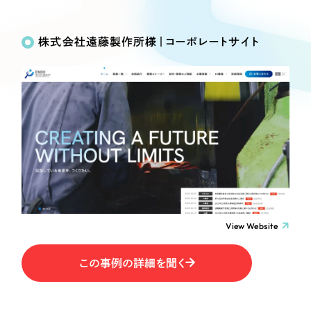
Works
絞り込み検
Webサイト制作
選ばれる理由
Search
索
コーポレートサイト制作
株式会社遠藤製作所様｜コーポレートサイト
採用サイト制作
サービス
制作内容
ECサイト制作
Service
ブランドサイト制作
コーポレート・企業サイト
サービス紹介
ブランディング支援
一過性の広告に頼らず、
「仕組み」と「ノウハウ」
制作実績
ブランドサイト・サービスサイト
を残す資産型DX支援をご提供します
すべて
（624件）
求人・採用サイト
コーポレート・企業サイト
（278件）
ブランドサイト・サービスサイト
（85件）
View Website
ECサイト（オンラインショップ）
求人・採用サイト
（61件）
この事例の詳細を聞く
ECサイト（オンラインショップ）
ポータルサイト・メディアサイト
（43件）
ポータルサイト・メディアサイト
（39件）
LP（ランディングページ）