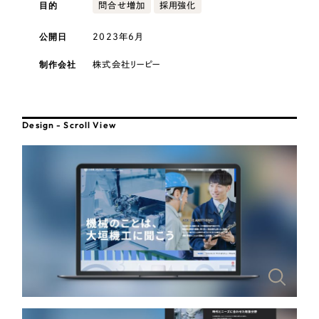
採用DX支援
目的
その他のサービス
問合せ増加
採用強化
医療・福祉
リープ・リクルーティング
公開日
2023年6月
／
採用業務代行
プライバシーポリシー
情報セキュリティ方針
求人票作成・面接など各種業務代行、採用の仕組み作り支援
コンサルティング・調査
制作会社
株式会社リーピー
AI倫理ポリシー
クッキーポリシー
サイトマップ
リープ・キャリア
／
人材紹介サービス
ウェブアクセシビリティ方針
完全成功報酬型のスカウト型ハイクラス人材紹介（岐阜・愛知）
観光・レジャー
Design - Scroll View
カイゼンDX支援
人材紹介・派遣
Pace
／
クラウド型工数管理ツール
日報ツールで案件ごとの営業利益をリアルタイムに可視化
士業
自治体・官公庁
制作実績
Works
美容・エステ
制作実績
IT・インターネット
全国1,400社以上の支援実績の中から
実績の