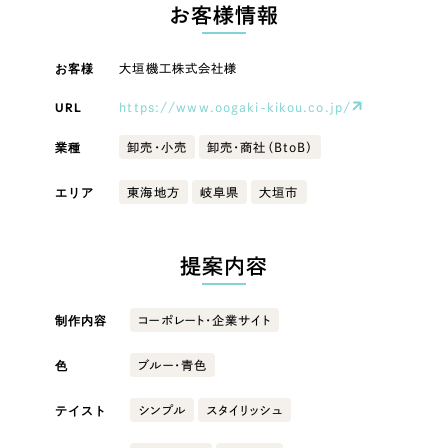
LP（ランディングページ）
（28件）
お客様情報
マーケティングDX支援
キャンペーン・プロモーションサイト
（12件）
キャンペーン・プロモーション
お客様
大垣機工株式会社様
Webサイト制作
ブランディング（ロゴ・印刷物）
（90件）
サイト
その他
（1件）
URL
https://www.oogaki-kikou.co.jp/
コーポレートサイト制作
ブランディング（ロゴ・印刷物）
オプションサービス
業種
卸売・小売
卸売・商社（BtoB）
採用サイト制作
お客様インタビュー
その他
エリア
東海地方
岐阜県
大垣市
ECサイト制作
業種
Outsourcing
ブランドサイト制作
提案内容
?
よくある質問
アウトソーシング（代行支援）
製造業
制作内容
コーポレート・企業サイト
リープ・プロジェクト
「反響強化」を目的としたマーケティング代行
リープ・プロジェクト
色
建設・建築
／
マーケティング代行
ブルー・青色
リープ・リクルーティング
SEO対策によるアクセス獲得、反響獲得などの"Webマーケティング"から、
ライン領域のマーケティングまでまるっと代行
テイスト
シンプル
スタイリッシュ
「採用強化」を目的とした採用業務代行
卸売・小売