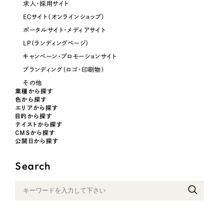
求人・採用サイト
オレンジ・橙色
ECサイト（オンラインショップ）
ポータルサイト・メディアサイト
イエロー・黄色
LP（ランディングページ）
キャンペーン・プロモーションサイト
グリーン・緑色
ブランディング（ロゴ・印刷物）
その他
業種から探す
ブルー・青色
色から探す
エリアから探す
目的から探す
パープル・紫色
テイストから探す
CMSから探す
公開日から探す
ピンク・桃色
Search
カラフル・多色
その他