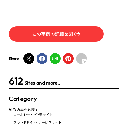
ポータルサイト・メディアサイト
（39件）
NPO・一般社団法人
LP（ランディングページ）
（28件）
キャンペーン・プロモーションサイト
（12件）
人材サービス
ブランディング（ロゴ・印刷物）
（90件）
この事例の詳細を聞く
その他
その他
（1件）
色
お客様インタビュー
Share
ホワイト・白色
624
Sites and more...
グレー・黒色
Category
ベージュ・茶色
制作内容から探す
コーポレート・企業サイト
レッド・赤色
ブランドサイト・サービスサイト