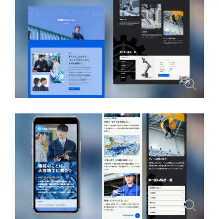
一部をご紹介します
教育
ブックマークしたサイト
インフラ関連
広告・メディア・放送
不動産
農林・水産
すべて
（624件）
金融・保険業
コーポレート・企業サイト
（278件）
ブランドサイト・サービスサイト
（85件）
その他サービス業
求人・採用サイト
（61件）
物流・運送
ECサイト（オンラインショップ）
（43件）