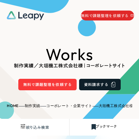
058-215-0066
無料で課題整理を依頼する
24時間受付
無料で課題整理を依頼する
Works
資料請求
する
資料請求する
制作実績／大垣機工株式会社様｜コーポレートサイト
無料で課題整理を依頼
する
Company
無料で課題整理を依頼する
資料請求する
会社情報
採用情報
HOME
制作実績
コーポレート・企業サイト
大垣機工株式会社様｜
Web Produce
お役立ち情報
ブックマーク
絞り込み検索
リーピーが選ばれる理由
会社概要