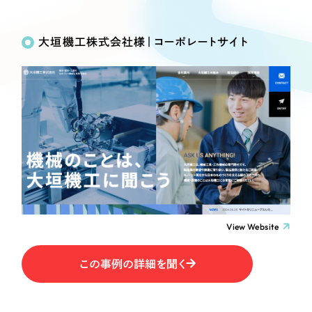
Works
絞り込み検
Webサイト制作
選ばれる理由
Search
索
コーポレートサイト制作
大垣機工株式会社様｜コーポレートサイト
採用サイト制作
サービス
制作内容
ECサイト制作
Service
ブランドサイト制作
コーポレート・企業サイト
サービス紹介
ブランディング支援
一過性の広告に頼らず、
「仕組み」と「ノウハウ」
制作実績
ブランドサイト・サービスサイト
を残す資産型DX支援をご提供します
すべて
（624件）
求人・採用サイト
コーポレート・企業サイト
（278件）
ブランドサイト・サービスサイト
（85件）
View Website
ECサイト（オンラインショップ）
求人・採用サイト
（61件）
この事例の詳細を聞く
ECサイト（オンラインショップ）
ポータルサイト・メディアサイト
（43件）
ポータルサイト・メディアサイト
（39件）
LP（ランディングページ）