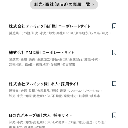
卸売・商社（BtoB）の実績一覧
株式会社アルミックT&F様｜コーポレートサイト
製造業
その他
卸売・小売
卸売・商社（BtoB）
東海地方
岐阜県
可児市
株式会社YMD様｜コーポレートサイト
製造業
金属・鉄鋼
金属加工（部品・金型）
金属製品
卸売・小売
卸売・商社（BtoB）
東海地方
愛知県
名古屋市
株式会社アルミック様｜求人・採用サイト
製造業
金属・鉄鋼
金属製品
建設・建築
リフォーム・リノベーション
卸売・小売
卸売・商社（BtoB）
不動産
東海地方
岐阜県
岐阜市
日の丸グループ様｜求人・採用サイト
卸売・小売
卸売・商社（BtoB）
その他サービス業
物流・運送
その他
東海地方
岐阜県
岐阜市