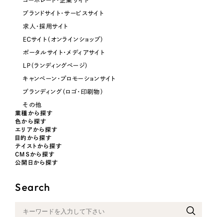
コーポレート・企業サイト
ブランドサイト・サービスサイト
オレンジ・橙色
求人・採用サイト
ECサイト（オンラインショップ）
イエロー・黄色
ポータルサイト・メディアサイト
LP（ランディングページ）
グリーン・緑色
キャンペーン・プロモーションサイト
ブランディング（ロゴ・印刷物）
ブルー・青色
その他
業種から探す
色から探す
パープル・紫色
エリアから探す
目的から探す
テイストから探す
ピンク・桃色
CMSから探す
公開日から探す
カラフル・多色
Search
その他