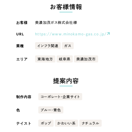
LP（ランディングページ）
（28件）
マーケティングDX支援
お客様情報
キャンペーン・プロモーションサイト
（12件）
キャンペーン・プロモーション
Webサイト制作
ブランディング（ロゴ・印刷物）
（90件）
お客様
サイト
美濃加茂ガス株式会社様
その他
（1件）
コーポレートサイト制作
URL
https://www.minokamo-gas.co.jp/
ブランディング（ロゴ・印刷物）
オプションサービス
業種
インフラ関連
ガス
採用サイト制作
お客様インタビュー
その他
ECサイト制作
エリア
東海地方
岐阜県
美濃加茂市
業種
Outsourcing
ブランドサイト制作
提案内容
?
よくある質問
アウトソーシング（代行支援）
製造業
制作内容
リープ・プロジェクト
コーポレート・企業サイト
「反響強化」を目的としたマーケティング代行
リープ・プロジェクト
建設・建築
／
マーケティング代行
色
ブルー・青色
リープ・リクルーティング
SEO対策によるアクセス獲得、反響獲得などの"Webマーケティング"から、
ライン領域のマーケティングまでまるっと代行
「採用強化」を目的とした採用業務代行
テイスト
ポップ
かわいい系
ナチュラル
卸売・小売