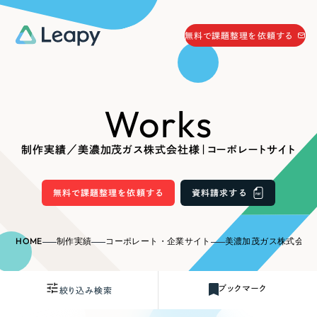
058-215-0066
無料で課題整理を依頼する
24時間受付
無料で課題整理を依頼する
Works
資料請求
する
資料請求する
制作実績／美濃加茂ガス株式会社様｜コーポレートサイト
無料で課題整理を依頼
する
Company
無料で課題整理を依頼する
資料請求する
会社情報
採用情報
HOME
制作実績
コーポレート・企業サイト
美濃加茂ガス株式会社
Web Produce
お役立ち情報
ブックマーク
絞り込み検索
リーピーが選ばれる理由
会社概要