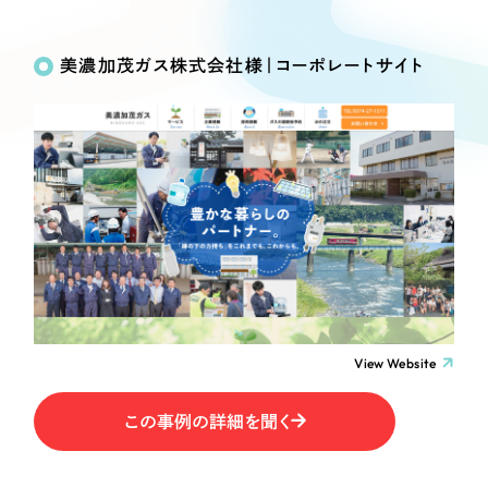
Works
絞り込み検
Webサイト制作
選ばれる理由
Search
索
コーポレートサイト制作
美濃加茂ガス株式会社様｜コーポレートサイト
採用サイト制作
サービス
制作内容
ECサイト制作
Service
ブランドサイト制作
コーポレート・企業サイト
サービス紹介
ブランディング支援
一過性の広告に頼らず、
「仕組み」と「ノウハウ」
制作実績
ブランドサイト・サービスサイト
を残す資産型DX支援をご提供します
すべて
（624件）
求人・採用サイト
コーポレート・企業サイト
（278件）
ブランドサイト・サービスサイト
（85件）
ECサイト（オンラインショップ）
View Website
求人・採用サイト
（61件）
この事例の詳細を聞く
ECサイト（オンラインショップ）
ポータルサイト・メディアサイト
（43件）
ポータルサイト・メディアサイト
（39件）
LP（ランディングページ）