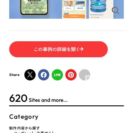
ポータルサイト・メディアサイト
（39件）
NPO・一般社団法人
LP（ランディングページ）
（28件）
キャンペーン・プロモーションサイト
（12件）
人材サービス
ブランディング（ロゴ・印刷物）
（90件）
その他
その他
（1件）
この事例の詳細を聞く
色
お客様インタビュー
Share
ホワイト・白色
グレー・黒色
620
Sites and more...
ベージュ・茶色
Category
レッド・赤色
制作内容から探す