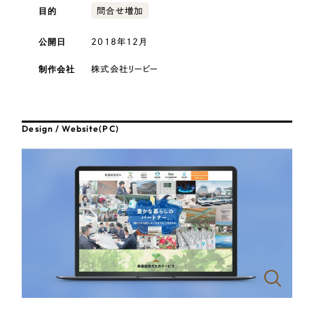
採用DX支援
その他のサービス
目的
問合せ増加
医療・福祉
リープ・リクルーティング
／
採用業務代行
公開日
2018年12月
プライバシーポリシー
情報セキュリティ方針
求人票作成・面接など各種業務代行、採用の仕組み作り支援
コンサルティング・調査
制作会社
株式会社リーピー
AI倫理ポリシー
クッキーポリシー
サイトマップ
リープ・キャリア
／
人材紹介サービス
ウェブアクセシビリティ方針
完全成功報酬型のスカウト型ハイクラス人材紹介（岐阜・愛知）
観光・レジャー
カイゼンDX支援
Design / Website(PC)
人材紹介・派遣
Pace
／
クラウド型工数管理ツール
日報ツールで案件ごとの営業利益をリアルタイムに可視化
士業
自治体・官公庁
制作実績
Works
美容・エステ
制作実績
IT・インターネット
全国1,400社以上の支援実績の中から
実績の