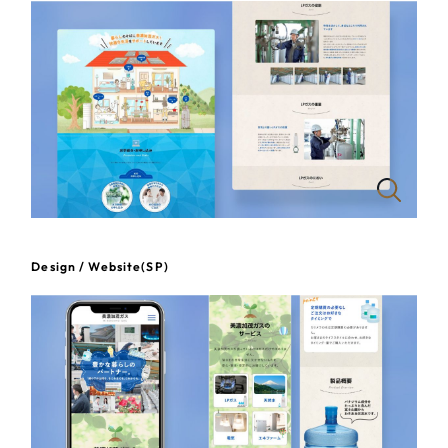
一部をご紹介します
教育
ブックマークしたサイト
インフラ関連
広告・メディア・放送
不動産
農林・水産
Design / Website(SP)
すべて
（624件）
金融・保険業
コーポレート・企業サイト
（278件）
ブランドサイト・サービスサイト
（85件）
その他サービス業
求人・採用サイト
（61件）
物流・運送
ECサイト（オンラインショップ）
（43件）