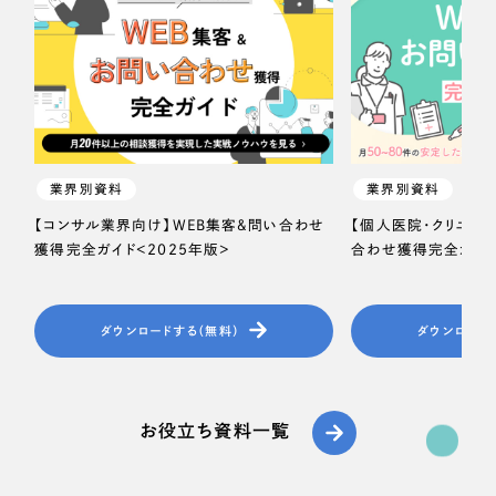
業界別資料
業界別資料
【コンサル業界向け】WEB集客＆問い合わせ
【個人医院・クリニッ
獲得完全ガイド＜2025年版＞
合わせ獲得完全ガイド
ダウンロードする（無料）
ダウンロード
お役立ち資料一覧