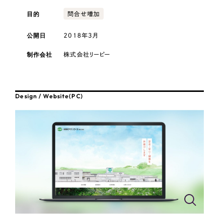
採用DX支援
その他のサービス
目的
問合せ増加
医療・福祉
リープ・リクルーティング
／
採用業務代行
公開日
2018年3月
プライバシーポリシー
情報セキュリティ方針
求人票作成・面接など各種業務代行、採用の仕組み作り支援
AI倫理ポリシー
クッキーポリシー
サイトマップ
リープ・キャリア
コンサルティング・調査
／
人材紹介サービス
制作会社
株式会社リーピー
ウェブアクセシビリティ方針
完全成功報酬型のスカウト型ハイクラス人材紹介（岐阜・愛知）
観光・レジャー
カイゼンDX支援
Design / Website(PC)
人材紹介・派遣
Pace
／
クラウド型工数管理ツール
日報ツールで案件ごとの営業利益をリアルタイムに可視化
士業
制作実績
自治体・官公庁
Works
美容・エステ
制作実績
IT・インターネット
全国1,400社以上の支援実績の中から
実績の