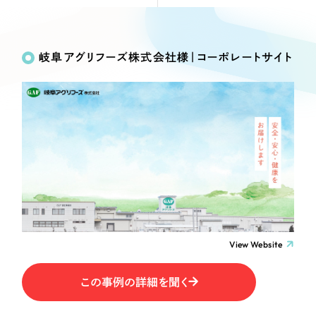
Webサイト制作
Works
絞り込み検
選ばれる理由
コーポレートサイト制作
Search
索
採用サイト制作
岐阜アグリフーズ株式会社様｜コーポレートサイト
サービス
ECサイト制作
制作内容
Service
ブランドサイト制作
サービス紹介
ブランディング支援
コーポレート・企業サイト
一過性の広告に頼らず、
「仕組み」と「ノウハウ」
制作実績
を残す資産型DX支援をご提供します
ブランドサイト・サービスサイト
すべて
（624件）
コーポレート・企業サイト
（278件）
求人・採用サイト
ブランドサイト・サービスサイト
（85件）
View Website
求人・採用サイト
ECサイト（オンラインショップ）
（61件）
ECサイト（オンラインショップ）
（43件）
この事例の詳細を聞く
ポータルサイト・メディアサイト
ポータルサイト・メディアサイト
（39件）