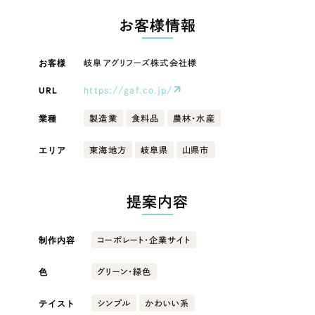
LP（ランディングページ）
（28件）
マーケティングDX支援
LP（ランディングページ）
お客様情報
キャンペーン・プロモーションサイト
（12件）
Webサイト制作
ブランディング（ロゴ・印刷物）
キャンペーン・プロモーション
（90件）
お客様
岐阜アグリフーズ株式会社様
サイト
その他
（1件）
コーポレートサイト制作
URL
https://gaf.co.jp/
オプションサービス
ブランディング（ロゴ・印刷物）
採用サイト制作
業種
製造業
食料品
農林・水産
お客様インタビュー
ECサイト制作
その他
エリア
東海地方
岐阜県
山県市
Outsourcing
ブランドサイト制作
業種
提案内容
?
よくある質問
アウトソーシング（代行支援）
リープ・プロジェクト
製造業
制作内容
コーポレート・企業サイト
「反響強化」を目的としたマーケティング代行
リープ・プロジェクト
／
マーケティング代行
色
建設・建築
グリーン・緑色
リープ・リクルーティング
SEO対策によるアクセス獲得、反響獲得などの"Webマーケティング"から、
ライン領域のマーケティングまでまるっと代行
「採用強化」を目的とした採用業務代行
テイスト
シンプル
かわいい系
卸売・小売