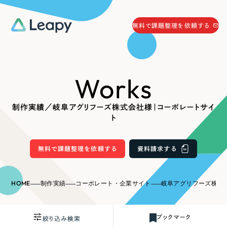
058-215-0066
無料で課題整理を依頼する
24時間受付
無料で課題整理を依頼する
Works
資料請求
する
資料請求する
制作実績／岐阜アグリフーズ株式会社様｜コーポレートサイ
無料で課題整理を依頼
する
ト
Company
無料で課題整理を依頼する
資料請求する
会社情報
採用情報
Web Produce
HOME
制作実績
コーポレート・企業サイト
岐阜アグリフーズ株式会社
お役立ち情報
リーピーが選ばれる理由
会社概要
ブックマーク
絞り込み検索