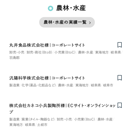
農林・水産
農林・水産の実績一覧
丸井食品株式会社様｜コーポレートサイト
卸売・小売
卸売・商社（BtoB）
小売業（BtoC）
農林・水産
東海地方
岐阜県
羽島郡
汎陽科学株式会社様｜コーポレートサイト
製造業
化学（薬品・化粧品など）
農林・水産
東海地方
岐阜県
岐阜市
株式会社カネコ小兵製陶所様｜ECサイト・オンラインショッ
プ
製造業
窯業（タイル・陶器など）
卸売・小売
小売業（BtoC）
農林・水産
東海地方
岐阜県
土岐市