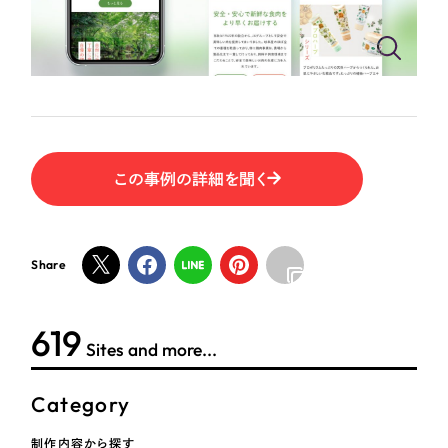
ポータルサイト・メディアサイト
（39件）
LP（ランディングページ）
（28件）
NPO・一般社団法人
キャンペーン・プロモーションサイト
（12件）
ブランディング（ロゴ・印刷物）
人材サービス
（90件）
その他
（1件）
その他
この事例の詳細を聞く
お客様インタビュー
色
Share
ホワイト・白色
624
グレー・黒色
Sites and more...
ベージュ・茶色
Category
レッド・赤色
制作内容から探す