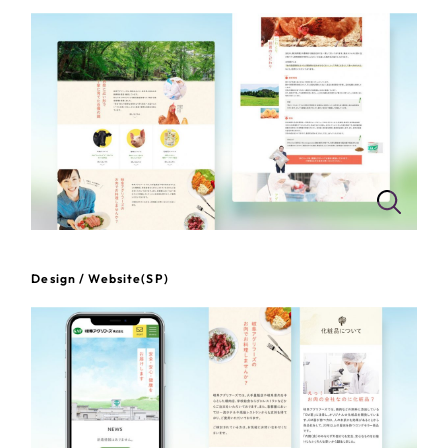
一部をご紹介します
教育
ブックマークしたサイト
インフラ関連
広告・メディア・放送
不動産
農林・水産
Design / Website(SP)
すべて
（624件）
コーポレート・企業サイト
（278件）
金融・保険業
ブランドサイト・サービスサイト
（85件）
その他サービス業
求人・採用サイト
（61件）
ECサイト（オンラインショップ）
（43件）
物流・運送