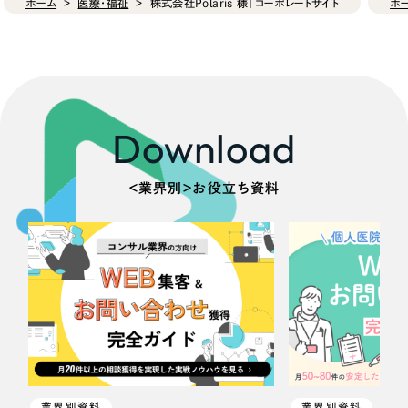
ホーム
医療・福祉
株式会社Polaris 様｜コーポレートサイト
ホ
Download
＜業界別＞お役立ち資料
業界別資料
業界別資料