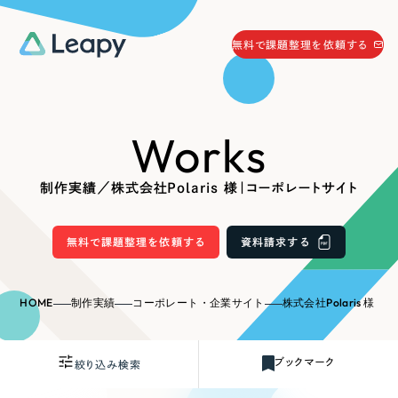
058-215-0066
無料で課題整理を依頼する
24時間受付
無料で課題整理を依頼する
Works
資料請求
する
資料請求する
制作実績／株式会社Polaris 様｜コーポレートサイト
無料で課題整理を依頼
する
Company
無料で課題整理を依頼する
資料請求する
会社情報
採用情報
HOME
制作実績
コーポレート・企業サイト
株式会社Polaris 様
Web Produce
お役立ち情報
ブックマーク
絞り込み検索
リーピーが選ばれる理由
会社概要