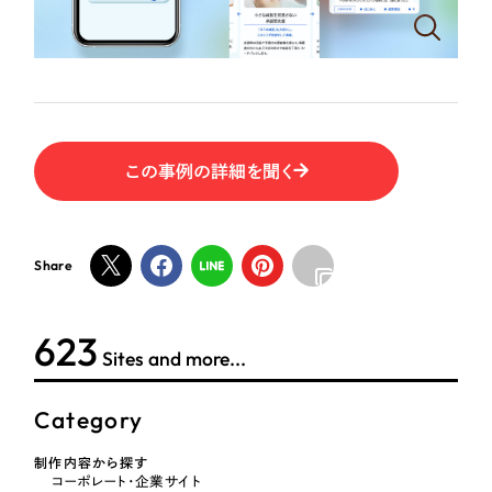
ポータルサイト・メディアサイト
（39件）
NPO・一般社団法人
LP（ランディングページ）
（28件）
キャンペーン・プロモーションサイト
（12件）
人材サービス
ブランディング（ロゴ・印刷物）
（90件）
その他
その他
（1件）
この事例の詳細を聞く
色
お客様インタビュー
Share
ホワイト・白色
624
グレー・黒色
Sites and more...
ベージュ・茶色
Category
レッド・赤色
制作内容から探す
コーポレート・企業サイト