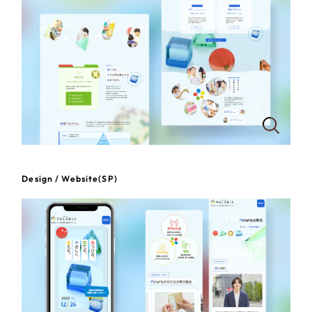
一部をご紹介します
教育
ブックマークしたサイト
インフラ関連
広告・メディア・放送
不動産
農林・水産
Design / Website(SP)
すべて
（624件）
金融・保険業
コーポレート・企業サイト
（278件）
ブランドサイト・サービスサイト
（85件）
その他サービス業
求人・採用サイト
（61件）
物流・運送
ECサイト（オンラインショップ）
（43件）