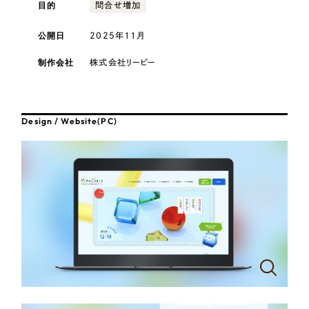
採用DX支援
目的
その他のサービス
問合せ増加
医療・福祉
リープ・リクルーティング
公開日
2025年11月
／
採用業務代行
プライバシーポリシー
情報セキュリティ方針
求人票作成・面接など各種業務代行、採用の仕組み作り支援
コンサルティング・調査
制作会社
株式会社リーピー
AI倫理ポリシー
クッキーポリシー
サイトマップ
リープ・キャリア
／
人材紹介サービス
ウェブアクセシビリティ方針
完全成功報酬型のスカウト型ハイクラス人材紹介（岐阜・愛知）
観光・レジャー
Design / Website(PC)
カイゼンDX支援
人材紹介・派遣
Pace
／
クラウド型工数管理ツール
日報ツールで案件ごとの営業利益をリアルタイムに可視化
士業
自治体・官公庁
制作実績
Works
美容・エステ
制作実績
IT・インターネット
全国1,400社以上の支援実績の中から
実績の