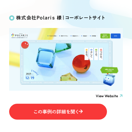
Works
絞り込み検
Webサイト制作
選ばれる理由
Search
索
コーポレートサイト制作
株式会社Polaris 様｜コーポレートサイト
採用サイト制作
サービス
制作内容
ECサイト制作
Service
ブランドサイト制作
コーポレート・企業サイト
サービス紹介
ブランディング支援
一過性の広告に頼らず、
「仕組み」と「ノウハウ」
制作実績
ブランドサイト・サービスサイト
を残す資産型DX支援をご提供します
すべて
（624件）
求人・採用サイト
コーポレート・企業サイト
（278件）
ブランドサイト・サービスサイト
（85件）
View Website
ECサイト（オンラインショップ）
求人・採用サイト
（61件）
この事例の詳細を聞く
ECサイト（オンラインショップ）
ポータルサイト・メディアサイト
（43件）
ポータルサイト・メディアサイト
（39件）
LP（ランディングページ）