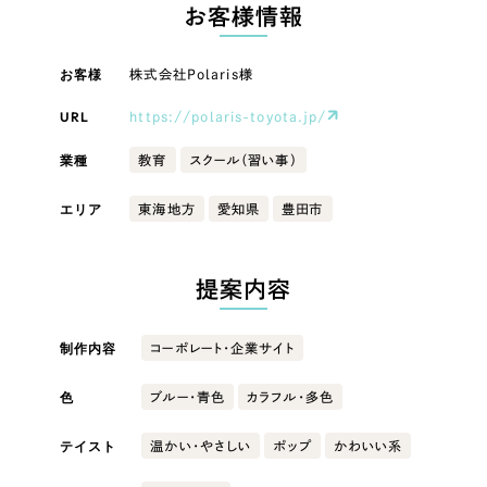
LP（ランディングページ）
（28件）
お客様情報
マーケティングDX支援
キャンペーン・プロモーションサイト
（12件）
キャンペーン・プロモーション
お客様
株式会社Polaris様
Webサイト制作
ブランディング（ロゴ・印刷物）
（90件）
サイト
その他
（1件）
URL
https://polaris-toyota.jp/
コーポレートサイト制作
ブランディング（ロゴ・印刷物）
オプションサービス
業種
教育
スクール（習い事）
採用サイト制作
お客様インタビュー
その他
エリア
東海地方
愛知県
豊田市
ECサイト制作
業種
Outsourcing
ブランドサイト制作
提案内容
?
よくある質問
アウトソーシング（代行支援）
製造業
制作内容
コーポレート・企業サイト
リープ・プロジェクト
「反響強化」を目的としたマーケティング代行
リープ・プロジェクト
色
建設・建築
／
マーケティング代行
ブルー・青色
カラフル・多色
リープ・リクルーティング
SEO対策によるアクセス獲得、反響獲得などの"Webマーケティング"から、
ライン領域のマーケティングまでまるっと代行
テイスト
温かい・やさしい
ポップ
かわいい系
「採用強化」を目的とした採用業務代行
卸売・小売