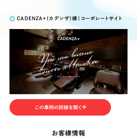
Works
絞り込み検
Webサイト制作
選ばれる理由
Search
索
コーポレートサイト制作
CADENZA+（カデンザ）様｜コーポレートサイト
採用サイト制作
サービス
制作内容
ECサイト制作
Service
ブランドサイト制作
コーポレート・企業サイト
サービス紹介
ブランディング支援
一過性の広告に頼らず、
「仕組み」と「ノウハウ」
制作実績
ブランドサイト・サービスサイト
を残す資産型DX支援をご提供します
すべて
（624件）
求人・採用サイト
コーポレート・企業サイト
（278件）
ブランドサイト・サービスサイト
（85件）
ECサイト（オンラインショップ）
この事例の詳細を聞く
求人・採用サイト
（61件）
ECサイト（オンラインショップ）
ポータルサイト・メディアサイト
（43件）
ポータルサイト・メディアサイト
（39件）
お客様情報
LP（ランディングページ）