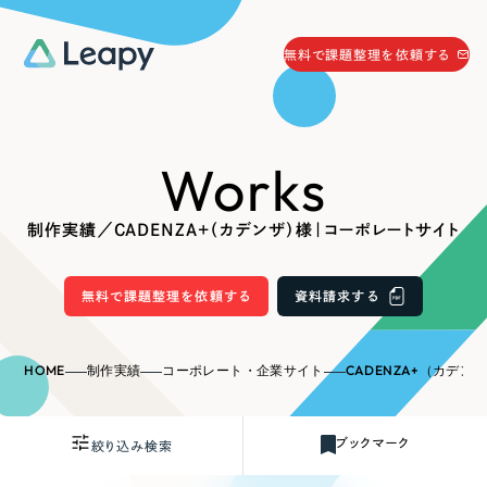
058-215-0066
無料で課題整理を依頼する
24時間受付
無料で課題整理を依頼する
Works
資料請求
する
資料請求する
制作実績／CADENZA+（カデンザ）様｜コーポレートサイト
無料で課題整理を依頼
する
Company
無料で課題整理を依頼する
資料請求する
会社情報
採用情報
HOME
制作実績
コーポレート・企業サイト
CADENZA+（カデンザ
Web Produce
お役立ち情報
ブックマーク
絞り込み検索
リーピーが選ばれる理由
会社概要