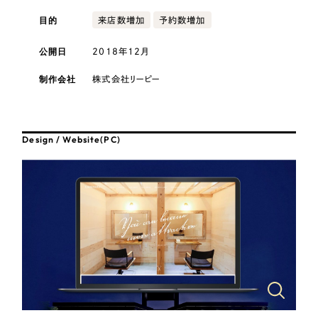
採用DX支援
その他のサービス
目的
医療・福祉
来店数増加
予約数増加
リープ・リクルーティング
／
採用業務代行
公開日
2018年12月
プライバシーポリシー
情報セキュリティ方針
求人票作成・面接など各種業務代行、採用の仕組み作り支援
コンサルティング・調査
AI倫理ポリシー
クッキーポリシー
サイトマップ
リープ・キャリア
／
人材紹介サービス
制作会社
株式会社リーピー
ウェブアクセシビリティ方針
完全成功報酬型のスカウト型ハイクラス人材紹介（岐阜・愛知）
観光・レジャー
カイゼンDX支援
人材紹介・派遣
Design / Website(PC)
Pace
／
クラウド型工数管理ツール
日報ツールで案件ごとの営業利益をリアルタイムに可視化
士業
自治体・官公庁
制作実績
Works
美容・エステ
制作実績
IT・インターネット
全国1,400社以上の支援実績の中から
実績の