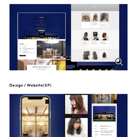
一部をご紹介します
教育
ブックマークしたサイト
インフラ関連
広告・メディア・放送
不動産
農林・水産
Design / Website(SP)
すべて
（624件）
金融・保険業
コーポレート・企業サイト
（278件）
ブランドサイト・サービスサイト
（85件）
その他サービス業
求人・採用サイト
（61件）
物流・運送
ECサイト（オンラインショップ）
（43件）