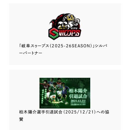
「岐阜スゥープス
（2025-26SEASON）」
シルバ
ーパートナー
柏木陽介選手
引退試合（2025/12/21）
への協
賛