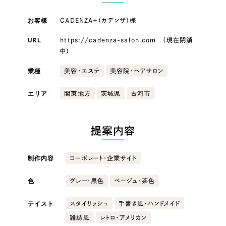
LP（ランディングページ）
（28件）
マーケティングDX支援
キャンペーン・プロモーションサイト
お客様
（12件）
CADENZA+（カデンザ）様
キャンペーン・プロモーション
Webサイト制作
ブランディング（ロゴ・印刷物）
（90件）
サイト
URL
https://cadenza-salon.com （現在閉鎖
中）
その他
（1件）
コーポレートサイト制作
ブランディング（ロゴ・印刷物）
業種
美容・エステ
美容院・ヘアサロン
オプションサービス
採用サイト制作
お客様インタビュー
エリア
関東地方
茨城県
古河市
その他
ECサイト制作
業種
Outsourcing
ブランドサイト制作
提案内容
?
よくある質問
アウトソーシング（代行支援）
製造業
制作内容
コーポレート・企業サイト
リープ・プロジェクト
「反響強化」を目的としたマーケティング代行
色
グレー・黒色
ベージュ・茶色
リープ・プロジェクト
建設・建築
／
マーケティング代行
リープ・リクルーティング
SEO対策によるアクセス獲得、反響獲得などの"Webマーケティング"から、
テイスト
スタイリッシュ
手書き風・ハンドメイド
ライン領域のマーケティングまでまるっと代行
「採用強化」を目的とした採用業務代行
卸売・小売
雑誌風
レトロ・アメリカン