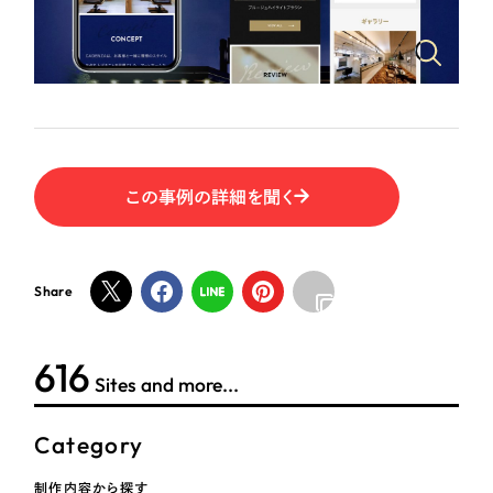
ポータルサイト・メディアサイト
（39件）
NPO・一般社団法人
LP（ランディングページ）
（28件）
キャンペーン・プロモーションサイト
（12件）
人材サービス
ブランディング（ロゴ・印刷物）
（90件）
その他
その他
（1件）
この事例の詳細を聞く
色
お客様インタビュー
ホワイト・白色
Share
グレー・黒色
616
Sites and more...
ベージュ・茶色
Category
レッド・赤色
制作内容から探す