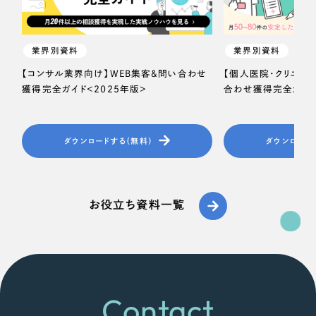
一部をご紹介します
教育
ブックマークしたサイト
業界別資料
業界別資料
インフラ関連
【コンサル業界向け】WEB集客＆問い合わせ
【個人医院・クリニッ
獲得完全ガイド＜2025年版＞
合わせ獲得完全ガイド
広告・メディア・放送
不動産
ダウンロードする（無料）
ダウンロード
農林・水産
すべて
お役立ち資料一覧
（624件）
金融・保険業
コーポレート・企業サイト
（278件）
ブランドサイト・サービスサイト
（85件）
その他サービス業
求人・採用サイト
（61件）
物流・運送
ECサイト（オンラインショップ）
Contact
（43件）