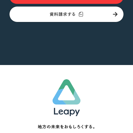
オレンジ・橙色
資料請求する
イエロー・黄色
グリーン・緑色
ブルー・青色
パープル・紫色
ピンク・桃色
カラフル・多色
その他
地方の未来をおもしろくする。