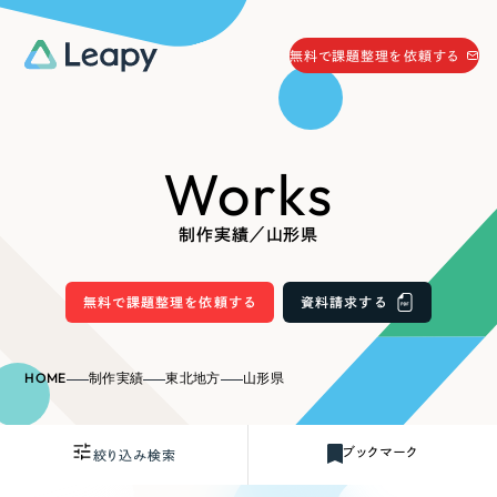
058-215-0066
無料で課題整理を依頼する
24時間受付
無料で課題整理を依頼する
Works
資料請求
する
資料請求する
制作実績／山形県
無料で課題整理を依頼
する
Company
無料で課題整理を依頼する
資料請求する
会社情報
採用情報
HOME
制作実績
東北地方
山形県
Web Produce
お役立ち情報
ブックマーク
絞り込み検索
リーピーが選ばれる理由
会社概要