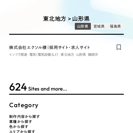
Works
絞り込み検
Webサイト制作
選ばれる理由
Search
索
コーポレートサイト制作
東北地方 > 山形県
採用サイト制作
サービス
山形県
宮城県
福島県
制作内容
ECサイト制作
Service
ブランドサイト制作
株式会社エクソル様｜採用サイト・求人サイト
コーポレート・企業サイト
サービス紹介
ブランディング支援
インフラ関連
電気（電気設備など）
東北地方
山形県
鶴岡市
一過性の広告に頼らず、
「仕組み」と「ノウハウ」
制作実績
ブランドサイト・サービスサイト
を残す資産型DX支援をご提供します
すべて
（624件）
624
求人・採用サイト
コーポレート・企業サイト
（278件）
Sites and more...
ブランドサイト・サービスサイト
（85件）
ECサイト（オンラインショップ）
Category
求人・採用サイト
（61件）
ECサイト（オンラインショップ）
ポータルサイト・メディアサイト
（43件）
制作内容から探す
業種から探す
ポータルサイト・メディアサイト
（39件）
色から探す
エリアから探す
LP（ランディングページ）