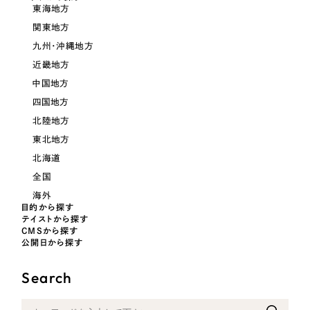
LP（ランディングページ）
（28件）
マーケティングDX支援
東海地方
キャンペーン・プロモーションサイト
関東地方
（12件）
キャンペーン・プロモーション
九州・沖縄地方
Webサイト制作
ブランディング（ロゴ・印刷物）
（90件）
サイト
近畿地方
その他
（1件）
コーポレートサイト制作
中国地方
ブランディング（ロゴ・印刷物）
オプションサービス
四国地方
採用サイト制作
北陸地方
お客様インタビュー
その他
ECサイト制作
東北地方
北海道
業種
Outsourcing
ブランドサイト制作
全国
海外
?
よくある質問
アウトソーシング（代行支援）
目的から探す
製造業
テイストから探す
リープ・プロジェクト
CMSから探す
公開日から探す
「反響強化」を目的としたマーケティング代行
リープ・プロジェクト
建設・建築
／
マーケティング代行
リープ・リクルーティング
SEO対策によるアクセス獲得、反響獲得などの"Webマーケティング"から、
Search
ライン領域のマーケティングまでまるっと代行
「採用強化」を目的とした採用業務代行
卸売・小売