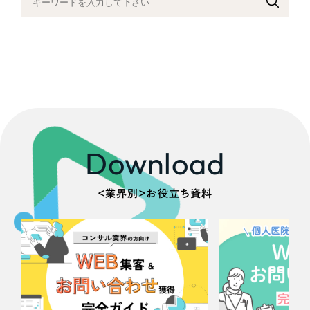
採用DX支援
その他のサービス
医療・福祉
リープ・リクルーティング
／
採用業務代行
プライバシーポリシー
情報セキュリティ方針
求人票作成・面接など各種業務代行、採用の仕組み作り支援
コンサルティング・調査
AI倫理ポリシー
クッキーポリシー
サイトマップ
リープ・キャリア
／
人材紹介サービス
ウェブアクセシビリティ方針
完全成功報酬型のスカウト型ハイクラス人材紹介（岐阜・愛知）
観光・レジャー
カイゼンDX支援
人材紹介・派遣
Download
Pace
／
クラウド型工数管理ツール
日報ツールで案件ごとの営業利益をリアルタイムに可視化
士業
＜業界別＞お役立ち資料
自治体・官公庁
制作実績
Works
美容・エステ
制作実績
IT・インターネット
全国1,400社以上の支援実績の中から
実績の