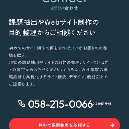
ポータルサイト・メディアサイト
（39件）
NPO・一般社団法人
お問い合わせ
LP（ランディングページ）
（28件）
キャンペーン・プロモーションサイト
（12件）
課題抽出やWebサイト制作の
人材サービス
ブランディング（ロゴ・印刷物）
（90件）
目的整理からご相談ください
その他
その他
（1件）
初めてのサイト制作で何をすればいいかお困りのお客
色
様も歓迎。
お客様インタビュー
現状の課題抽出やサイトの目的の整理、サイトコンセプ
トの策定からお任せください。もちろん、Web集客の戦
ホワイト・白色
略設計を具現化するサイト構成、デザイン、機能面まで
ご提案します。
グレー・黒色
058-215-0066
24時間受付
ベージュ・茶色
レッド・赤色
無料で課題整理を依頼する