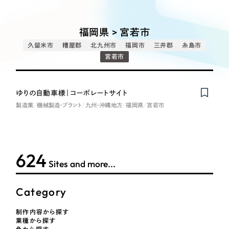
Works
絞り込み検
Webサイト制作
選ばれる理由
Search
索
コーポレートサイト制作
福岡県 > 宮若市
採用サイト制作
サービス
久留米市
糟屋郡
北九州市
福岡市
三井郡
糸島市
制作内容
ECサイト制作
宮若市
Service
ブランドサイト制作
コーポレート・企業サイト
サービス紹介
ブランディング支援
ゆりの自動車様｜コーポレートサイト
製造業
機械製造・プラント
九州・沖縄地方
福岡県
宮若市
一過性の広告に頼らず、
「仕組み」と「ノウハウ」
制作実績
ブランドサイト・サービスサイト
を残す資産型DX支援をご提供します
すべて
（624件）
求人・採用サイト
コーポレート・企業サイト
（278件）
624
Sites and more...
ブランドサイト・サービスサイト
（85件）
ECサイト（オンラインショップ）
求人・採用サイト
（61件）
Category
ECサイト（オンラインショップ）
ポータルサイト・メディアサイト
（43件）
制作内容から探す
ポータルサイト・メディアサイト
（39件）
業種から探す
LP（ランディングページ）