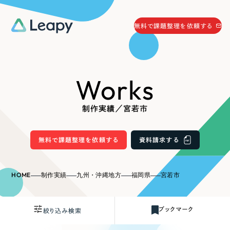
058-215-0066
無料で課題整理を依頼する
24時間受付
無料で課題整理を依頼する
Works
資料請求
する
資料請求する
制作実績／宮若市
無料で課題整理を依頼
する
Company
無料で課題整理を依頼する
資料請求する
会社情報
採用情報
HOME
制作実績
九州・沖縄地方
福岡県
宮若市
Web Produce
お役立ち情報
ブックマーク
絞り込み検索
リーピーが選ばれる理由
会社概要