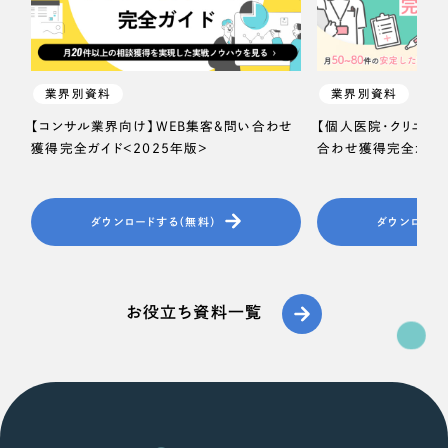
一部をご紹介します
教育
ブックマークしたサイト
インフラ関連
業界別資料
業界別資料
【コンサル業界向け】WEB集客＆問い合わせ
【個人医院・クリニッ
広告・メディア・放送
獲得完全ガイド＜2025年版＞
合わせ獲得完全ガイド
不動産
ダウンロードする（無料）
ダウンロード
農林・水産
すべて
（624件）
金融・保険業
お役立ち資料一覧
コーポレート・企業サイト
（278件）
ブランドサイト・サービスサイト
（85件）
その他サービス業
求人・採用サイト
（61件）
物流・運送
ECサイト（オンラインショップ）
（43件）