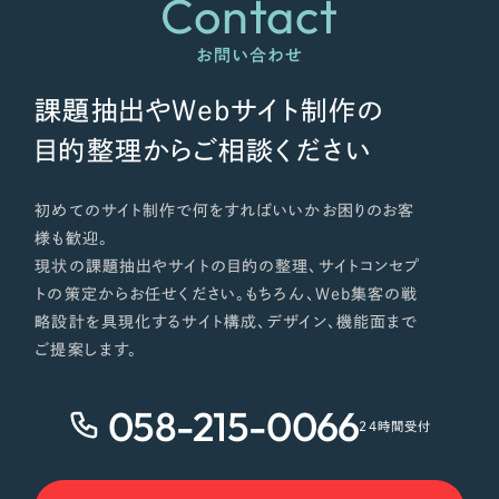
Contact
ポータルサイト・メディアサイト
（39件）
NPO・一般社団法人
LP（ランディングページ）
（28件）
お問い合わせ
キャンペーン・プロモーションサイト
（12件）
人材サービス
課題抽出やWebサイト制作の
ブランディング（ロゴ・印刷物）
（90件）
その他
目的整理からご相談ください
その他
（1件）
色
初めてのサイト制作で何をすればいいかお困りのお客
お客様インタビュー
様も歓迎。
現状の課題抽出やサイトの目的の整理、サイトコンセプ
ホワイト・白色
トの策定からお任せください。もちろん、Web集客の戦
略設計を具現化するサイト構成、デザイン、機能面まで
グレー・黒色
ご提案します。
ベージュ・茶色
058-215-0066
24時間受付
レッド・赤色