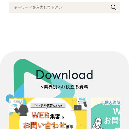
採用DX支援
その他のサービス
医療・福祉
リープ・リクルーティング
／
採用業務代行
プライバシーポリシー
情報セキュリティ方針
求人票作成・面接など各種業務代行、採用の仕組み作り支援
コンサルティング・調査
AI倫理ポリシー
クッキーポリシー
サイトマップ
リープ・キャリア
／
人材紹介サービス
ウェブアクセシビリティ方針
完全成功報酬型のスカウト型ハイクラス人材紹介（岐阜・愛知）
観光・レジャー
カイゼンDX支援
人材紹介・派遣
Pace
／
クラウド型工数管理ツール
Download
日報ツールで案件ごとの営業利益をリアルタイムに可視化
士業
＜業界別＞お役立ち資料
自治体・官公庁
制作実績
Works
美容・エステ
制作実績
IT・インターネット
全国1,400社以上の支援実績の中から
実績の