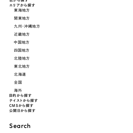
色から探す
LP（ランディングページ）
（28件）
マーケティングDX支援
エリアから探す
東海地方
キャンペーン・プロモーションサイト
（12件）
キャンペーン・プロモーション
関東地方
Webサイト制作
ブランディング（ロゴ・印刷物）
（90件）
サイト
九州・沖縄地方
その他
（1件）
コーポレートサイト制作
近畿地方
ブランディング（ロゴ・印刷物）
中国地方
オプションサービス
採用サイト制作
四国地方
お客様インタビュー
その他
北陸地方
ECサイト制作
東北地方
業種
Outsourcing
ブランドサイト制作
北海道
全国
?
よくある質問
アウトソーシング（代行支援）
海外
製造業
目的から探す
リープ・プロジェクト
テイストから探す
「反響強化」を目的としたマーケティング代行
CMSから探す
リープ・プロジェクト
建設・建築
／
マーケティング代行
公開日から探す
リープ・リクルーティング
SEO対策によるアクセス獲得、反響獲得などの"Webマーケティング"から、
ライン領域のマーケティングまでまるっと代行
「採用強化」を目的とした採用業務代行
Search
卸売・小売