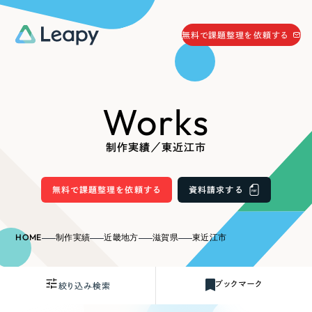
058-215-0066
無料で課題整理を依頼する
24時間受付
無料で課題整理を依頼する
Works
資料請求
する
資料請求する
制作実績／東近江市
無料で課題整理を依頼
する
Company
無料で課題整理を依頼する
資料請求する
会社情報
採用情報
HOME
制作実績
近畿地方
滋賀県
東近江市
Web Produce
お役立ち情報
ブックマーク
絞り込み検索
リーピーが選ばれる理由
会社概要