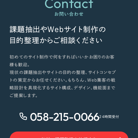
Contact
ポータルサイト・メディアサイト
（39件）
NPO・一般社団法人
LP（ランディングページ）
（28件）
お問い合わせ
キャンペーン・プロモーションサイト
（12件）
人材サービス
課題抽出やWebサイト制作の
ブランディング（ロゴ・印刷物）
（90件）
目的整理からご相談ください
その他
その他
（1件）
色
初めてのサイト制作で何をすればいいかお困りのお客
お客様インタビュー
様も歓迎。
現状の課題抽出やサイトの目的の整理、サイトコンセプ
ホワイト・白色
トの策定からお任せください。もちろん、Web集客の戦
略設計を具現化するサイト構成、デザイン、機能面まで
グレー・黒色
ご提案します。
058-215-0066
ベージュ・茶色
24時間受付
レッド・赤色