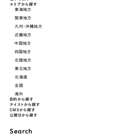
LP（ランディングページ）
（28件）
マーケティングDX支援
エリアから探す
東海地方
キャンペーン・プロモーションサイト
（12件）
キャンペーン・プロモーション
関東地方
Webサイト制作
ブランディング（ロゴ・印刷物）
（90件）
サイト
九州・沖縄地方
その他
（1件）
近畿地方
コーポレートサイト制作
ブランディング（ロゴ・印刷物）
中国地方
オプションサービス
採用サイト制作
四国地方
お客様インタビュー
その他
北陸地方
ECサイト制作
東北地方
業種
Outsourcing
ブランドサイト制作
北海道
全国
?
よくある質問
アウトソーシング（代行支援）
海外
製造業
目的から探す
リープ・プロジェクト
テイストから探す
CMSから探す
「反響強化」を目的としたマーケティング代行
リープ・プロジェクト
建設・建築
／
マーケティング代行
公開日から探す
リープ・リクルーティング
SEO対策によるアクセス獲得、反響獲得などの"Webマーケティング"から、
ライン領域のマーケティングまでまるっと代行
Search
「採用強化」を目的とした採用業務代行
卸売・小売