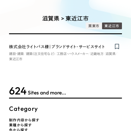
Works
絞り込み検
Webサイト制作
選ばれる理由
Search
索
コーポレートサイト制作
滋賀県 > 東近江市
採用サイト制作
サービス
栗東市
東近江市
制作内容
ECサイト制作
Service
ブランドサイト制作
株式会社ライトパス様｜ブランドサイト・サービスサイト
コーポレート・企業サイト
サービス紹介
ブランディング支援
建設・建築
建築（注文住宅など）
工務店・ハウスメーカー
近畿地方
滋賀県
東近江市
一過性の広告に頼らず、
「仕組み」と「ノウハウ」
制作実績
ブランドサイト・サービスサイト
を残す資産型DX支援をご提供します
すべて
（624件）
求人・採用サイト
コーポレート・企業サイト
（278件）
624
Sites and more...
ブランドサイト・サービスサイト
（85件）
ECサイト（オンラインショップ）
求人・採用サイト
（61件）
Category
ECサイト（オンラインショップ）
ポータルサイト・メディアサイト
（43件）
制作内容から探す
ポータルサイト・メディアサイト
（39件）
業種から探す
LP（ランディングページ）
色から探す