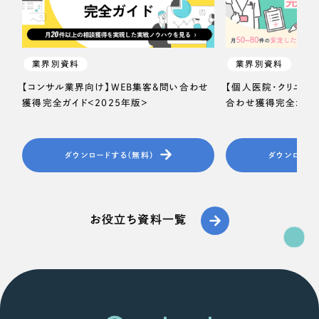
一部をご紹介します
教育
ブックマークしたサイト
インフラ関連
業界別資料
業界別資料
【コンサル業界向け】WEB集客＆問い合わせ
【個人医院・クリニッ
広告・メディア・放送
獲得完全ガイド＜2025年版＞
合わせ獲得完全ガイド
不動産
ダウンロードする（無料）
ダウンロード
農林・水産
すべて
（624件）
金融・保険業
お役立ち資料一覧
コーポレート・企業サイト
（278件）
ブランドサイト・サービスサイト
（85件）
その他サービス業
求人・採用サイト
（61件）
物流・運送
ECサイト（オンラインショップ）
（43件）