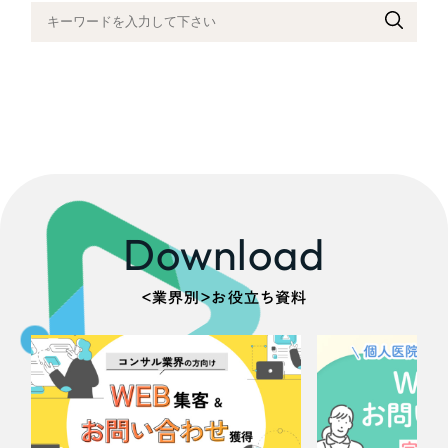
採用DX支援
その他のサービス
医療・福祉
リープ・リクルーティング
／
採用業務代行
プライバシーポリシー
情報セキュリティ方針
求人票作成・面接など各種業務代行、採用の仕組み作り支援
コンサルティング・調査
AI倫理ポリシー
クッキーポリシー
サイトマップ
リープ・キャリア
／
人材紹介サービス
ウェブアクセシビリティ方針
完全成功報酬型のスカウト型ハイクラス人材紹介（岐阜・愛知）
観光・レジャー
カイゼンDX支援
人材紹介・派遣
Pace
／
クラウド型工数管理ツール
Download
日報ツールで案件ごとの営業利益をリアルタイムに可視化
士業
＜業界別＞お役立ち資料
自治体・官公庁
制作実績
Works
美容・エステ
制作実績
IT・インターネット
全国1,400社以上の支援実績の中から
実績の