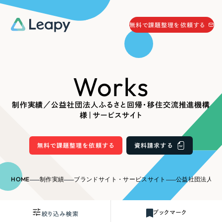
058-215-0066
無料で課題整理を依頼する
24時間受付
無料で課題整理を依頼する
Works
資料請求
する
資料請求する
制作実績／公益社団法人ふるさと回帰・移住交流推進機構
無料で課題整理を依頼
する
様｜サービスサイト
Company
無料で課題整理を依頼する
資料請求する
会社情報
採用情報
Web Produce
HOME
制作実績
ブランドサイト・サービスサイト
公益社団法人ふるさと回
お役立ち情報
リーピーが選ばれる理由
会社概要
ブックマーク
絞り込み検索