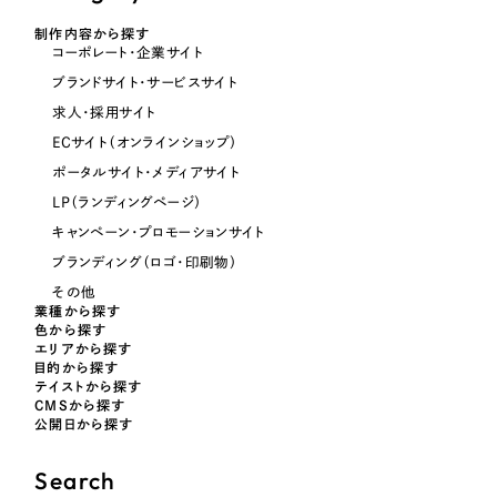
制作内容から探す
コーポレート・企業サイト
オレンジ・橙色
ブランドサイト・サービスサイト
求人・採用サイト
イエロー・黄色
ECサイト（オンラインショップ）
ポータルサイト・メディアサイト
グリーン・緑色
LP（ランディングページ）
キャンペーン・プロモーションサイト
ブルー・青色
ブランディング（ロゴ・印刷物）
その他
パープル・紫色
業種から探す
色から探す
エリアから探す
ピンク・桃色
目的から探す
テイストから探す
CMSから探す
公開日から探す
カラフル・多色
Search
その他