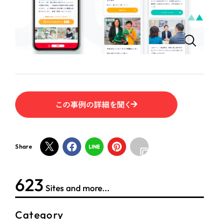
ポータルサイト・メディアサイト
（39件）
LP（ランディングページ）
（28件）
NPO・一般社団法人
キャンペーン・プロモーションサイト
（12件）
ブランディング（ロゴ・印刷物）
人材サービス
（90件）
その他
（1件）
その他
お客様インタビュー
色
この事例の詳細を聞く
ホワイト・白色
Share
グレー・黒色
624
Sites and more...
ベージュ・茶色
Category
レッド・赤色