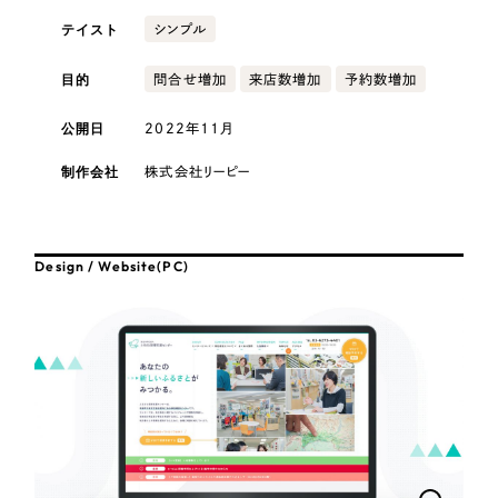
採用DX支援
その他のサービス
テイスト
シンプル
医療・福祉
リープ・リクルーティング
／
採用業務代行
目的
問合せ増加
来店数増加
予約数増加
プライバシーポリシー
情報セキュリティ方針
求人票作成・面接など各種業務代行、採用の仕組み作り支援
AI倫理ポリシー
クッキーポリシー
サイトマップ
リープ・キャリア
コンサルティング・調査
／
人材紹介サービス
公開日
2022年11月
ウェブアクセシビリティ方針
完全成功報酬型のスカウト型ハイクラス人材紹介（岐阜・愛知）
制作会社
株式会社リーピー
観光・レジャー
カイゼンDX支援
人材紹介・派遣
Pace
／
クラウド型工数管理ツール
Design / Website(PC)
日報ツールで案件ごとの営業利益をリアルタイムに可視化
士業
制作実績
自治体・官公庁
Works
美容・エステ
制作実績
IT・インターネット
全国1,400社以上の支援実績の中から
実績の