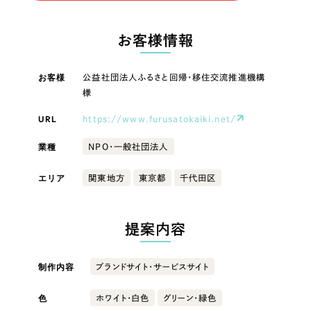
LP（ランディングページ）
（28件）
マーケティングDX支援
LP（ランディングページ）
キャンペーン・プロモーションサイト
（12件）
お客様情報
Webサイト制作
ブランディング（ロゴ・印刷物）
キャンペーン・プロモーション
（90件）
サイト
その他
（1件）
お客様
公益社団法人ふるさと回帰・移住交流推進機構
コーポレートサイト制作
様
オプションサービス
ブランディング（ロゴ・印刷物）
採用サイト制作
URL
https://www.furusatokaiki.net/
お客様インタビュー
ECサイト制作
その他
業種
NPO・一般社団法人
Outsourcing
ブランドサイト制作
エリア
関東地方
東京都
千代田区
業種
?
よくある質問
アウトソーシング（代行支援）
提案内容
リープ・プロジェクト
製造業
「反響強化」を目的としたマーケティング代行
リープ・プロジェクト
／
マーケティング代行
制作内容
ブランドサイト・サービスサイト
建設・建築
リープ・リクルーティング
SEO対策によるアクセス獲得、反響獲得などの"Webマーケティング"から、
ライン領域のマーケティングまでまるっと代行
「採用強化」を目的とした採用業務代行
色
ホワイト・白色
グリーン・緑色
卸売・小売