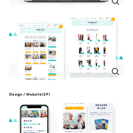
一部をご紹介します
教育
ブックマークしたサイト
インフラ関連
広告・メディア・放送
不動産
農林・水産
すべて
（624件）
Design / Website(SP)
コーポレート・企業サイト
（278件）
金融・保険業
ブランドサイト・サービスサイト
（85件）
その他サービス業
求人・採用サイト
（61件）
ECサイト（オンラインショップ）
（43件）
物流・運送