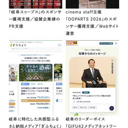
「岐阜スゥープス」のスポンサ
cinema staff主催
ー獲得支援／協賛企業様の
「OOPARTS 2026」のスポ
PR支援
ンサー獲得支援／Webサイト
運営
岐阜に特化した共感型ふる
岐阜のリーダーボイス
さと納税メディア「ぎふちょく」
「GIFU42メディアネットワー