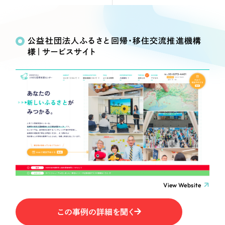
Webサイト制作
Works
絞り込み検
選ばれる理由
コーポレートサイト制作
Search
索
採用サイト制作
公益社団法人ふるさと回帰・移住交流推進機構
サービス
様｜サービスサイト
ECサイト制作
制作内容
Service
ブランドサイト制作
サービス紹介
ブランディング支援
コーポレート・企業サイト
一過性の広告に頼らず、
「仕組み」と「ノウハウ」
制作実績
を残す資産型DX支援をご提供します
ブランドサイト・サービスサイト
すべて
（624件）
コーポレート・企業サイト
（278件）
求人・採用サイト
ブランドサイト・サービスサイト
（85件）
求人・採用サイト
ECサイト（オンラインショップ）
（61件）
View Website
ECサイト（オンラインショップ）
（43件）
ポータルサイト・メディアサイト
この事例の詳細を聞く
ポータルサイト・メディアサイト
（39件）