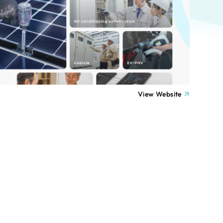
ト
（12件）
90件）
療・福祉
g
士業
View Website
）
教育
ケティング代行
林・水産
業務代行
PO・一般社団法人