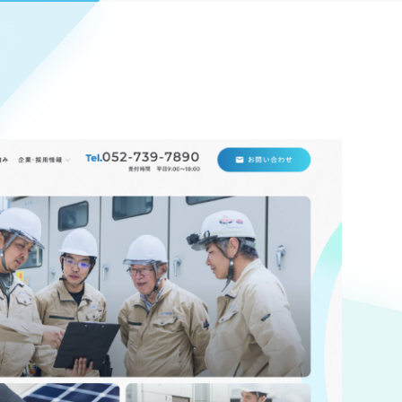
Pace
／
クラウド型工数管理ツール
日報ツールで案件ごとの営業利益をリアルタイムに可視化
発信
信
Cサイト（オンラインショップ）
）
ランディング（ロゴ・印刷物）
85件）
43件）
39件）