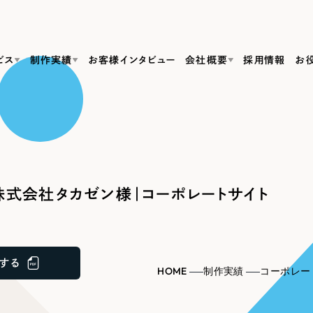
ビス
制作実績
お客様インタビュー
会社概要
採用情報
お
Web Produ
すべて
（624件）
コーポレート・企業サイト
（278件）
リーピーがわかる資料３点セット
bサイト制作
ブランドサイト・サービスサイト
リーピーが選ばれる理由
（85件）
リーピーのWebサイト制作・会社概要・サービスがわかる
会社概要
式会社タカゼン様｜コーポレートサイト
の中か
ご紹介し
求人・採用サイト
お役立ち資料
（61件）
Webサイト制作
ポレートサイト制作
採用サイト制作
代表挨拶
SDG
すぐに使える資料をダウンロード
ECサイト（オンラインショップ）
（43件）
コーポレートサイト制作
サイト制作
ブランドサイト制作
ポータルサイト・メディアサイト
メディア掲載・取材依頼
新着情
（39件）
する
採用サイト制作
HOME
制作実績
コーポレー
LP（ランディングページ）
（28件）
よくある質問
ト
ECサイト制作
リーピーブログ
採用情報
キャンペーン・プロモーションサイト
（1
ブランドサイト制作
Webデザイン・Webマーケティングに関する情報を発信