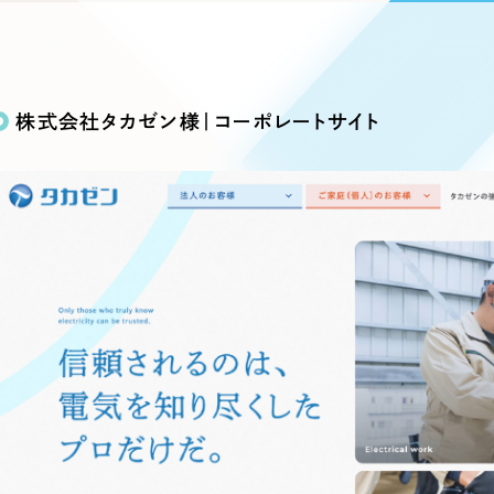
込み検索
ブランディング（ロゴ・印刷物）
ブランディング支援
・プロジェクト
広報ブログ
（90件）
／
マーケティング代行
リーピーの取り組みに関するお知らせ・イベントの様子を
策によるアクセス獲得、反響獲得などの"Webマーケティン
その他
（1件）
オプションサービス
代表ブログ
などのオフライン領域のマーケティングまでまるっと代行
株式会社タカゼン様｜コーポレートサイト
代表川口が経営・Web戦略・地方創生に関する情報を発
お客様インタビュー
メールマガジンアーカイブ
過去に配信したメールマガジンのアーカイブ
制作実績
イト・サービスサイト
求人・採用サイト
E
すべて
（624件）
コーポレート・企業サイト
（278件
ディングページ）
キャンペーン・プロモーション
ブ
ブランドサイト・サービスサイト
（
サイト
求人・採用サイト
（61件）
ECサイト（オンラインショップ）
（
ポータルサイト・メディアサイト
（
LP（ランディングページ）
（28件）