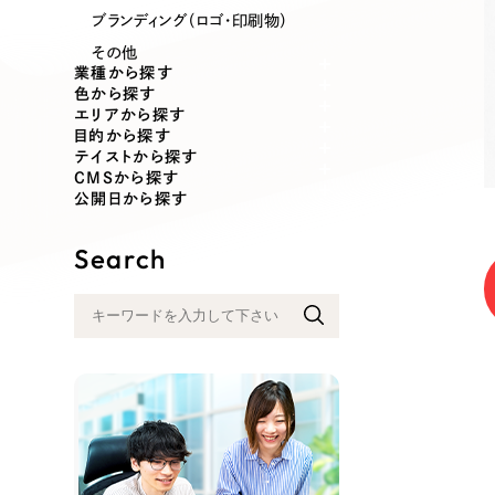
業種
ブランディング（ロゴ・印刷物）
その他
業種から探す
色から探す
エリアから探す
製造業
建設・建築
目的から探す
テイストから探す
CMSから探す
コンサルティング・調査
観光・レジ
公開日から探す
Search
自治体・官公庁
美容・エス
インフラ関連
広告・メデ
金融・保険業
その他サ
人材サービス
その他