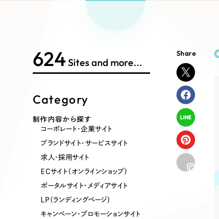
Works Search
絞り
リープ
SEO対
グ"から、
広報支援
624
Share
制作内容
Sites and more...
Category
コーポレート・企業サイト
ブランドサ
制作内容から探す
コーポレート・企業サイト
ポータルサイト・メディアサイト
LP（ラン
ブランドサイト・サービスサイト
求人・採用サイト
ECサイト（オンラインショップ）
その他
ポータルサイト・メディアサイト
LP（ランディングページ）
キャンペーン・プロモーションサイト