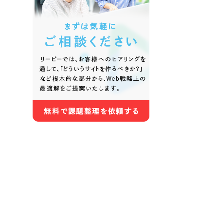
色
ホワイト・白色
グレー
オレンジ・橙色
イエロ
パープル・紫色
ピンク
さらに条件を追加する