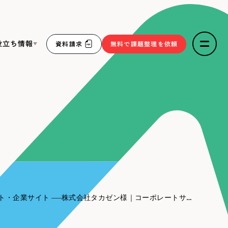
役立ち情報
資料請求
無料で課題整理を依頼
ce
リープ・リクルーティング
／
採用業務代行
求人票作成・面接など各種業務代行、採用の仕組み作り支
３点セット
援
リープ・キャリア
／
人材紹介サービス
sへの取り組み
完全成功報酬型のスカウト型ハイクラス人材紹介（岐阜・愛
知）
報
ト・企業サイト
株式会社タカゼン様｜コーポレートサイト
2件）