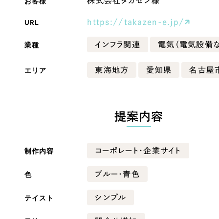
お客様
株式会社タカゼン様
Company
URL
https://takazen-e.jp/
業種
インフラ関連
電気（電気設備な
会社情報
エリア
東海地方
愛知県
名古屋
会社概要
・黒色
ベージュ・茶色
代表挨拶
SDGsに向けた取り組み
提案内容
ー・黄色
グリーン・緑色
メディア掲載と取材依頼
新着情報
制作内容
コーポレート・企業サイト
・桃色
カラフル・多色
採用情報
色
ブルー・青色
ブログ
テイスト
シンプル
リーピーブログ
代表ブログ