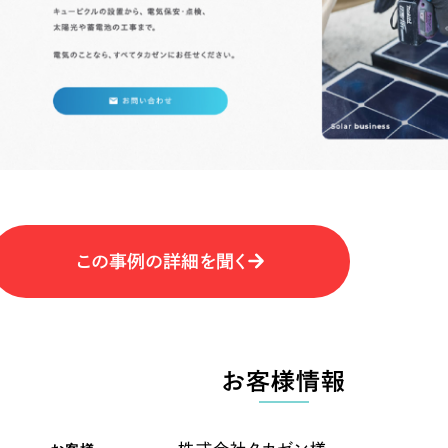
キャンペーン・プロモーションサイ
ブランディング（ロゴ・印刷物）
（
その他
（1件）
卸売・小売
医
Outsourcin
ャー
人材紹介・派遣
アウトソーシング（代行支援
テ
IT・インターネット
この事例の詳細を聞く
リープ・プロジェクト
「反響強化」を目的としたマー
ィア・放送
不動産
農
リープ・リクルーティング
「採用強化」を目的とした採用
お客様情報
ービス業
物流・運送
N
その他のサービス