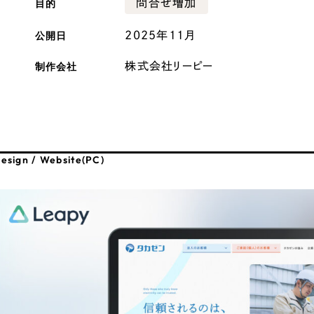
目的
問合せ増加
広報ブログ
公開日
2025年11月
メルマガアーカイブ
制作会社
株式会社リーピー
プライバシーポリシー
情報セキュ
esign / Website(PC)
クッキーポリシー
サイトマップ
客様も歓迎。
セプトの策定からお任
化するサイト構成、デザ