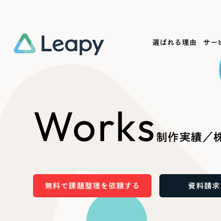
選ばれる理由
サー
Service
Works
Company
Useful
Works
サービス紹介
制作実績
会社概要
お役立ち情報
We
制作実績／株
一過性の広告に頼らず、
全国1,400社以上の支援実績
可能性をひらくデザインで
リーピーによるお役立ち情報を
コー
「仕組み」と「ノウハウ」を残す資産型DX
ら
しあわせな毎日をつくる
ます
支援をご提供します
実績の一部をご紹介します
EC
無料で課題整理を依頼する
資料請求
?
ブックマークしたサイ