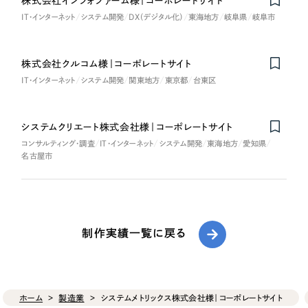
株式会社インフォファーム様｜コーポレートサイト
IT・インターネット
システム開発
DX（デジタル化）
東海地方
岐阜県
岐阜市
株式会社クルコム様｜コーポレートサイト
Nominee
IT・インターネット
システム開発
関東地方
東京都
台東区
システムクリエート株式会社様｜コーポレートサイト
コンサルティング・調査
IT・インターネット
システム開発
東海地方
愛知県
名古屋市
制作実績一覧に戻る
ホーム
製造業
システムメトリックス株式会社様｜コーポレートサイト