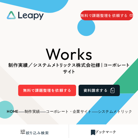
058-215-0066
無料で課題整理を依頼する
24時間受付
無料で課題整理を依頼する
Works
資料請求
する
資料請求する
制作実績／システムメトリックス株式会社様｜コーポレート
無料で課題整理を依頼
する
サイト
Company
無料で課題整理を依頼する
資料請求する
会社情報
採用情報
Web Produce
HOME
制作実績
コーポレート・企業サイト
システムメトリックス株式会
お役立ち情報
リーピーが選ばれる理由
会社概要
ブックマーク
絞り込み検索