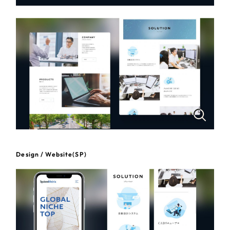
一部をご紹介します
教育
ブックマークしたサイト
インフラ関連
広告・メディア・放送
不動産
農林・水産
すべて
（624件）
Design / Website(SP)
コーポレート・企業サイト
（278件）
金融・保険業
ブランドサイト・サービスサイト
（85件）
その他サービス業
求人・採用サイト
（61件）
ECサイト（オンラインショップ）
（43件）
物流・運送