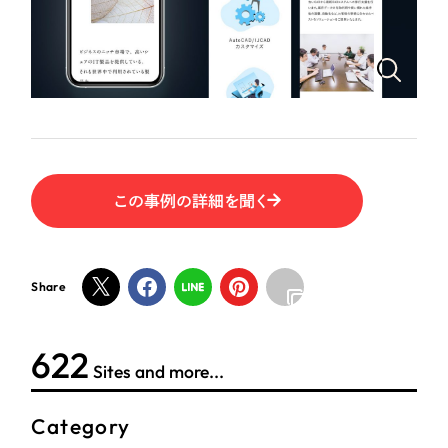
ポータルサイト・メディアサイト
（39件）
LP（ランディングページ）
（28件）
NPO・一般社団法人
キャンペーン・プロモーションサイト
（12件）
ブランディング（ロゴ・印刷物）
人材サービス
（90件）
その他
（1件）
その他
この事例の詳細を聞く
お客様インタビュー
色
ホワイト・白色
Share
グレー・黒色
623
Sites and more...
ベージュ・茶色
Category
レッド・赤色