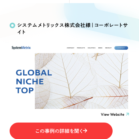
Webサイト制作
Works
絞り込み検
選ばれる理由
コーポレートサイト制作
Search
索
採用サイト制作
システムメトリックス株式会社様｜コーポレートサ
サービス
イト
ECサイト制作
制作内容
Service
ブランドサイト制作
サービス紹介
ブランディング支援
コーポレート・企業サイト
一過性の広告に頼らず、
「仕組み」と「ノウハウ」
制作実績
を残す資産型DX支援をご提供します
ブランドサイト・サービスサイト
すべて
（624件）
コーポレート・企業サイト
（278件）
求人・採用サイト
ブランドサイト・サービスサイト
（85件）
求人・採用サイト
ECサイト（オンラインショップ）
（61件）
View Website
ECサイト（オンラインショップ）
（43件）
ポータルサイト・メディアサイト
この事例の詳細を聞く
ポータルサイト・メディアサイト
（39件）