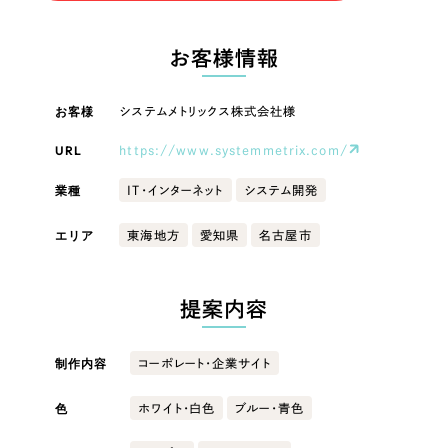
LP（ランディングページ）
（28件）
マーケティングDX支援
LP（ランディングページ）
キャンペーン・プロモーションサイト
（12件）
お客様情報
Webサイト制作
ブランディング（ロゴ・印刷物）
キャンペーン・プロモーション
（90件）
サイト
その他
（1件）
お客様
システムメトリックス株式会社様
コーポレートサイト制作
オプションサービス
URL
https://www.systemmetrix.com/
ブランディング（ロゴ・印刷物）
採用サイト制作
お客様インタビュー
業種
IT・インターネット
システム開発
ECサイト制作
その他
エリア
東海地方
愛知県
名古屋市
Outsourcing
ブランドサイト制作
業種
?
よくある質問
アウトソーシング（代行支援）
提案内容
リープ・プロジェクト
製造業
「反響強化」を目的としたマーケティング代行
リープ・プロジェクト
制作内容
コーポレート・企業サイト
／
マーケティング代行
建設・建築
リープ・リクルーティング
SEO対策によるアクセス獲得、反響獲得などの"Webマーケティング"から、
ライン領域のマーケティングまでまるっと代行
色
ホワイト・白色
ブルー・青色
「採用強化」を目的とした採用業務代行
卸売・小売