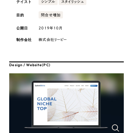
テイスト
採用DX支援
シンプル
スタイリッシュ
その他のサービス
医療・福祉
リープ・リクルーティング
目的
問合せ増加
／
採用業務代行
プライバシーポリシー
情報セキュリティ方針
求人票作成・面接など各種業務代行、採用の仕組み作り支援
公開日
2019年10月
AI倫理ポリシー
クッキーポリシー
サイトマップ
リープ・キャリア
コンサルティング・調査
／
人材紹介サービス
ウェブアクセシビリティ方針
完全成功報酬型のスカウト型ハイクラス人材紹介（岐阜・愛知）
制作会社
株式会社リーピー
観光・レジャー
カイゼンDX支援
人材紹介・派遣
Design / Website(PC)
Pace
／
クラウド型工数管理ツール
日報ツールで案件ごとの営業利益をリアルタイムに可視化
士業
制作実績
自治体・官公庁
Works
美容・エステ
制作実績
IT・インターネット
全国1,400社以上の支援実績の中から
実績の