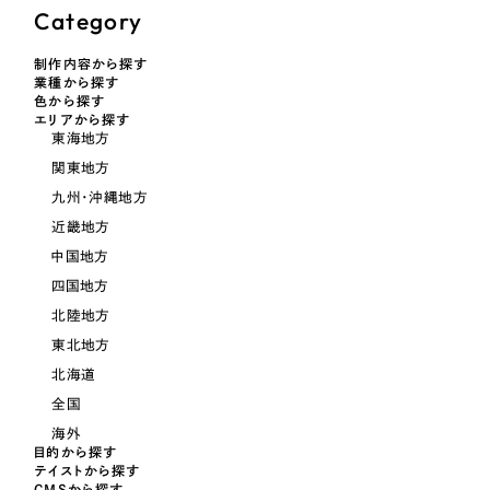
LP（ランディングページ）
（28件）
マーケティングDX支援
Category
キャンペーン・プロモーションサイト
（12件）
キャンペーン・プロモーション
制作内容から探す
Webサイト制作
ブランディング（ロゴ・印刷物）
（90件）
業種から探す
サイト
色から探す
その他
（1件）
エリアから探す
コーポレートサイト制作
東海地方
ブランディング（ロゴ・印刷物）
オプションサービス
関東地方
採用サイト制作
九州・沖縄地方
お客様インタビュー
その他
ECサイト制作
近畿地方
中国地方
業種
Outsourcing
ブランドサイト制作
四国地方
?
よくある質問
北陸地方
アウトソーシング（代行支援）
製造業
東北地方
リープ・プロジェクト
北海道
「反響強化」を目的としたマーケティング代行
リープ・プロジェクト
建設・建築
／
マーケティング代行
全国
リープ・リクルーティング
SEO対策によるアクセス獲得、反響獲得などの"Webマーケティング"から、
海外
ライン領域のマーケティングまでまるっと代行
目的から探す
「採用強化」を目的とした採用業務代行
卸売・小売
テイストから探す
CMSから探す