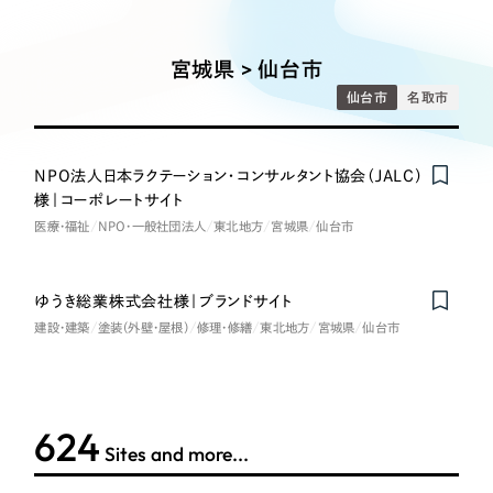
Works
絞り込み検
Webサイト制作
選ばれる理由
Search
索
コーポレートサイト制作
宮城県 > 仙台市
採用サイト制作
サービス
仙台市
名取市
制作内容
ECサイト制作
Service
ブランドサイト制作
NPO法人日本ラクテーション・コンサルタント協会（JALC）
コーポレート・企業サイト
サービス紹介
ブランディング支援
様｜コーポレートサイト
医療・福祉
NPO・一般社団法人
東北地方
宮城県
仙台市
一過性の広告に頼らず、
「仕組み」と「ノウハウ」
制作実績
ブランドサイト・サービスサイト
を残す資産型DX支援をご提供します
すべて
（624件）
ゆうき総業株式会社様｜ブランドサイト
求人・採用サイト
コーポレート・企業サイト
（278件）
建設・建築
塗装（外壁・屋根）
修理・修繕
東北地方
宮城県
仙台市
ブランドサイト・サービスサイト
（85件）
ECサイト（オンラインショップ）
求人・採用サイト
（61件）
ECサイト（オンラインショップ）
ポータルサイト・メディアサイト
（43件）
624
Sites and more...
ポータルサイト・メディアサイト
（39件）
LP（ランディングページ）