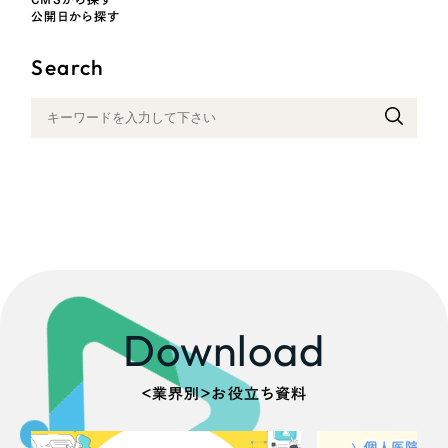
採用DX支援
その他のサービス
公開日から探す
医療・福祉
リープ・リクルーティング
／
採用業務代行
Search
プライバシーポリシー
情報セキュリティ方針
求人票作成・面接など各種業務代行、採用の仕組み作り支援
コンサルティング・調査
AI倫理ポリシー
クッキーポリシー
サイトマップ
リープ・キャリア
／
人材紹介サービス
ウェブアクセシビリティ方針
完全成功報酬型のスカウト型ハイクラス人材紹介（岐阜・愛知）
観光・レジャー
カイゼンDX支援
人材紹介・派遣
Pace
／
クラウド型工数管理ツール
日報ツールで案件ごとの営業利益をリアルタイムに可視化
士業
自治体・官公庁
制作実績
Download
Works
美容・エステ
＜業界別＞お役立ち資料
制作実績
IT・インターネット
全国1,400社以上の支援実績の中から
実績の