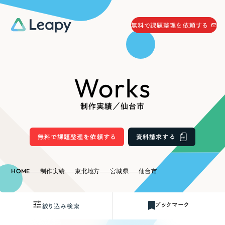
058-215-0066
無料で課題整理を依頼する
24時間受付
無料で課題整理を依頼する
Works
資料請求
する
資料請求する
制作実績／仙台市
無料で課題整理を依頼
する
Company
無料で課題整理を依頼する
資料請求する
会社情報
採用情報
HOME
制作実績
東北地方
宮城県
仙台市
Web Produce
お役立ち情報
ブックマーク
絞り込み検索
リーピーが選ばれる理由
会社概要