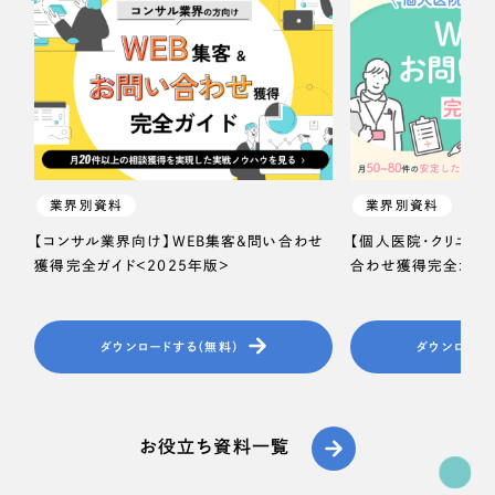
一部をご紹介します
教育
ブックマークしたサイト
インフラ関連
広告・メディア・放送
業界別資料
業界別資料
不動産
【コンサル業界向け】WEB集客＆問い合わせ
【個人医院・クリニッ
獲得完全ガイド＜2025年版＞
合わせ獲得完全ガイド
農林・水産
すべて
（624件）
金融・保険業
ダウンロードする（無料）
ダウンロード
コーポレート・企業サイト
（278件）
ブランドサイト・サービスサイト
（85件）
その他サービス業
求人・採用サイト
（61件）
お役立ち資料一覧
物流・運送
ECサイト（オンラインショップ）
（43件）