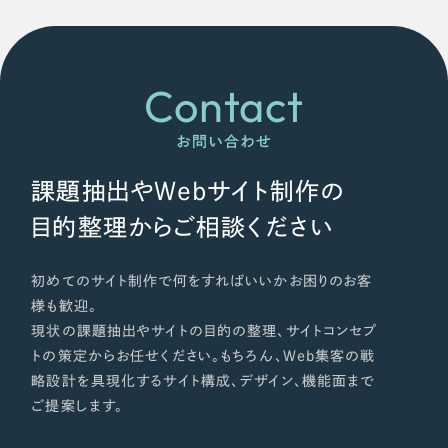
ポータルサイト・メディアサイト
（39件）
NPO・一般社団法人
LP（ランディングページ）
（28件）
キャンペーン・プロモーションサイト
（12件）
人材サービス
Contact
ブランディング（ロゴ・印刷物）
（90件）
その他
その他
（1件）
お問い合わせ
色
課題抽出やWebサイト制作の
お客様インタビュー
目的整理からご相談ください
ホワイト・白色
初めてのサイト制作で何をすればいいかお困りのお客
様も歓迎。
グレー・黒色
現状の課題抽出やサイトの目的の整理、サイトコンセプ
トの策定からお任せください。もちろん、Web集客の戦
ベージュ・茶色
略設計を具現化するサイト構成、デザイン、機能面まで
ご提案します。
レッド・赤色