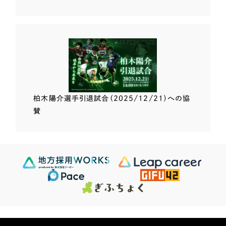
柏木陽介選手
引退試合（2025/12/21）
への協
賛
Scroll Down
624
この条件で検索する
Sites
検索結果 ...