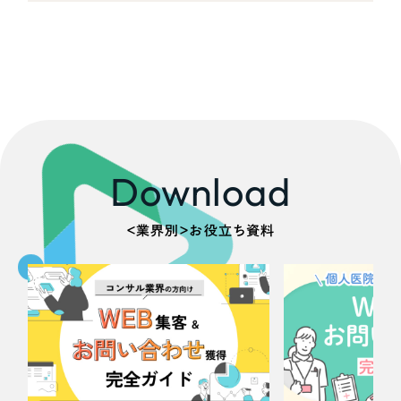
ポータルサイト・メディアサイト
（39件）
NPO・一般社団法人
LP（ランディングページ）
（28件）
キャンペーン・プロモーションサイト
（12件）
人材サービス
ブランディング（ロゴ・印刷物）
（90件）
その他
その他
（1件）
色
Download
お客様インタビュー
ホワイト・白色
＜業界別＞お役立ち資料
グレー・黒色
ベージュ・茶色
レッド・赤色