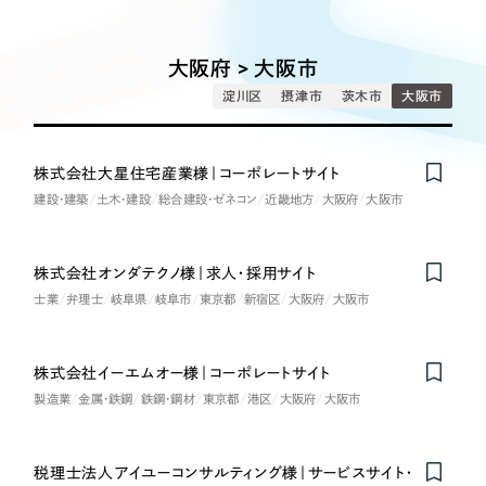
Works
絞り込み検
Webサイト制作
選ばれる理由
Search
索
コーポレートサイト制作
大阪府 > 大阪市
採用サイト制作
サービス
淀川区
摂津市
茨木市
大阪市
制作内容
ECサイト制作
Service
ブランドサイト制作
株式会社大星住宅産業様｜コーポレートサイト
コーポレート・企業サイト
サービス紹介
ブランディング支援
建設・建築
土木・建設
総合建設・ゼネコン
近畿地方
大阪府
大阪市
一過性の広告に頼らず、
「仕組み」と「ノウハウ」
制作実績
ブランドサイト・サービスサイト
を残す資産型DX支援をご提供します
株式会社オンダテクノ様｜求人・採用サイト
すべて
（624件）
士業
弁理士
岐阜県
岐阜市
東京都
新宿区
大阪府
大阪市
求人・採用サイト
コーポレート・企業サイト
（278件）
ブランドサイト・サービスサイト
（85件）
ECサイト（オンラインショップ）
株式会社イーエムオー様｜コーポレートサイト
求人・採用サイト
（61件）
製造業
金属・鉄鋼
鉄鋼・鋼材
東京都
港区
大阪府
大阪市
ECサイト（オンラインショップ）
ポータルサイト・メディアサイト
（43件）
ポータルサイト・メディアサイト
（39件）
税理士法人アイユーコンサルティング様｜サービスサイト・
LP（ランディングページ）