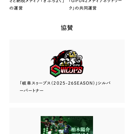
さと納税メディア「ぎふちょく」
「GIFU42メディアネットワー
の運営
ク」の共同運営
協賛
「岐阜スゥープス
（2025-26SEASON）」
シルバ
ーパートナー