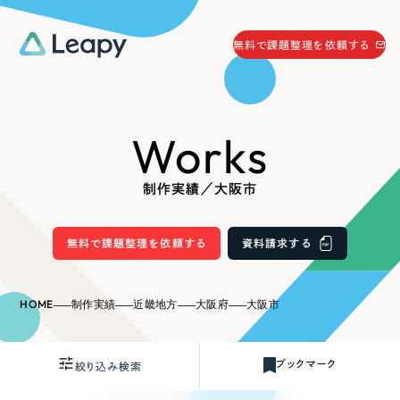
058-215-0066
無料で課題整理を依頼する
24時間受付
無料で課題整理を依頼する
Works
資料請求
する
資料請求する
制作実績／大阪市
無料で課題整理を依頼
する
Company
無料で課題整理を依頼する
資料請求する
会社情報
採用情報
HOME
制作実績
近畿地方
大阪府
大阪市
Web Produce
お役立ち情報
ブックマーク
絞り込み検索
リーピーが選ばれる理由
会社概要