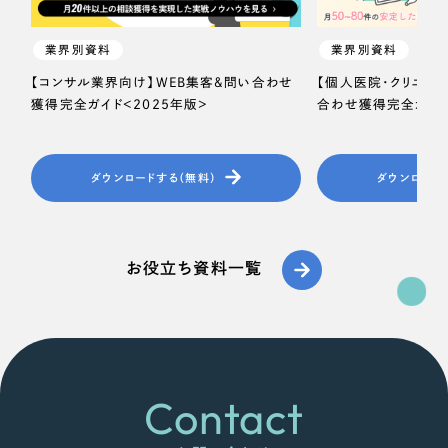
オレンジ・橙色
業界別資料
業界別資料
【コンサル業界向け】WEB集客＆問い合わせ
【個人医院・クリニッ
イエロー・黄色
獲得完全ガイド＜2025年版＞
合わせ獲得完全ガイド
グリーン・緑色
ダウンロードする（無料）
ダウンロード
ブルー・青色
パープル・紫色
お役立ち資料一覧
ピンク・桃色
カラフル・多色
Contact
その他