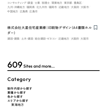
採用DX支援
その他のサービス
コンサルティング・調査
士業
税理士
関東地方
東京都
豊島区
医療・福祉
九州・沖縄地方
福岡県
北九州市
福岡市
近畿地方
大阪府
大阪市
中国地方
広島県
広島市
リープ・リクルーティング
／
採用業務代行
プライバシーポリシー
情報セキュリティ方針
求人票作成・面接など各種業務代行、採用の仕組み作り支援
コンサルティング・調査
AI倫理ポリシー
クッキーポリシー
サイトマップ
リープ・キャリア
／
人材紹介サービス
株式会社大星住宅産業様｜印刷物デザイン（A4書類ホル
ウェブアクセシビリティ方針
完全成功報酬型のスカウト型ハイクラス人材紹介（岐阜・愛知）
ダー）
観光・レジャー
建設・建築
土木・建設
総合建設・ゼネコン
近畿地方
大阪府
大阪市
カイゼンDX支援
人材紹介・派遣
Pace
／
クラウド型工数管理ツール
日報ツールで案件ごとの営業利益をリアルタイムに可視化
士業
619
Sites and more...
自治体・官公庁
制作実績
Category
Works
美容・エステ
制作内容から探す
業種から探す
制作実績
色から探す
IT・インターネット
エリアから探す
東海地方
全国1,400社以上の支援実績の中から
実績の