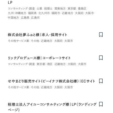
LP（ランディングページ）
（28件）
LP
マーケティングDX支援
コンサルティング・調査
士業
税理士
関東地方
東京都
豊島区
キャンペーン・プロモーションサイト
（12件）
キャンペーン・プロモーション
九州・沖縄地方
福岡県
北九州市
福岡市
近畿地方
大阪府
大阪市
Webサイト制作
ブランディング（ロゴ・印刷物）
中国地方
広島県
広島市
（90件）
サイト
その他
（1件）
コーポレートサイト制作
ブランディング（ロゴ・印刷物）
株式会社夢ふぉと様｜求人・採用サイト
オプションサービス
採用サイト制作
その他サービス業
その他
近畿地方
大阪府
大阪市
お客様インタビュー
その他
ECサイト制作
リックプロデュース様｜コーポレートサイト
業種
Outsourcing
ブランドサイト制作
コンサルティング・調査
東京都
港区
近畿地方
大阪府
大阪市
?
よくある質問
アウトソーシング（代行支援）
製造業
せやまどり販売サイト（ビーイナフ株式会社様）｜ECサイト
リープ・プロジェクト
その他サービス業
その他
近畿地方
大阪府
大阪市
「反響強化」を目的としたマーケティング代行
リープ・プロジェクト
建設・建築
／
マーケティング代行
リープ・リクルーティング
SEO対策によるアクセス獲得、反響獲得などの"Webマーケティング"から、
ライン領域のマーケティングまでまるっと代行
税理士法人アイユーコンサルティング様｜LP（ランディング
「採用強化」を目的とした採用業務代行
卸売・小売
ページ）