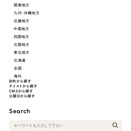
一部をご紹介します
関東地方
教育
九州・沖縄地方
ブックマークしたサイト
近畿地方
インフラ関連
中国地方
四国地方
広告・メディア・放送
北陸地方
東北地方
不動産
北海道
全国
農林・水産
海外
目的から探す
すべて
（624件）
テイストから探す
金融・保険業
CMSから探す
コーポレート・企業サイト
（278件）
公開日から探す
ブランドサイト・サービスサイト
（85件）
その他サービス業
Search
求人・採用サイト
（61件）
物流・運送
ECサイト（オンラインショップ）
（43件）