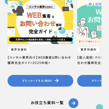
一部をご紹介します
教育
ブックマークしたサイト
インフラ関連
広告・メディア・放送
不動産
業界別資料
業界別資料
【コンサル業界向け】WEB集客＆問い合わせ
【個人医院・クリニッ
農林・水産
獲得完全ガイド＜2025年版＞
合わせ獲得完全ガイド
すべて
（624件）
金融・保険業
コーポレート・企業サイト
（278件）
ダウンロードする（無料）
ダウンロード
ブランドサイト・サービスサイト
（85件）
その他サービス業
求人・採用サイト
（61件）
物流・運送
ECサイト（オンラインショップ）
お役立ち資料一覧
（43件）