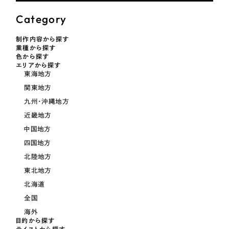
LP（ランディングページ）
（28件）
マーケティングDX支援
Category
キャンペーン・プロモーションサイト
（12件）
キャンペーン・プロモーション
Webサイト制作
ブランディング（ロゴ・印刷物）
（90件）
サイト
制作内容から探す
業種から探す
その他
（1件）
色から探す
コーポレートサイト制作
エリアから探す
ブランディング（ロゴ・印刷物）
東海地方
オプションサービス
採用サイト制作
関東地方
お客様インタビュー
その他
九州・沖縄地方
ECサイト制作
近畿地方
業種
Outsourcing
ブランドサイト制作
中国地方
四国地方
?
よくある質問
アウトソーシング（代行支援）
北陸地方
製造業
リープ・プロジェクト
東北地方
「反響強化」を目的としたマーケティング代行
北海道
リープ・プロジェクト
建設・建築
／
マーケティング代行
リープ・リクルーティング
全国
SEO対策によるアクセス獲得、反響獲得などの"Webマーケティング"から、
ライン領域のマーケティングまでまるっと代行
「採用強化」を目的とした採用業務代行
海外
卸売・小売
目的から探す
テイストから探す