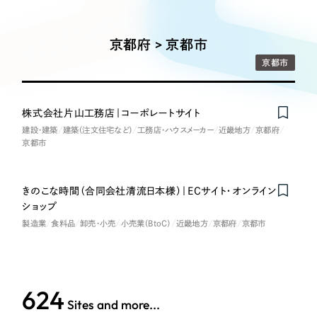
Works
絞り込み検
Webサイト制作
選ばれる理由
Search
索
コーポレートサイト制作
京都府 > 京都市
採用サイト制作
サービス
京都市
制作内容
ECサイト制作
Service
ブランドサイト制作
株式会社片山工務店｜コーポレートサイト
コーポレート・企業サイト
サービス紹介
ブランディング支援
建設・建築
建築（注文住宅など）
工務店・ハウスメーカー
近畿地方
京都府
京都市
一過性の広告に頼らず、
「仕組み」と「ノウハウ」
制作実績
ブランドサイト・サービスサイト
を残す資産型DX支援をご提供します
すべて
（624件）
きのこな時間（合同会社清流日本様）｜ECサイト・オンライン
求人・採用サイト
コーポレート・企業サイト
（278件）
ショップ
製造業
食料品
卸売・小売
小売業（BtoC）
近畿地方
京都府
京都市
ブランドサイト・サービスサイト
（85件）
ECサイト（オンラインショップ）
求人・採用サイト
（61件）
ECサイト（オンラインショップ）
ポータルサイト・メディアサイト
（43件）
624
ポータルサイト・メディアサイト
（39件）
Sites and more...
LP（ランディングページ）