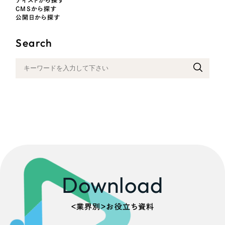
採用DX支援
その他のサービス
CMSから探す
医療・福祉
公開日から探す
リープ・リクルーティング
／
採用業務代行
プライバシーポリシー
情報セキュリティ方針
求人票作成・面接など各種業務代行、採用の仕組み作り支援
Search
コンサルティング・調査
AI倫理ポリシー
クッキーポリシー
サイトマップ
リープ・キャリア
／
人材紹介サービス
ウェブアクセシビリティ方針
完全成功報酬型のスカウト型ハイクラス人材紹介（岐阜・愛知）
観光・レジャー
カイゼンDX支援
人材紹介・派遣
Pace
／
クラウド型工数管理ツール
日報ツールで案件ごとの営業利益をリアルタイムに可視化
士業
自治体・官公庁
制作実績
Download
Works
美容・エステ
制作実績
＜業界別＞お役立ち資料
IT・インターネット
全国1,400社以上の支援実績の中から
実績の