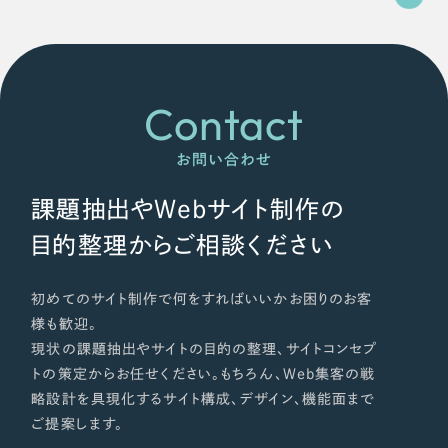
ポータルサイト・メディアサイト
（39件）
NPO・一般社団法人
LP（ランディングページ）
（28件）
キャンペーン・プロモーションサイト
（12件）
人材サービス
ブランディング（ロゴ・印刷物）
（90件）
Contact
その他
その他
（1件）
お問い合わせ
色
お客様インタビュー
課題抽出やWebサイト制作の
目的整理からご相談ください
ホワイト・白色
初めてのサイト制作で何をすればいいかお困りのお客
グレー・黒色
様も歓迎。
現状の課題抽出やサイトの目的の整理、サイトコンセプ
ベージュ・茶色
トの策定からお任せください。もちろん、Web集客の戦
略設計を具現化するサイト構成、デザイン、機能面まで
レッド・赤色
ご提案します。