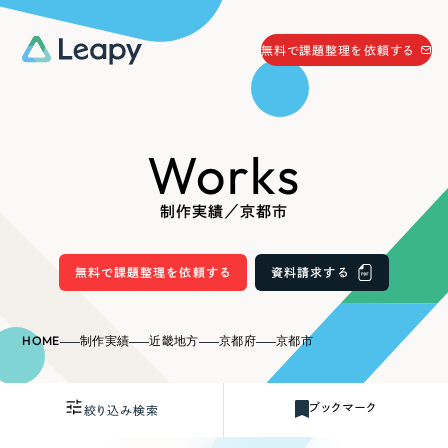
058-215-0066
無料で課題整理を依頼する
24時間受付
無料で課題整理を依頼する
Works
資料請求
する
資料請求する
制作実績／京都市
無料で課題整理を依頼
する
Company
無料で課題整理を依頼する
資料請求する
会社情報
採用情報
HOME
制作実績
近畿地方
京都府
京都市
Web Produce
お役立ち情報
ブックマーク
絞り込み検索
リーピーが選ばれる理由
会社概要