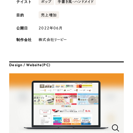
テイスト
採用DX支援
ポップ
手書き風・ハンドメイド
その他のサービス
医療・福祉
リープ・リクルーティング
目的
売上増加
／
採用業務代行
プライバシーポリシー
情報セキュリティ方針
求人票作成・面接など各種業務代行、採用の仕組み作り支援
公開日
2022年06月
AI倫理ポリシー
クッキーポリシー
サイトマップ
リープ・キャリア
コンサルティング・調査
／
人材紹介サービス
ウェブアクセシビリティ方針
完全成功報酬型のスカウト型ハイクラス人材紹介（岐阜・愛知）
制作会社
株式会社リーピー
観光・レジャー
カイゼンDX支援
人材紹介・派遣
Design / Website(PC)
Pace
／
クラウド型工数管理ツール
日報ツールで案件ごとの営業利益をリアルタイムに可視化
士業
制作実績
自治体・官公庁
Works
美容・エステ
制作実績
IT・インターネット
全国1,400社以上の支援実績の中から
実績の