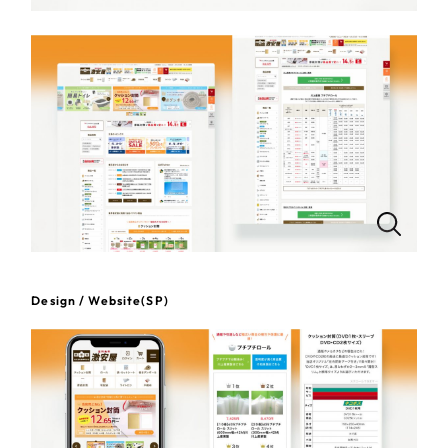
一部をご紹介します
教育
ブックマークしたサイト
インフラ関連
広告・メディア・放送
不動産
農林・水産
すべて
（624件）
Design / Website(SP)
コーポレート・企業サイト
（278件）
金融・保険業
ブランドサイト・サービスサイト
（85件）
その他サービス業
求人・採用サイト
（61件）
ECサイト（オンラインショップ）
（43件）
物流・運送