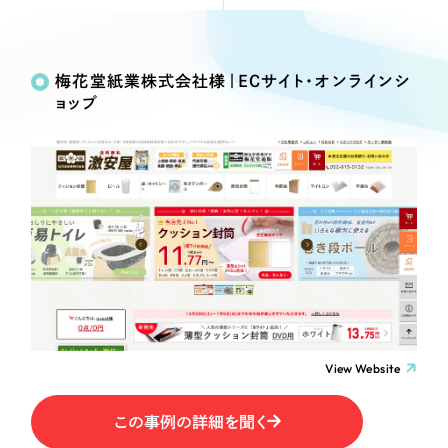
Webサイト制作
Works
絞り込み検
選ばれる理由
コーポレートサイト制作
Search
索
採用サイト制作
梅花堂紙業株式会社様｜ECサイト・オンラインシ
サービス
ョップ
ECサイト制作
制作内容
Service
ブランドサイト制作
サービス紹介
ブランディング支援
コーポレート・企業サイト
一過性の広告に頼らず、
「仕組み」と「ノウハウ」
制作実績
を残す資産型DX支援をご提供します
ブランドサイト・サービスサイト
すべて
（624件）
コーポレート・企業サイト
（278件）
求人・採用サイト
ブランドサイト・サービスサイト
（85件）
求人・採用サイト
ECサイト（オンラインショップ）
（61件）
View Website
ECサイト（オンラインショップ）
（43件）
ポータルサイト・メディアサイト
この事例の詳細を聞く
ポータルサイト・メディアサイト
（39件）