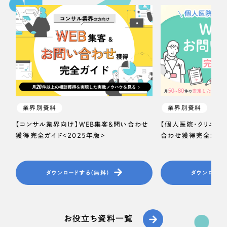
業界別資料
業界別資料
【コンサル業界向け】WEB集客＆問い合わせ
【個人医院・クリニッ
獲得完全ガイド＜2025年版＞
合わせ獲得完全ガイド
ダウンロードする（無料）
ダウンロード
お役立ち資料一覧