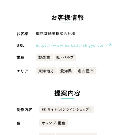
LP（ランディングページ）
（28件）
マーケティングDX支援
LP（ランディングページ）
キャンペーン・プロモーションサイト
（12件）
お客様情報
Webサイト制作
ブランディング（ロゴ・印刷物）
キャンペーン・プロモーション
（90件）
サイト
その他
（1件）
お客様
梅花堂紙業株式会社様
コーポレートサイト制作
オプションサービス
URL
https://www.baikado-shigyo.com/
ブランディング（ロゴ・印刷物）
採用サイト制作
お客様インタビュー
業種
製造業
紙・パルプ
ECサイト制作
その他
エリア
東海地方
愛知県
名古屋市
Outsourcing
ブランドサイト制作
業種
?
よくある質問
アウトソーシング（代行支援）
提案内容
リープ・プロジェクト
製造業
「反響強化」を目的としたマーケティング代行
リープ・プロジェクト
制作内容
ECサイト（オンラインショップ）
／
マーケティング代行
建設・建築
リープ・リクルーティング
SEO対策によるアクセス獲得、反響獲得などの"Webマーケティング"から、
ライン領域のマーケティングまでまるっと代行
色
オレンジ・橙色
「採用強化」を目的とした採用業務代行
卸売・小売