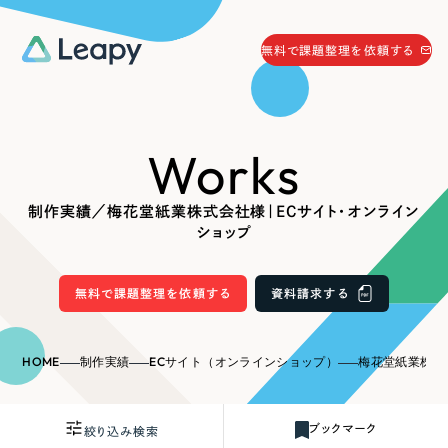
058-215-0066
無料で課題整理を依頼する
24時間受付
無料で課題整理を依頼する
Works
資料請求
する
資料請求する
制作実績／梅花堂紙業株式会社様｜ECサイト・オンライン
無料で課題整理を依頼
する
ショップ
Company
無料で課題整理を依頼する
資料請求する
会社情報
採用情報
Web Produce
HOME
制作実績
ECサイト（オンラインショップ）
梅花堂紙業株式会社
お役立ち情報
リーピーが選ばれる理由
会社概要
ブックマーク
絞り込み検索