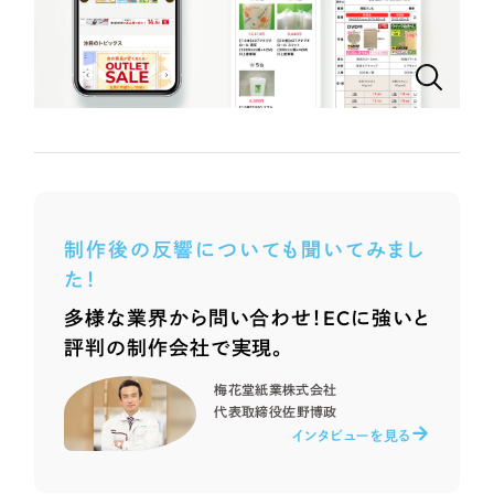
ポータルサイト・メディアサイト
（39件）
LP（ランディングページ）
（28件）
NPO・一般社団法人
キャンペーン・プロモーションサイト
（12件）
ブランディング（ロゴ・印刷物）
人材サービス
（90件）
その他
（1件）
その他
お客様インタビュー
色
制作後の反響についても聞いてみまし
た！
ホワイト・白色
多様な業界から問い合わせ！ECに強いと
評判の制作会社で実現。
グレー・黒色
梅花堂紙業株式会社
代表取締役
佐野博政
ベージュ・茶色
インタビューを見る
レッド・赤色