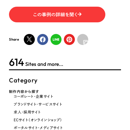
この事例の詳細を聞く
オレンジ・橙色
イエロー・黄色
Share
グリーン・緑色
622
Sites and more...
ブルー・青色
Category
パープル・紫色
制作内容から探す
ピンク・桃色
コーポレート・企業サイト
ブランドサイト・サービスサイト
カラフル・多色
求人・採用サイト
ECサイト（オンラインショップ）
その他
ポータルサイト・メディアサイト